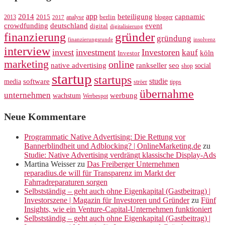
app
2014
beteiligung
capnamic
2013
2015
analyse
berlin
blogger
2017
crowdfunding
deutschland
event
digital
digitalisierung
gründer
finanzierung
gründung
finanzierungsrunde
insolvenz
interview
invest
investment
Investoren
kauf
köln
Investor
marketing
online
rankseller
native advertising
seo
social
shop
startup
startups
studie
software
media
ströer
tipps
übernahme
unternehmen
werbung
wachstum
Werbespot
Neue Kommentare
Programmatic Native Advertising: Die Rettung vor
Bannerblindheit und Adblocking? | OnlineMarketing.de
zu
Studie: Native Advertising verdrängt klassische Display-Ads
Martina Weisser
zu
Das Freiberger Unternehmen
reparadius.de will für Transparenz im Markt der
Fahrradreparaturen sorgen
Selbstständig – geht auch ohne Eigenkapital (Gastbeitrag) |
Investorszene | Magazin für Investoren und Gründer
zu
Fünf
Insights, wie ein Venture-Capital-Unternehmen funktioniert
Selbstständig – geht auch ohne Eigenkapital (Gastbeitrag) |