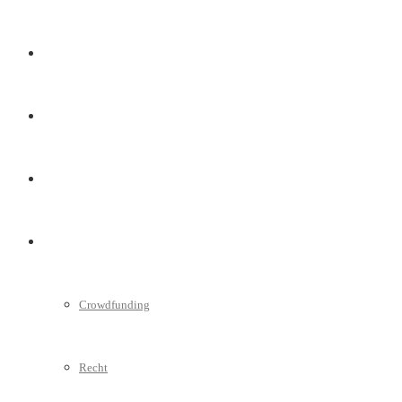
Marketing
Interviews
Videos
Weitere
Crowdfunding
Recht