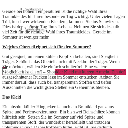
Werbespots
Gerade bei hohen Temperaturen ist die richtige Wahl Ihres
Traumkleides für Ihren besonderen Tag wichtig. Unter vielen Lagen
Tüll, in schwer wirkenden Kleidern, kommen Sie ins Schwitzen.
Dies ist der schönste Tag Ihres Lebens. Nehmen Sie sich deshalb
Sonderthemen
viel Zeit für die richtige Wahl ihres Traumkleides. Gerade im
Sommer ist weniger mehr.
Welches Oberteil eignet sich für den Sommer?
Geschäftskonto eröffnen
Gut geeignet, um einen kühlen Kopf zu behalten, sind Spaghetti
Träger. Schön ist das Oberteil auch mit Neckholder Träger. Wenn
Sie möchten, wählen Sie einfach schulterfrei. Eine weitere
Möglichkeit ist ein off – Shoulder Kleid mit kurzen Ärmeln. Ein tief
ausgeschnittener Rücken lässt im Sommer entzücken. Achten Sie
immer darauf, dass auch bei transparenten Stoffen und tiefen
Ausschnitten die wichtigsten Stellen ein Geheimnis bleiben.
Das Kleid
Ein absolut kühler Hingucker ist auch ein Brautkleid ganz aus
Spitze und Perlenverzierungen. Ein bis zwei Beinschlitze können
hilfreich sein. Setzen Sie im Sommer auf viel Spitze und
transparenten Stoff, der wunderbar herabfließt und trotzdem
voluminös wirkt. Dabei trotzdem luftig leicht ist. Sie dadurch