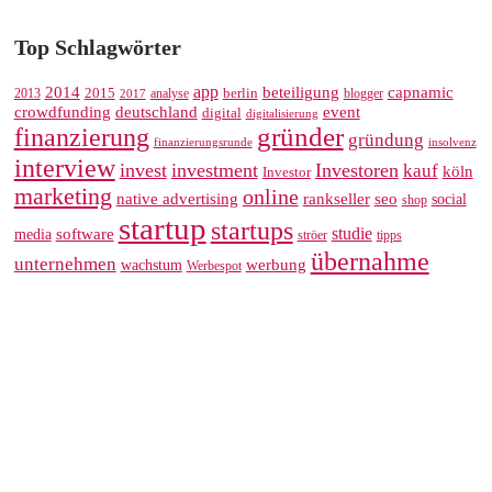
Top Schlagwörter
app
2014
beteiligung
capnamic
2013
2015
analyse
berlin
blogger
2017
crowdfunding
deutschland
event
digital
digitalisierung
gründer
finanzierung
gründung
finanzierungsrunde
insolvenz
interview
invest
investment
Investoren
kauf
köln
Investor
marketing
online
rankseller
native advertising
seo
social
shop
startup
startups
studie
software
media
ströer
tipps
übernahme
unternehmen
werbung
wachstum
Werbespot