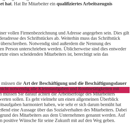
et hat
. Hat Ihr Mitarbeiter ein
qualifiziertes Arbeitszeugnis
 seiner vollen Firmenbezeichnung und Adresse angegeben sein. Dies gilt
deradresse des Schriftstückes ab. Weiterhin muss das Schriftstück
s“ zu überschreiben. Notwendig sind außerdem die Nennung des
rten Person unterschrieben werden. Üblicherweise sind dies entweder
te eines scheidenden Mitarbeiters ist, berechtigt sein das
m müssen die
Art der Beschäftigung und die Beschäftigungsdauer
s nicht notwendig alle Kleinstaufgaben und Routinetätigkeiten mit
 müssen Sie darauf achten die Arbeitserfolge des Mitarbeiters
ewerten sollen. Es geht vielmehr um einen allgemeinen Überblick
beitsaufgaben harmoniert haben, wie sehr er sich darum bemüht hat
ießend eine Aussage über das Sozialverhalten des Mitarbeiters. Dabei
tsgrund des Mitarbeiters aus dem Unternehmen genannt werden. Auf
ihm positive Wünsche für seine Zukunft mit auf den Weg geben.