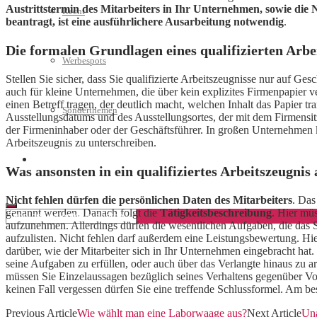
Austrittstermin des Mitarbeiters in Ihr Unternehmen, sowie die 
Recht
beantragt, ist eine ausführlichere Ausarbeitung notwendig
.
Die formalen Grundlagen eines qualifizierten Arbe
Werbespots
Stellen Sie sicher, dass Sie qualifizierte Arbeitszeugnisse nur auf G
auch für kleine Unternehmen, die über kein explizites Firmenpapier ve
einen Betreff tragen, der deutlich macht, welchen Inhalt das Papier t
Sonderthemen
Ausstellungsdatums und des Ausstellungsortes, der mit dem Firmensit
der Firmeninhaber oder der Geschäftsführer. In großen Unternehmen kan
Arbeitszeugnis zu unterschreiben.
Geschäftskonto eröffnen
Was ansonsten in ein qualifiziertes Arbeitszeugn
Nicht fehlen dürfen die persönlichen Daten des Mitarbeiters
. Das
genannt werden. Danach folgt die
Tätigkeitsbeschreibung
. Hier müs
aufzunehmen. Allerdings dürfen die wesentlichen Aufgaben, die das St
aufzulisten. Nicht fehlen darf außerdem eine Leistungsbewertung. Hie
darüber, wie der Mitarbeiter sich in Ihr Unternehmen eingebracht hat
seine Aufgaben zu erfüllen, oder auch über das Verlangte hinaus zu ar
müssen Sie Einzelaussagen bezüglich seines Verhaltens gegenüber V
keinen Fall vergessen dürfen Sie eine treffende Schlussformel. Am be
Previous Article
Wie wählt man eine Laborwaage aus?
Next Article
Una