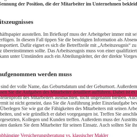
Nennung der Position, die der Mitarbeiter im Unternehmen bekleid
itszeugnisses
eschäftspapier ausstellen. Im Briefkopf muss der Arbeitgeber immer mit
rfügen. In diesem Fall tippen Sie die benötigten Information als Absen
ransportiert. Dafür eignet es sich die Betreffzeile mit „Arbeitszeugni
z übereinstimmen sollte. Das Arbeitszeugnis muss von einer qualifizie
n unter Umständen auch ein Abteilungsleiter, der der direkte Vorgesetz
is aufgenommen werden muss
 sind der volle Name, das Geburtsdatum und der Geburtsort. Außerde
sen Sie die Aufgaben des Mitarbeiter detailliert aufführen. Dabei ist e
ellenprofil des Mitarbeiters ausmachten, nicht ungenannt bleiben. Auch
rmit ist nicht gemeint, dass Sie die Ausführung jeder Einzelaufgabe b
. Überlegen Sie wie gut die Fähigkeiten des Mitarbeiters mit seinen Ar
beiten, und wie gründlich er dabei vorgegangen ist. Treffen Sie anschl
orgesetzten, Kollegen und Kunden treffen. Außerdem muss der Austrit
sten danken Sie dem Mitarbeiter für seinen Einsatz. Auch sollten Sie 
bhängige Versicherungsberatung vs. klassischer Makler