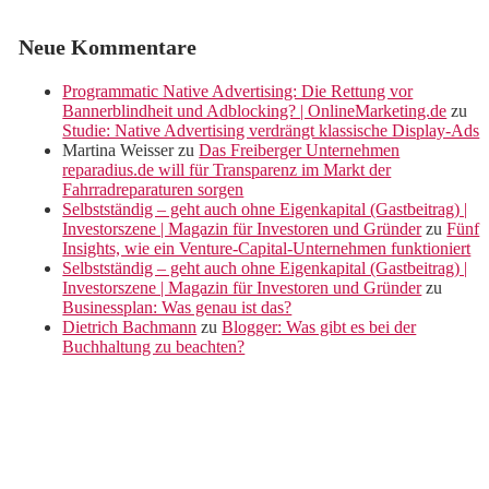
Neue Kommentare
Programmatic Native Advertising: Die Rettung vor
Bannerblindheit und Adblocking? | OnlineMarketing.de
zu
Studie: Native Advertising verdrängt klassische Display-Ads
Martina Weisser
zu
Das Freiberger Unternehmen
reparadius.de will für Transparenz im Markt der
Fahrradreparaturen sorgen
Selbstständig – geht auch ohne Eigenkapital (Gastbeitrag) |
Investorszene | Magazin für Investoren und Gründer
zu
Fünf
Insights, wie ein Venture-Capital-Unternehmen funktioniert
Selbstständig – geht auch ohne Eigenkapital (Gastbeitrag) |
Investorszene | Magazin für Investoren und Gründer
zu
Businessplan: Was genau ist das?
Dietrich Bachmann
zu
Blogger: Was gibt es bei der
Buchhaltung zu beachten?