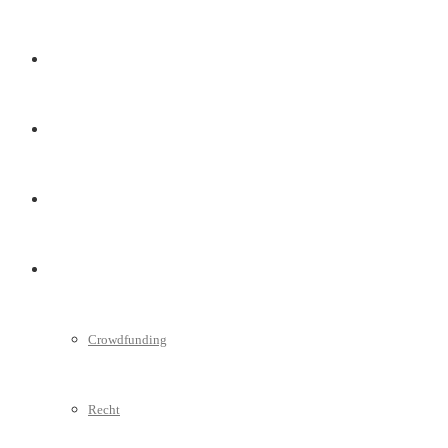
Marketing
Interviews
Videos
Weitere
Crowdfunding
Recht