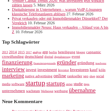
Venture Capital Trends 2026: Was Investoren jetzt wirklich
zählen lassen
5. März 2026
Digitalisierung in Unternehmen – warum VoIP-Lösungen
klassische Telefonanlagen ablösen
27. Februar 2026
Privat verkaufen oder mit Immobilienmakler Düsseldorf? Der
Vergleich
10. Februar 2026
Immobilienmakler Neuss: Haus verkaufen – Ablauf von A bis
Z
10. Februar 2026
Top Schlagwörter
app
2014
beteiligung
capnamic
2013
2015
analyse
berlin
blogger
2017
crowdfunding
deutschland
event
digital
digitalisierung
gründer
finanzierung
gründung
finanzierungsrunde
insolvenz
interview
invest
investment
Investoren
kauf
köln
Investor
marketing
online
rankseller
native advertising
seo
social
shop
startup
startups
studie
software
media
ströer
tipps
übernahme
unternehmen
werbung
wachstum
Werbespot
Neue Kommentare