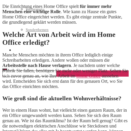
Die Einrichtung eines Home Office spielt
für immer mehr
Werbespots
Menschen eine wichtige Rolle
. Wie kann zu Hause ein gutes
Home Office eingerichtet werden. Es gibt einige zentrale Punkte,
die grundlegend geklärt werden müssen.
Sonderthemen
Welche Art von Arbeit wird im Home
Office erledigt?
Geschäftskonto eröffnen
Manche Menschen möchten in ihrem Office lediglich einige
Schreibarbeiten erledigen. Andere wollen oder müssen die
Arbeitsstelle nach Hause verlagern
. Je nachdem unter welche
Rubrik Sie fallen, benötigen Sie mehr oder weniger Platz. Sehen Sie
sich zuvor genau an, wie Ihre Arbeit im
Home Office
aussehen
wird. Entscheiden Sie sich erst dann für den genauen Ort, wo Sie
das Office einrichten möchten.
Wie groß sind die aktuellen Wohnverhältnisse?
Wer in einem Haus wohnt, hat vielleicht einen ganzen Raum, der in
ein Office umgewandelt werden kann. Sehen Sie sich den Raum
genau an. Wie ist das Raumklima? Ist der Raum hell genug? Gibt es
die notwendigen elektrischen Anschlüsse wie Steckdosen und