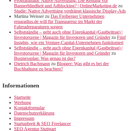
Programmatic Native Advertising: Die Rettung vor
Bannerblindheit und Adblocking? | OnlineMarketing.de
zu
Studie: Native Advertising verdrängt klassische Display-Ads
Martina Weisser
zu
Das Freiberger Unternehmen
reparadius.de will für Transparenz im Markt der
Fahrradreparaturen sorgen
Selbstständig – geht auch ohne Eigenkapital (Gastbeitrag) |
Investorszene | Magazin für Investoren und Gründer
zu
Fünf
Insights, wie ein Venture-Capital-Unternehmen funktioniert
Selbstständig – geht auch ohne Eigenkapital (Gastbeitrag) |
Investorszene | Magazin für Investoren und Gründer
zu
Businessplan: Was genau ist das?
Dietrich Bachmann
zu
Blogger: Was gibt es bei der
Buchhaltung zu beachten?
Informationen
Startseite
Werbung
Kontaktformular
Datenschutzerklärung
Impressum
Startupbrett & SEO Freelancer
SEO Agentur Stuttgart