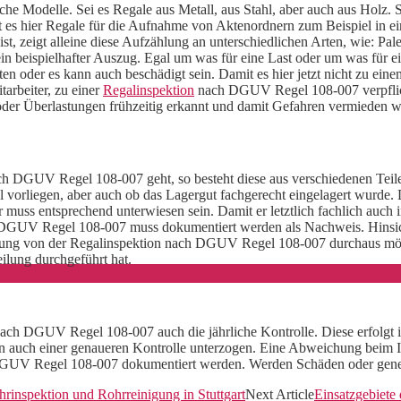
che Modelle. Sei es Regale aus Metall, aus Stahl, aber auch aus Holz. 
t es hier Regale für die Aufnahme von Aktenordnern zum Beispiel in ei
, zeigt alleine diese Aufzählung an unterschiedlichen Arten, wie: Pal
ein beispielhafter Auszug. Egal um was für eine Last oder um was für e
ten oder es kann auch beschädigt sein. Damit es hier jetzt nicht zu 
arbeiter, zu einer
Regalinspektion
nach DGUV Regel 108-007 verpflich
oder Überlastungen frühzeitig erkannt und damit Gefahren vermieden 
h DGUV Regel 108-007 geht, so besteht diese aus verschiedenen Teilen.
l vorliegen, aber auch ob das Lagergut fachgerecht eingelagert wurde.
ter muss entsprechend unterwiesen sein. Damit er letztlich fachlich auc
h DGUV Regel 108-007 muss dokumentiert werden als Nachweis. Hinsicht
hung von der Regalinspektion nach DGUV Regel 108-007 durchaus mögli
ilung durchgeführt hat.
 nach DGUV Regel 108-007 auch die jährliche Kontrolle. Diese erfolg
ann auch einer genaueren Kontrolle unterzogen. Eine Abweichung beim 
 DGUV Regel 108-007 dokumentiert werden. Werden Schäden oder generel
hrinspektion und Rohrreinigung in Stuttgart
Next Article
Einsatzgebiete