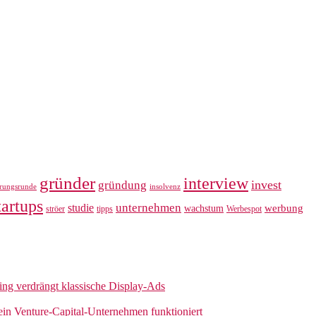
gründer
interview
invest
gründung
erungsrunde
insolvenz
tartups
unternehmen
studie
werbung
wachstum
ströer
tipps
Werbespot
sing verdrängt klassische Display-Ads
 ein Venture-Capital-Unternehmen funktioniert