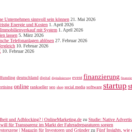
ine Unternehmen sinnvoll sein können
21. Mai 2026
ristig Energie und Kosten
1. April 2026
r Immobilienverkauf mit System
1. April 2026
len lassen
5. März 2026
sche Telefonanlagen ablösen
27. Februar 2026
ergleich
10. Februar 2026
Z
10. Februar 2026
finanzierung
dfunding
deutschland
event
digital
digitalisierung
finanzi
startup
s
online
rankseller
rtising
seo
software
social media
shop
dheit und Adblocking? | OnlineMarketing.de
zu
Studie: Native Adverti
will für Transparenz im Markt der Fahrradreparaturen sorgen
vestorszene | Magazin für Investoren und Gründer
zu
Fünf Insights, wie