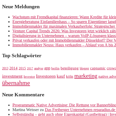
Neue Meldungen
Wachstum mit Fremdkapital finanzieren: Wann Kredite für kle
Energieberatung Einfamilienhaus – So sparen Eigentümer langf
Immobilienmakler für maximalen Verkaufserfolg: Strategische
Venture Capital Trends 2026: Was Investoren jetzt wirklich zäh
Digitalisierung in Unternehmen – warum VoIP-Lösungen klassi
Privat verkaufen oder mit Immobilienmakler Düsseldorf? Der V
Immobilienmakler Neuss: Haus verkaufen – Ablauf von A bis 
Top Schlagwörter
app
crow
2014
beteiligung
capnamic
2013
2015
analyse
berlin
blogger
2017
marketing
investment
Investoren
kauf
köln
native adve
Investor
übernahme
Neue Kommentare
Programmatic Native Advertising: Die Rettung vor Bannerblin
Martina Weisser
zu
Das Freiberger Unternehmen reparadius.de 
Selbstständig – geht auch ohne Eigenkapital (Gastbeitrag) | In