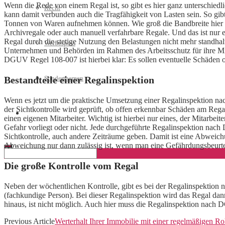
Wenn die Rede von einem Regal ist, so gibt es hier ganz unterschiedli
Recht
kann damit verbunden auch die Tragfähigkeit von Lasten sein. So gib
Tonnen von Waren aufnehmen können. Wie groß die Bandbreite hier ist
Archivregale oder auch manuell verfahrbare Regale. Und das ist nur 
Regal durch die stetige Nutzung den Belastungen nicht mehr standhal
Werbespots
Unternehmen und Behörden im Rahmen des Arbeitsschutz für ihre Mit
DGUV Regel 108-007 ist hierbei klar: Es sollen eventuelle Schäden 
Sonderthemen
Bestandteile einer Regalinspektion
Wenn es jetzt um die praktische Umsetzung einer Regalinspektion nac
der Sichtkontrolle wird geprüft, ob offen erkennbar Schäden am Rega
Geschäftskonto eröffnen
einen eigenen Mitarbeiter. Wichtig ist hierbei nur eines, der Mitarbei
Gefahr vorliegt oder nicht. Jede durchgeführte Regalinspektion nac
Sichtkontrolle, auch andere Zeiträume geben. Damit ist eine Abweic
Abweichung nur dann zulässig ist, wenn man eine Gefährdungsbeurte
Die große Kontrolle vom Regal
Neben der wöchentlichen Kontrolle, gibt es bei der Regalinspektion
(fachkundige Person). Bei dieser Regalinspektion wird das Regal d
hinaus, ist nicht möglich. Auch hier muss die Regalinspektion nach
Previous Article
Werterhalt Ihrer Immobilie mit einer regelmäßigen Ro