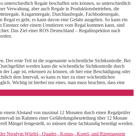
So unterschiedlich Regale beschaffen sein können, so unterschiedlich
ner Verwaltung, aber auch Regale in Produktionsbetrieben, die
ettenregale, Kragarmregale, Durchlaufregale, Fachbodenregale,
in Regal es geht, es kann davon eine Gefahr ausgehen. So kann ein
einem Einsturz oder einem Umstürzen vom Regal kommen kann, sind
tet. Das Ziel einer ROS Deutschland – Regalinspektion nach
werden.
 Der erste Teil ist die sogenannte wöchentliche Sichtkontrolle. Bei
 Durchgeführt werden kann die wöchentliche Sichtkontrolle durch
h in der Lage ist, erkennen zu können, ob hier eine Beschädigung oder
lich dem Intervall, so kann es hier zu einer wöchentlichen
ch. Wichtig ist hierbei nur eines, man muss beachten, dass eine
t in einem Abstand von maximal 12 Monaten durch einen Regalprüfer
Intervall im Rahmen einer Gefährdungsbeurteilung über 12 Monate
l Mängel festgestellt, so müssen diese fachkundig beseitigt werden.
 der Neodym Würfel-, Quader-, Konus-, Kugel- und Ringmagnete