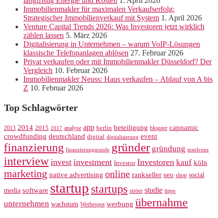
langfristig Energie und Kosten
1. April 2026
Immobilienmakler für maximalen Verkaufserfolg:
Strategischer Immobilienverkauf mit System
1. April 2026
Venture Capital Trends 2026: Was Investoren jetzt wirklich
zählen lassen
5. März 2026
Digitalisierung in Unternehmen – warum VoIP-Lösungen
klassische Telefonanlagen ablösen
27. Februar 2026
Privat verkaufen oder mit Immobilienmakler Düsseldorf? Der
Vergleich
10. Februar 2026
Immobilienmakler Neuss: Haus verkaufen – Ablauf von A bis
Z
10. Februar 2026
Top Schlagwörter
app
2014
beteiligung
capnamic
2013
2015
analyse
berlin
blogger
2017
crowdfunding
deutschland
event
digital
digitalisierung
gründer
finanzierung
gründung
finanzierungsrunde
insolvenz
interview
invest
investment
Investoren
kauf
köln
Investor
marketing
online
rankseller
native advertising
seo
social
shop
startup
startups
studie
software
media
ströer
tipps
übernahme
unternehmen
werbung
wachstum
Werbespot