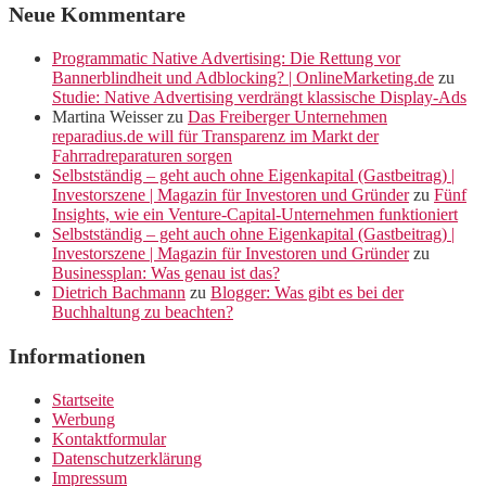
Neue Kommentare
Programmatic Native Advertising: Die Rettung vor
Bannerblindheit und Adblocking? | OnlineMarketing.de
zu
Studie: Native Advertising verdrängt klassische Display-Ads
Martina Weisser
zu
Das Freiberger Unternehmen
reparadius.de will für Transparenz im Markt der
Fahrradreparaturen sorgen
Selbstständig – geht auch ohne Eigenkapital (Gastbeitrag) |
Investorszene | Magazin für Investoren und Gründer
zu
Fünf
Insights, wie ein Venture-Capital-Unternehmen funktioniert
Selbstständig – geht auch ohne Eigenkapital (Gastbeitrag) |
Investorszene | Magazin für Investoren und Gründer
zu
Businessplan: Was genau ist das?
Dietrich Bachmann
zu
Blogger: Was gibt es bei der
Buchhaltung zu beachten?
Informationen
Startseite
Werbung
Kontaktformular
Datenschutzerklärung
Impressum