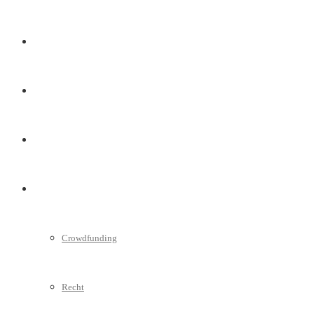
Marketing
Interviews
Videos
Weitere
Crowdfunding
Recht