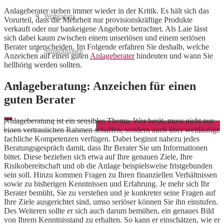
Anlageberater stehen immer wieder in der Kritik. Es hält sich das
Werbespots
Vorurteil, dass die Mehrheit nur provisionskräftige Produkte
verkauft oder nur bankeigene Angebote betrachtet. Als Laie lässt
sich dabei kaum zwischen einem unseriösen und einem seriösen
Berater unterscheiden. Im Folgende erfahren Sie deshalb, welche
Sonderthemen
Anzeichen auf einen guten
Anlageberater
hindeuten und wann Sie
hellhörig werden sollten.
Anlageberatung: Anzeichen für einen
Geschäftskonto eröffnen
guten Berater
Anlageberatung ist ein sensibles Thema. Wer berät, muss nicht nur
einen vertraulichen Rahmen schaffen, sondern auch über weitläufige
fachliche Kompetenzen verfügen. Dabei beginnt nahezu jedes
Beratungsgespräch damit, dass Ihr Berater Sie um Informationen
bittet. Diese beziehen sich etwa auf Ihre genauen Ziele, Ihre
Risikobereitschaft und ob die Anlage beispielsweise fristgebunden
sein soll. Hinzu kommen Fragen zu Ihren finanziellen Verhältnissen
sowie zu bisherigen Kenntnissen und Erfahrung. Je mehr sich Ihr
Berater bemüht, Sie zu verstehen und je konkreter seine Fragen auf
Ihre Ziele ausgerichtet sind, umso seriöser können Sie ihn einstufen.
Des Weiteren sollte er sich auch darum bemühen, ein genaues Bild
von Ihrem Kenntnisstand zu erhalten. So kann er einschätzen, wie er