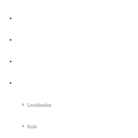
Marketing
Interviews
Videos
Weitere
Crowdfunding
Recht