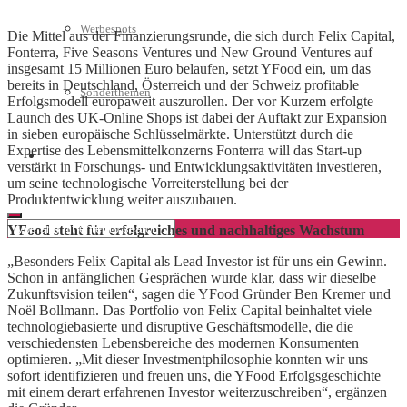
Werbespots
Die Mittel aus der Finanzierungsrunde, die sich durch Felix Capital,
Fonterra, Five Seasons Ventures und New Ground Ventures auf
insgesamt 15 Millionen Euro belaufen, setzt YFood ein, um das
bereits in Deutschland, Österreich und der Schweiz profitable
Sonderthemen
Erfolgsmodell europaweit auszurollen. Der vor Kurzem erfolgte
Launch des UK-Online Shops ist dabei der Auftakt zur Expansion
in sieben europäische Schlüsselmärkte. Unterstützt durch die
Expertise des Lebensmittelkonzerns Fonterra will das Start-up
Geschäftskonto eröffnen
verstärkt in Forschungs- und Entwicklungsaktivitäten investieren,
um seine technologische Vorreiterstellung bei der
Produktentwicklung weiter auszubauen.
YFood steht für erfolgreiches und nachhaltiges Wachstum
„Besonders Felix Capital als Lead Investor ist für uns ein Gewinn.
Schon in anfänglichen Gesprächen wurde klar, dass wir dieselbe
Zukunftsvision teilen“, sagen die YFood Gründer Ben Kremer und
Noël Bollmann. Das Portfolio von Felix Capital beinhaltet viele
technologiebasierte und disruptive Geschäftsmodelle, die die
verschiedensten Lebensbereiche des modernen Konsumenten
optimieren. „Mit dieser Investmentphilosophie konnten wir uns
sofort identifizieren und freuen uns, die YFood Erfolgsgeschichte
mit einem derart erfahrenen Investor weiterzuschreiben“, ergänzen