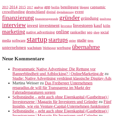
app
2014
beteiligung
capnamic
2013
2015
analyse
berlin
blogger
2017
crowdfunding
deutschland
event
digital
digitalisierung
gründer
finanzierung
gründung
finanzierungsrunde
insolvenz
interview
invest
investment
Investoren
kauf
köln
Investor
marketing
online
rankseller
native advertising
seo
social
shop
startup
startups
studie
software
media
ströer
tipps
übernahme
unternehmen
werbung
wachstum
Werbespot
Neue Kommentare
Programmatic Native Advertising: Die Rettung vor
Bannerblindheit und Adblocking? | OnlineMarketing.de
zu
Studie: Native Advertising verdrängt klassische Display-Ads
Martina Weisser
zu
Das Freiberger Unternehmen
reparadius.de will für Transparenz im Markt der
Fahrradreparaturen sorgen
Selbstständig – geht auch ohne Eigenkapital (Gastbeitrag) |
Investorszene | Magazin für Investoren und Gründer
zu
Fünf
Insights, wie ein Venture-Capital-Unternehmen funktioniert
Selbstständig – geht auch ohne Eigenkapital (Gastbeitrag) |
Investorszene | Magazin für Investoren und Gründer
zu