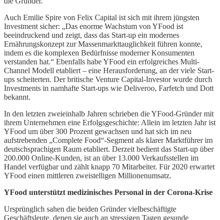
die Gründer.
Auch Emilie Spire von Felix Capital ist sich mit ihrem jüngsten
Investment sicher: „Das enorme Wachstum von YFood ist
beeindruckend und zeigt, dass das Start-up ein modernes
Ernährungskonzept zur Massenmarkttauglichkeit führen konnte,
indem es die komplexen Bedürfnisse moderner Konsumenten
verstanden hat.“ Ebenfalls habe YFood ein erfolgreiches Multi-
Channel Modell etabliert – eine Herausforderung, an der viele Start-
ups scheiterten. Der britische Venture Capital-Investor wurde durch
Investments in namhafte Start-ups wie Deliveroo, Farfetch und Dott
bekannt.
In den letzten zweieinhalb Jahren schrieben die YFood-Gründer mit
ihrem Unternehmen eine Erfolgsgeschichte: Allein im letzten Jahr ist
YFood um über 300 Prozent gewachsen und hat sich im neu
aufstrebenden „Complete Food“-Segment als klarer Marktführer im
deutschsprachigen Raum etabliert. Derzeit bedient das Start-up über
200.000 Online-Kunden, ist an über 13.000 Verkaufsstellen im
Handel verfügbar und zählt knapp 70 Mitarbeiter. Für 2020 erwartet
YFood einen mittleren zweistelligen Millionenumsatz.
YFood unterstützt medizinisches Personal in der Corona-Krise
Ursprünglich sahen die beiden Gründer vielbeschäftigte
Geschäftsleute, denen sie auch an stressigen Tagen gesunde