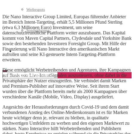
Werbespots
Die Nano Interactive Group Limited, Europas führender Anbieter
im Bereich Intent-Targeting, erhält 5,5 Millionen Pfund Sterling
(etwa 6,3 Millionen Euro) Investment, um seine
Sonderthemen
datenschutzfreundliche Plattform weiter auszubauen. Das Kapital
kommt von Maven Capital Partners, Clydesdale und Yorkshire Bank
sowie den bestehenden Investoren Foresight Group. Mit Hilfe der
Finanzierung will Nano Interactive den amerikanischen Markt
Geschäftskonto eröffnen
aufrollen und seine KI-gesteuerte Intent-Targeting-Plattform
erweitern.
Diese ermöglicht Werbetreibenden und Agenturen, ihre Kampagnen
auf Basis von Live-IntentSignalen auszusteuern, ohne dabei in die
Privatsphäre der Nutzer einzugreifen. Sie verbindet damit Marken
und Premium-Publisher auf innovative Weise. Seit ihrem Start
wurden über die Plattform bereits mehr als 2000 Kampagnen über
verschiedene Kanäle (Mobile, Video, Display) ausgeliefert.
Angesichts der Herausforderungen durch Covid-19 und dem damit
verbundenen Anstieg des Online-Medienkonsum ist es für Marken
heute wichtiger denn je, relevant zu bleiben, in qualitativ
hochwertigen Umfeldern zu werben und den eigenen Marktwert zu
stärken. Nano Interactive hilft Werbetreibenden und Publishern
dabei, beste Ergebnisse zu erzielen während sie die Privatsphäre der