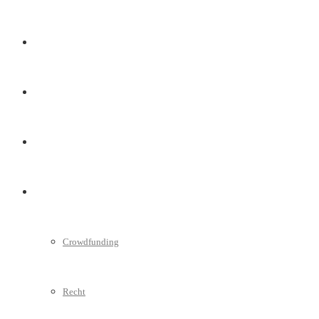
Marketing
Interviews
Videos
Weitere
Crowdfunding
Recht