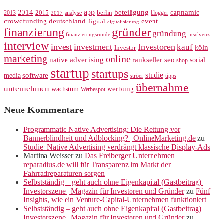
app
2014
beteiligung
capnamic
2013
2015
analyse
berlin
blogger
2017
crowdfunding
deutschland
event
digital
digitalisierung
gründer
finanzierung
gründung
finanzierungsrunde
insolvenz
interview
invest
investment
Investoren
kauf
köln
Investor
marketing
online
rankseller
native advertising
seo
social
shop
startup
startups
studie
software
media
ströer
tipps
übernahme
unternehmen
werbung
wachstum
Werbespot
Neue Kommentare
Programmatic Native Advertising: Die Rettung vor
Bannerblindheit und Adblocking? | OnlineMarketing.de
zu
Studie: Native Advertising verdrängt klassische Display-Ads
Martina Weisser
zu
Das Freiberger Unternehmen
reparadius.de will für Transparenz im Markt der
Fahrradreparaturen sorgen
Selbstständig – geht auch ohne Eigenkapital (Gastbeitrag) |
Investorszene | Magazin für Investoren und Gründer
zu
Fünf
Insights, wie ein Venture-Capital-Unternehmen funktioniert
Selbstständig – geht auch ohne Eigenkapital (Gastbeitrag) |
Investorszene | Magazin für Investoren und Gründer
zu