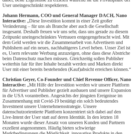
User uneingeschränkt respektieren.
Johann Hermann, COO und General Manager DACH, Nano
Interactive:
„Diese Investition kommt in einer Zeit großer
Veränderung – für uns als Branche aber auch die Gesellschaft
insgesamt. Deshalb freuen wir uns sehr, dass uns gerade zu diesem
Zeitpunkt uneingeschränktes Vertrauen entgegengebracht wird. Mit
dem Geld werden wir die Zusammenarbeit von Advertisern und
Publishern auf ein neues, nachhaltigeres Level heben. Unser Ziel ist
es, Usern relevante Werbung anzuzeigen, ohne dass diese Abstriche
beim Datenschutz machen müssen. Gleichzeitig sollen Publisher
weiterhin fair für ihre Inhalte bezahlt werden und Marken direkt
User mit einer bereits bestehenden (Kauf)absicht erreichen können.“
Christian Geyer, Co-Founder und Chief Revenue Officer, Nano
Interactive:
„Mit Hilfe der Investition werden wir unsere Plattform
für Advertiser und Publisher gezielt ausbauen und unsere Expansion
in die USA vorantreiben. Angesichts der jüngsten Ereignisse im
Zusammenhang mit Covid-19 bestätigt ein solch bedeutendes
Investment unsere Unternehmensstrategie. Unsere
datenschutzorientierte Plattform konzentriert sich dabei auf den
Live-Intent der User statt auf deren Identität. In den letzten 18
Monaten wurde dieser Ansatz von unseren Kunden und Partnern
exzellent angenommen. Häufig bieten schwierige
Marktbedingungen die Möglichkeit, innovative Produkte in den