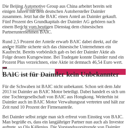
Die Beijing Automotive Group aus China arbeitet bereits seit
Werbespots
einigen Jahren mit dem deutschen Autohersteller Daimler
zusammen. Jetzt hat die BAIC einen Anteil an Daimler gekauft.
Fünf Prozent des Grundkapitals der Daimler AG gehören nach
einem Bericht vom heutigen Dienstag dem chinesischen
Sonderthemen
Partnerunternehmen BAIC.
Rund 2,5 Prozent der Anteile erwarb BAIC dabei direkt, auf die
andere Hälfte sicherte sich das chinesische Unternehmen ein
Geschäftskonto eröffnen
Kaufrecht. Bereits vorbörslich gab es bei der Daimler Aktie als
Folge dessen Kursgewinne. Bei Tradegate konnte Daimler rund ein
Prozent Plus verzeichnen, eine Aktie ist demnach 46,54 Euro wert.
BAIC ist für Daimler kein Unbekannter
Für die Schwaben ist BAIC nicht unbekannt. Schon seit dem Jahr
2013 ist Daimler an BAIC Motor beteiligt. Dabei handelt es sich um
eine Tochtergesellschaft von BAIC aus Hongkong. Weiterhin ist
Daimler auch im BAIC Motor Verwaltungsrat vertreten und hält zur
Zeit rund 10 Prozent der Firmenanteile.
Bei Daimler selbst zeigte man sich erfreut vom Einstieg von BAIC.
Man begrüße es, dass ein langjähriger Partner nun auch als Investor
auftrete, so Ola Källenius. Die Vorstandsvorsitzende von Daimler