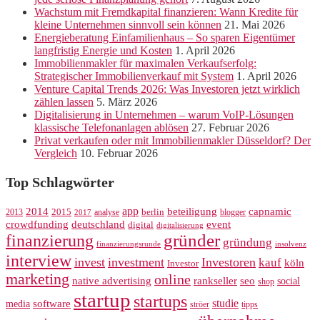
Wachstum mit Fremdkapital finanzieren: Wann Kredite für
kleine Unternehmen sinnvoll sein können
21. Mai 2026
Energieberatung Einfamilienhaus – So sparen Eigentümer
langfristig Energie und Kosten
1. April 2026
Immobilienmakler für maximalen Verkaufserfolg:
Strategischer Immobilienverkauf mit System
1. April 2026
Venture Capital Trends 2026: Was Investoren jetzt wirklich
zählen lassen
5. März 2026
Digitalisierung in Unternehmen – warum VoIP-Lösungen
klassische Telefonanlagen ablösen
27. Februar 2026
Privat verkaufen oder mit Immobilienmakler Düsseldorf? Der
Vergleich
10. Februar 2026
Top Schlagwörter
app
2014
beteiligung
capnamic
2013
2015
analyse
berlin
blogger
2017
crowdfunding
deutschland
event
digital
digitalisierung
gründer
finanzierung
gründung
finanzierungsrunde
insolvenz
interview
invest
investment
Investoren
kauf
köln
Investor
marketing
online
rankseller
native advertising
seo
social
shop
startup
startups
studie
software
media
ströer
tipps