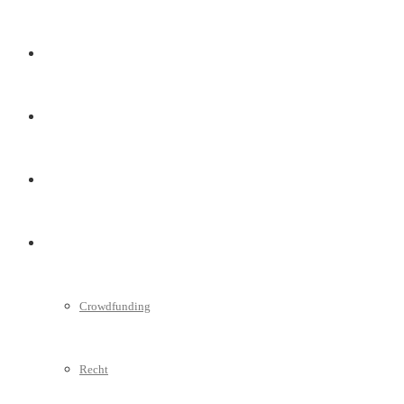
Marketing
Interviews
Videos
Weitere
Crowdfunding
Recht