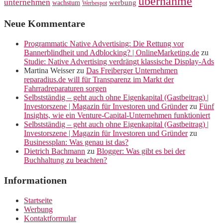
übernahme
unternehmen
werbung
wachstum
Werbespot
Neue Kommentare
Programmatic Native Advertising: Die Rettung vor
Bannerblindheit und Adblocking? | OnlineMarketing.de
zu
Studie: Native Advertising verdrängt klassische Display-Ads
Martina Weisser
zu
Das Freiberger Unternehmen
reparadius.de will für Transparenz im Markt der
Fahrradreparaturen sorgen
Selbstständig – geht auch ohne Eigenkapital (Gastbeitrag) |
Investorszene | Magazin für Investoren und Gründer
zu
Fünf
Insights, wie ein Venture-Capital-Unternehmen funktioniert
Selbstständig – geht auch ohne Eigenkapital (Gastbeitrag) |
Investorszene | Magazin für Investoren und Gründer
zu
Businessplan: Was genau ist das?
Dietrich Bachmann
zu
Blogger: Was gibt es bei der
Buchhaltung zu beachten?
Informationen
Startseite
Werbung
Kontaktformular