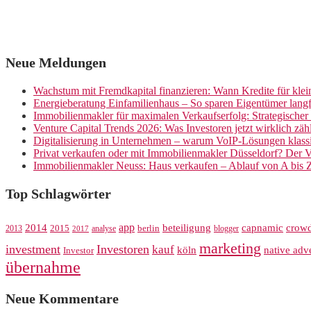
Neue Meldungen
Wachstum mit Fremdkapital finanzieren: Wann Kredite für kle
Energieberatung Einfamilienhaus – So sparen Eigentümer langf
Immobilienmakler für maximalen Verkaufserfolg: Strategische
Venture Capital Trends 2026: Was Investoren jetzt wirklich zäh
Digitalisierung in Unternehmen – warum VoIP-Lösungen klassi
Privat verkaufen oder mit Immobilienmakler Düsseldorf? Der V
Immobilienmakler Neuss: Haus verkaufen – Ablauf von A bis 
Top Schlagwörter
app
crow
2014
beteiligung
capnamic
2013
2015
analyse
berlin
blogger
2017
marketing
investment
Investoren
kauf
köln
native adve
Investor
übernahme
Neue Kommentare