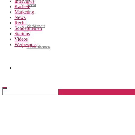
Interviews
Recht
Karriere
Marketing
News
Recht
Werbespots
Sonderthemen
Startups
Videos
Werbespots
Sonderthemen
Geschäftskonto eröffnen