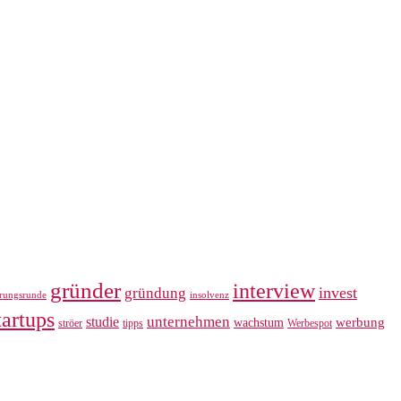
gründer
interview
invest
gründung
erungsrunde
insolvenz
tartups
unternehmen
studie
werbung
wachstum
ströer
tipps
Werbespot