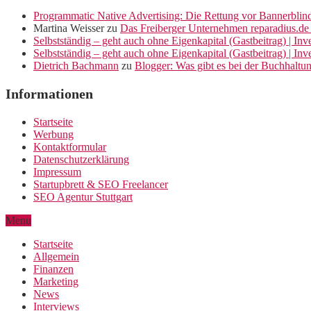
Programmatic Native Advertising: Die Rettung vor Bannerblin
Martina Weisser
zu
Das Freiberger Unternehmen reparadius.de 
Selbstständig – geht auch ohne Eigenkapital (Gastbeitrag) | In
Selbstständig – geht auch ohne Eigenkapital (Gastbeitrag) | In
Dietrich Bachmann
zu
Blogger: Was gibt es bei der Buchhaltu
Informationen
Startseite
Werbung
Kontaktformular
Datenschutzerklärung
Impressum
Startupbrett & SEO Freelancer
SEO Agentur Stuttgart
Menu
Startseite
Allgemein
Finanzen
Marketing
News
Interviews