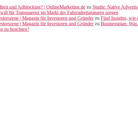
dheit und Adblocking? | OnlineMarketing.de
zu
Studie: Native Adverti
will für Transparenz im Markt der Fahrradreparaturen sorgen
vestorszene | Magazin für Investoren und Gründer
zu
Fünf Insights, wie
vestorszene | Magazin für Investoren und Gründer
zu
Businessplan: Was 
ng zu beachten?