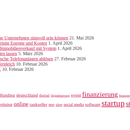
ine Unternehmen sinnvoll sein können
21. Mai 2026
ristig Energie und Kosten
1. April 2026
r Immobilienverkauf mit System
1. April 2026
len lassen
5. März 2026
sche Telefonanlagen ablösen
27. Februar 2026
ergleich
10. Februar 2026
Z
10. Februar 2026
finanzierung
dfunding
deutschland
event
digital
digitalisierung
finanzi
startup
s
online
rankseller
rtising
seo
software
social media
shop