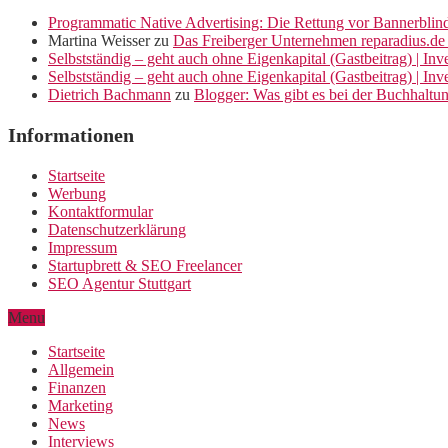
Programmatic Native Advertising: Die Rettung vor Bannerblin
Martina Weisser
zu
Das Freiberger Unternehmen reparadius.de 
Selbstständig – geht auch ohne Eigenkapital (Gastbeitrag) | In
Selbstständig – geht auch ohne Eigenkapital (Gastbeitrag) | In
Dietrich Bachmann
zu
Blogger: Was gibt es bei der Buchhaltu
Informationen
Startseite
Werbung
Kontaktformular
Datenschutzerklärung
Impressum
Startupbrett & SEO Freelancer
SEO Agentur Stuttgart
Menu
Startseite
Allgemein
Finanzen
Marketing
News
Interviews