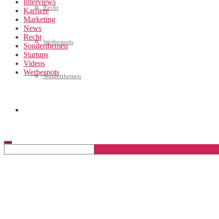
Interviews
Recht
Karriere
Marketing
News
Recht
Werbespots
Sonderthemen
Startups
Videos
Werbespots
Sonderthemen
Geschäftskonto eröffnen