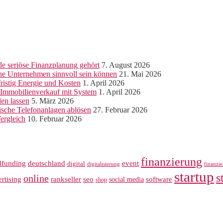
e seriöse Finanzplanung gehört
7. August 2026
ine Unternehmen sinnvoll sein können
21. Mai 2026
ristig Energie und Kosten
1. April 2026
r Immobilienverkauf mit System
1. April 2026
len lassen
5. März 2026
sche Telefonanlagen ablösen
27. Februar 2026
ergleich
10. Februar 2026
finanzierung
dfunding
deutschland
event
digital
digitalisierung
finanzi
startup
s
online
rankseller
rtising
seo
software
social media
shop