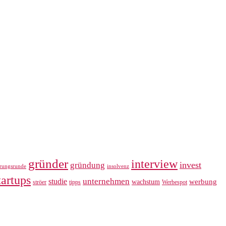
gründer
interview
invest
gründung
erungsrunde
insolvenz
tartups
unternehmen
studie
werbung
wachstum
ströer
tipps
Werbespot