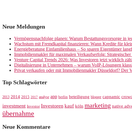
Neue Meldungen
Vermögensnachfolge planen: Warum Bestattungsvorsorge in jed
Wachstum mit Fremdkapital finanzieren: Wann Kredite für kle
Energieberatung Einfamilienhaus – So sparen Eigentümer langf
Immobilienmakler für maximalen Verkaufserfolg: Strategische
Venture Capital Trends 2026: Was Investoren jetzt wirklich zäh
Digitalisierung in Unternehmen – warum VoIP-Lösungen klassi
Privat verkaufen oder mit Immobilienmakler Düsseldorf? Der V
Top Schlagwörter
app
crow
2014
beteiligung
capnamic
2013
2015
analyse
berlin
blogger
2017
marketing
investment
Investoren
kauf
köln
native adve
Investor
übernahme
Neue Kommentare