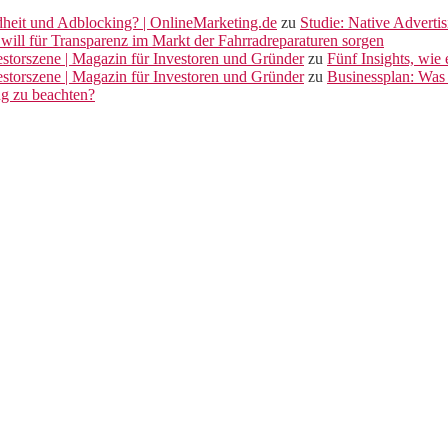
dheit und Adblocking? | OnlineMarketing.de
zu
Studie: Native Adverti
will für Transparenz im Markt der Fahrradreparaturen sorgen
vestorszene | Magazin für Investoren und Gründer
zu
Fünf Insights, wie
vestorszene | Magazin für Investoren und Gründer
zu
Businessplan: Was 
ng zu beachten?