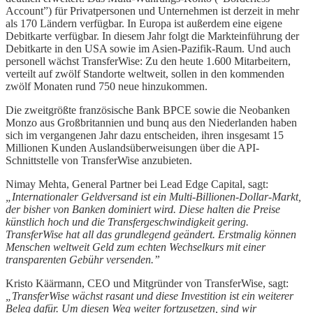
Account”) für Privatpersonen und Unternehmen ist derzeit in mehr
als 170 Ländern verfügbar. In Europa ist außerdem eine eigene
Debitkarte verfügbar. In diesem Jahr folgt die Markteinführung der
Debitkarte in den USA sowie im Asien-Pazifik-Raum. Und auch
personell wächst TransferWise: Zu den heute 1.600 Mitarbeitern,
verteilt auf zwölf Standorte weltweit, sollen in den kommenden
zwölf Monaten rund 750 neue hinzukommen.
Die zweitgrößte französische Bank BPCE sowie die Neobanken
Monzo aus Großbritannien und bunq aus den Niederlanden haben
sich im vergangenen Jahr dazu entscheiden, ihren insgesamt 15
Millionen Kunden Auslandsüberweisungen über die API-
Schnittstelle von TransferWise anzubieten.
Nimay Mehta, General Partner bei Lead Edge Capital, sagt:
„Internationaler Geldversand ist ein Multi-Billionen-Dollar-Markt,
der bisher von Banken dominiert wird. Diese halten die Preise
künstlich hoch und die Transfergeschwindigkeit gering.
TransferWise hat all das grundlegend geändert. Erstmalig können
Menschen weltweit Geld zum echten Wechselkurs mit einer
transparenten Gebühr versenden.”
Kristo Käärmann, CEO und Mitgründer von TransferWise, sagt:
„TransferWise wächst rasant und diese Investition ist ein weiterer
Beleg dafür. Um diesen Weg weiter fortzusetzen, sind wir