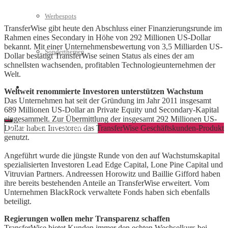
Werbespots
TransferWise gibt heute den Abschluss einer Finanzierungsrunde im
Rahmen eines Secondary in Höhe von 292 Millionen US-Dollar
bekannt. Mit einer Unternehmensbewertung von 3,5 Milliarden US-
Sonderthemen
Dollar bestätigt TransferWise seinen Status als eines der am
schnellsten wachsenden, profitablen Technologieunternehmen der
Welt.
Geschäftskonto eröffnen
Weltweit renommierte Investoren unterstützen Wachstum
Das Unternehmen hat seit der Gründung im Jahr 2011 insgesamt
689 Millionen US-Dollar an Private Equity und Secondary-Kapital
eingesammelt. Zur Übermittlung der insgesamt 292 Millionen US-
Dollar haben Investoren das TransferWise Geschäftskunden-Produkt
genutzt.
Angeführt wurde die jüngste Runde von den auf Wachstumskapital
spezialisierten Investoren Lead Edge Capital, Lone Pine Capital und
Vitruvian Partners. Andreessen Horowitz und Baillie Gifford haben
ihre bereits bestehenden Anteile an TransferWise erweitert. Vom
Unternehmen BlackRock verwaltete Fonds haben sich ebenfalls
beteiligt.
Regierungen wollen mehr Transparenz schaffen
TransferWise bietet Kunden immer den echten Wechselkurs bei