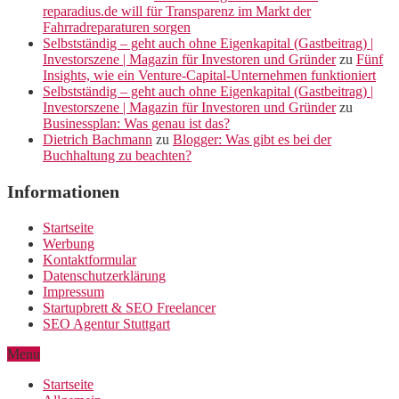
reparadius.de will für Transparenz im Markt der
Fahrradreparaturen sorgen
Selbstständig – geht auch ohne Eigenkapital (Gastbeitrag) |
Investorszene | Magazin für Investoren und Gründer
zu
Fünf
Insights, wie ein Venture-Capital-Unternehmen funktioniert
Selbstständig – geht auch ohne Eigenkapital (Gastbeitrag) |
Investorszene | Magazin für Investoren und Gründer
zu
Businessplan: Was genau ist das?
Dietrich Bachmann
zu
Blogger: Was gibt es bei der
Buchhaltung zu beachten?
Informationen
Startseite
Werbung
Kontaktformular
Datenschutzerklärung
Impressum
Startupbrett & SEO Freelancer
SEO Agentur Stuttgart
Menu
Startseite