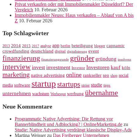
Privat verkaufen oder mit Immobilienmakler Düsseldorf? Der
Vergleich
10. Februar 2026
Immobilienmakler Neuss: Haus verkaufen – Ablauf von A bis
Z
10. Februar 2026
Top Schlagwörter
app
2014
beteiligung
capnamic
2013
2015
analyse
berlin
blogger
2017
crowdfunding
deutschland
event
digital
digitalisierung
gründer
finanzierung
gründung
finanzierungsrunde
insolvenz
interview
invest
investment
Investoren
kauf
köln
Investor
marketing
online
rankseller
native advertising
seo
social
shop
startup
startups
studie
software
media
ströer
tipps
übernahme
unternehmen
werbung
wachstum
Werbespot
Neue Kommentare
Programmatic Native Advertising: Die Rettung vor
Bannerblindheit und Adblocking? | OnlineMarketing.de
zu
Studie: Native Advertising verdrängt klassische Display-Ads
Martina Weisser
zu
Das Freiberger Unternehmen