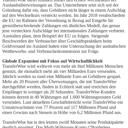
Auslandsüberweisungen an. Das Unternehmen setzt sich seit der
Gründung dafür ein, dass Gebühren nicht länger in einem Aufschlag
auf den Wechselkurs versteckt werden. Im Jahr 2018 verabschiedete
die EU im Rahmen der Verordnung in Bezug auf Entgelte für
grenzüberschreitende Zahlungen ein ähnliches Modell, das genau
jene versteckten Aufschläge bei internationalen Zahlungen verbietet.
Australien plant, dem Beispiel der EU zu folgen. Steigende
Beschwerden der Verbraucher über Geschäftspraktiken beim
Geldversand ins Ausland hatten eine Untersuchung der australischen
Wettbewerbs- und Verbraucherkommission zur Folge.
Globale Expansion mit Fokus auf Wirtschaftlichkeit
TransferWise wird weltweit von mehr als fünf Millionen Menschen
genutzt, die monatlich mehr als vier Milliarden Euro versenden.
Jährlich werden so rund eine Milliarde Euro an Gebühren gespart.
Mehr als 20 Prozent aller Überweisungen, die mit TransferWise
durchgeführt werden, finden in Echtzeit statt und erreichen den
Empfänger in weniger als 20 Sekunden. TransferWise-Kunden
können derzeit in 49 Währungen auf 1.600 Währungsrouten Geld
versenden. Laut aktuellem Geschäftsbericht weist TransferWise ein
Umsatzwachstum von 77 Prozent auf 117 Millionen Pfund und
einen Gewinn nach Steuern in Höhe von 6,2 Millionen Pfund aus.
TransferWise hat in den letzten zwölf Monaten seine Produktpalette
deutlich erweitert. Das Multi-Währungs-Konto (“Borderless