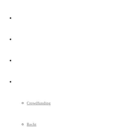
Marketing
Interviews
Videos
Weitere
Crowdfunding
Recht