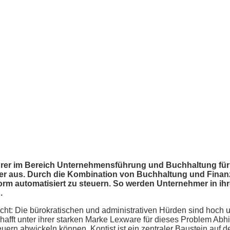
ührer im Bereich Unternehmensführung und Buchhaltung für
eiter aus. Durch die Kombination von Buchhaltung und Fina
form automatisiert zu steuern. So werden Unternehmer in ihr
.
eicht: Die bürokratischen und administrativen Hürden sind hoc
fft unter ihrer starken Marke Lexware für dieses Problem Abhilf
uern abwickeln können. Kontist ist ein zentraler Baustein au