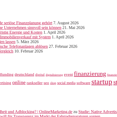
e seriöse Finanzplanung gehört
7. August 2026
ine Unternehmen sinnvoll sein können
21. Mai 2026
ristig Energie und Kosten
1. April 2026
r Immobilienverkauf mit System
1. April 2026
len lassen
5. März 2026
sche Telefonanlagen ablösen
27. Februar 2026
ergleich
10. Februar 2026
finanzierung
dfunding
deutschland
event
digital
digitalisierung
finanzi
startup
s
online
rankseller
rtising
seo
software
social media
shop
dheit und Adblocking? | OnlineMarketing.de
zu
Studie: Native Adverti
will für Transparenz im Markt der Fahrradreparaturen sorgen