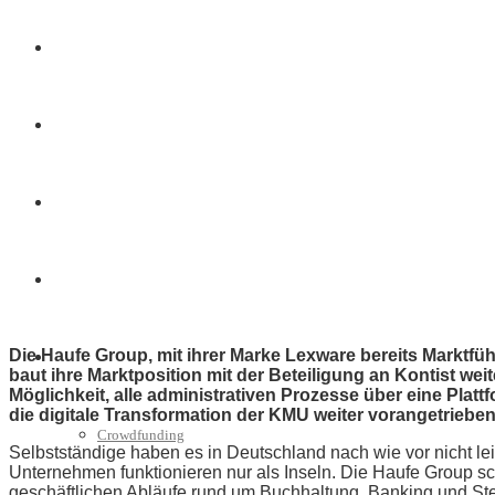
Finanzen
Marketing
Interviews
Videos
Die Haufe Group, mit ihrer Marke Lexware bereits Marktf
Weitere
baut ihre Marktposition mit der Beteiligung an Kontist w
Möglichkeit, alle administrativen Prozesse über eine Platt
die digitale Transformation der KMU weiter vorangetrieben
Crowdfunding
Selbstständige haben es in Deutschland nach wie vor nicht l
Unternehmen funktionieren nur als Inseln. Die Haufe Group scha
geschäftlichen Abläufe rund um Buchhaltung, Banking und Ste