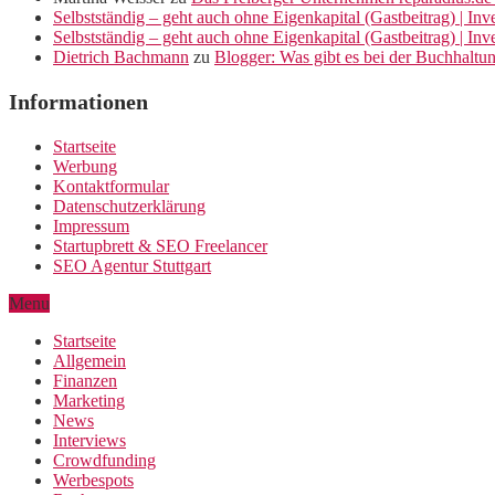
Selbstständig – geht auch ohne Eigenkapital (Gastbeitrag) | In
Selbstständig – geht auch ohne Eigenkapital (Gastbeitrag) | In
Dietrich Bachmann
zu
Blogger: Was gibt es bei der Buchhaltu
Informationen
Startseite
Werbung
Kontaktformular
Datenschutzerklärung
Impressum
Startupbrett & SEO Freelancer
SEO Agentur Stuttgart
Menu
Startseite
Allgemein
Finanzen
Marketing
News
Interviews
Crowdfunding
Werbespots