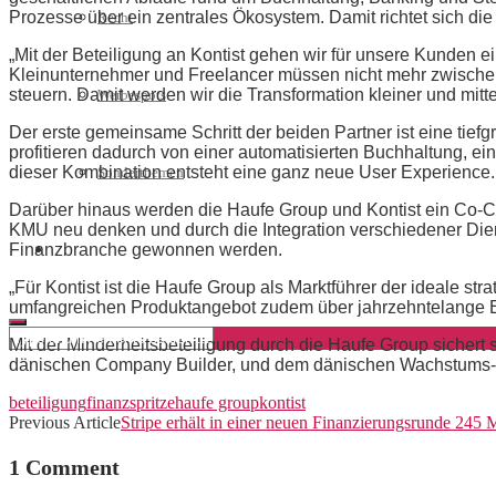
Prozesse über ein zentrales Ökosystem. Damit richtet sich d
Recht
„Mit der Beteiligung an Kontist gehen wir für unsere Kunden ei
Kleinunternehmer und Freelancer müssen nicht mehr zwischen 
steuern. Damit werden wir die Transformation kleiner und mit
Werbespots
Der erste gemeinsame Schritt der beiden Partner ist eine tie
profitieren dadurch von einer automatisierten Buchhaltung, e
dieser Kombination entsteht eine ganz neue User Experience.
Sonderthemen
Darüber hinaus werden die Haufe Group und Kontist ein Co-C
KMU neu denken und durch die Integration verschiedener Dienst
Finanzbranche gewonnen werden.
Geschäftskonto eröffnen
„Für Kontist ist die Haufe Group als Marktführer der ideale stra
umfangreichen Produktangebot zudem über jahrzehntelange Exp
Mit der Minderheitsbeteiligung durch die Haufe Group sichert 
dänischen Company Builder, und dem dänischen Wachstums
beteiligung
finanzspritze
haufe group
kontist
Previous Article
Stripe erhält in einer neuen Finanzierungsrunde 245 
1 Comment