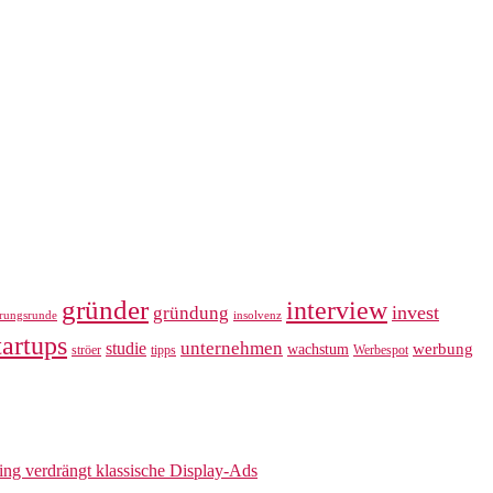
gründer
interview
invest
gründung
erungsrunde
insolvenz
tartups
unternehmen
studie
werbung
wachstum
ströer
tipps
Werbespot
sing verdrängt klassische Display-Ads