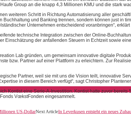
ie Haufe Group an die knapp 4,3 Millionen KMU und die stark 
nen weiteren Schritt in Richtung Automatisierung aller geschäft
Buchhaltung und Banking trennen, sondern können just in time
telständischer Unternehmen entscheidend voranbringen“, erklär
fgreifende technische Integration zwischen der Online-Buchhalt
iner Einschätzung der anfallenden Steuern in Echtzeit sowie ei
reation Lab gründen, um gemeinsam innovative digitale Produk
e bzw. Partner auf einer Plattform zu erleichtern. Zur Realisie
tegische Partner, weil sie mit uns die Vision teilt, innovative S
ertise in diesem Bereich verfügt“, sagt Christopher Plantener
sich Kontist eine Serie-A-Investition. Kontist hatte zuvor berei
-Fonds VœkstFonden eingesammelt.
Millionen US-Dollar
Next Article
In Leverkusen entsteht ein neues Zuhau