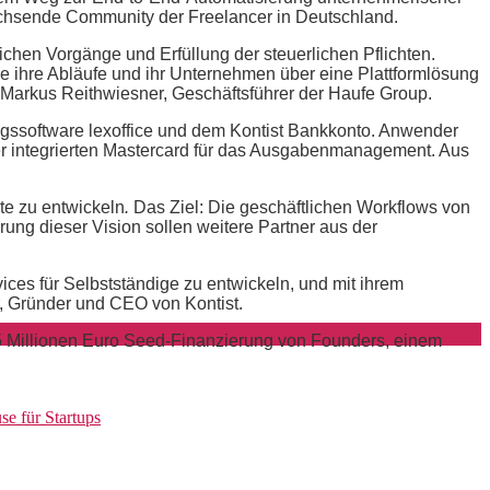
wachsende Community der Freelancer in Deutschland.
lichen Vorgänge und Erfüllung der steuerlichen Pflichten.
 ihre Abläufe und ihr Unternehmen über eine Plattformlösung
t Markus Reithwiesner, Geschäftsführer der Haufe Group.
ungssoftware lexoffice und dem Kontist Bankkonto. Anwender
ner integrierten Mastercard für das Ausgabenmanagement. Aus
te zu entwickeln
.
Das Ziel: Die geschäftlichen Workflows von
rung dieser Vision sollen weitere Partner aus der
ervices für Selbstständige zu entwickeln, und mit ihrem
, Gründer und CEO von Kontist.
ts 5 Millionen Euro Seed-Finanzierung von Founders, einem
se für Startups