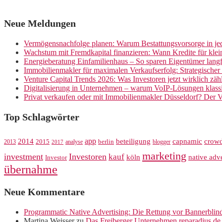
Neue Meldungen
Vermögensnachfolge planen: Warum Bestattungsvorsorge in jed
Wachstum mit Fremdkapital finanzieren: Wann Kredite für kle
Energieberatung Einfamilienhaus – So sparen Eigentümer langf
Immobilienmakler für maximalen Verkaufserfolg: Strategische
Venture Capital Trends 2026: Was Investoren jetzt wirklich zäh
Digitalisierung in Unternehmen – warum VoIP-Lösungen klassi
Privat verkaufen oder mit Immobilienmakler Düsseldorf? Der V
Top Schlagwörter
app
crow
2014
beteiligung
capnamic
2013
2015
analyse
berlin
blogger
2017
marketing
investment
Investoren
kauf
köln
native adve
Investor
übernahme
Neue Kommentare
Programmatic Native Advertising: Die Rettung vor Bannerblin
Martina Weisser
zu
Das Freiberger Unternehmen reparadius.de 