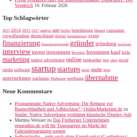
Vergleich
10. Februar 2026
Top Schlagwörter
app
2014
beteiligung
capnamic
2013
2015
analyse
berlin
blogger
2017
crowdfunding
deutschland
event
digital
digitalisierung
gründer
finanzierung
gründung
finanzierungsrunde
insolvenz
interview
invest
investment
Investoren
kauf
köln
Investor
marketing
online
rankseller
native advertising
seo
social
shop
startup
startups
studie
software
media
ströer
tipps
übernahme
unternehmen
werbung
wachstum
Werbespot
Neue Kommentare
Programmatic Native Advertising: Die Rettung vor
Bannerblindheit und Adblocking? | OnlineMarketing.de
zu
Studie: Native Advertising verdrängt klassische Display-Ads
Martina Weisser
zu
Das Freiberger Unternehmen
reparadius.de will für Transparenz im Markt der
Fahrradreparaturen sorgen
Selbstständig – geht auch ohne Eigenkapital (Gastbeitrag) |