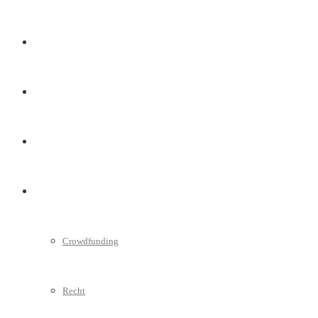
Marketing
Interviews
Videos
Weitere
Crowdfunding
Recht