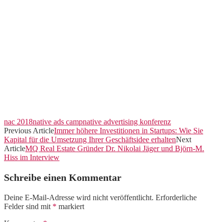
nac 2018
native ads camp
native advertising konferenz
Previous Article
Immer höhere Investitionen in Startups: Wie Sie
Kapital für die Umsetzung Ihrer Geschäftsidee erhalten
Next
Article
MQ Real Estate Gründer Dr. Nikolai Jäger und Björn-M.
Hiss im Interview
Schreibe einen Kommentar
Deine E-Mail-Adresse wird nicht veröffentlicht.
Erforderliche
Felder sind mit
*
markiert