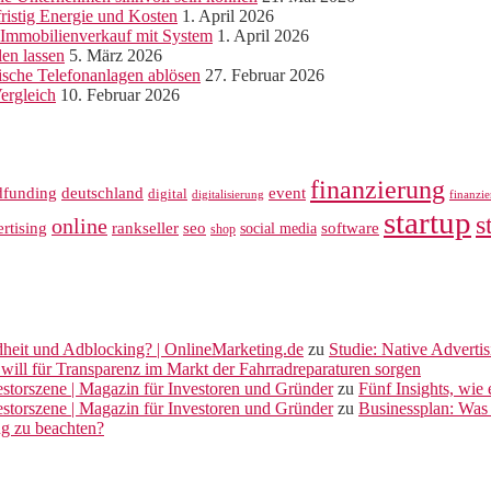
ristig Energie und Kosten
1. April 2026
r Immobilienverkauf mit System
1. April 2026
len lassen
5. März 2026
sche Telefonanlagen ablösen
27. Februar 2026
ergleich
10. Februar 2026
finanzierung
dfunding
deutschland
event
digital
digitalisierung
finanzi
startup
s
online
rankseller
rtising
seo
software
social media
shop
dheit und Adblocking? | OnlineMarketing.de
zu
Studie: Native Adverti
will für Transparenz im Markt der Fahrradreparaturen sorgen
vestorszene | Magazin für Investoren und Gründer
zu
Fünf Insights, wie
vestorszene | Magazin für Investoren und Gründer
zu
Businessplan: Was 
ng zu beachten?