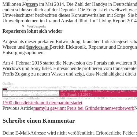
Millionen Nutzern im Mai 2014. Die Zahl der Handys in Deutschland l
Recht
enden schlussendlich auf der Deponie. Die Folge ist ein weltweit wac
Umweltschützer beobachten dieses Konsumverhalten mit Sorge. Sie be
Umweltproblemen im In- und Ausland führt. Im “Living Report 2014”
Werbespots
Reparieren lohnt sich wieder
Angesichts dieser prekären Entwicklung, brauchen Industriegesellsch
Wissen und Services im Bereich Elektronik, Reparatur und Entsorgung
Sonderthemen
Entsorgungsoptionen.
Am 4. Februar 2015 startet die Neuversion des Portals mit weiteren
Windows und Sony listet. Hilfesuchende profitieren vom transparenter
Geschäftskonto eröffnen
Profis Zugang zu neuem Wissen und zeigt, dass Nachhaltigkeit direkt 
Quellen:
http://de.statista.com/statistik/daten/studie/198959/umfrage/anzahl-­der-­smartphonenutzer-­in-­de
http://www.bundesregierung.de/Content/DE/Artikel/2014/08/2014-­08-­27-­recycling.html (Stan
http://www.berliner-­abfallcheck.de/node/131 (Stand: 3.2.2015)
http://www.wwf.de/fileadmin/fm-­wwf/Publikationen-­PDF/WWF_LPR2014_Kurzfassung.pdf (S
1500 dienstleister
kaputt.de
reparatur
startet
Previous Article
mamylu gewinnt Preis bei Gründerinnenwettbewerb
N
Schreibe einen Kommentar
Deine E-Mail-Adresse wird nicht veröffentlicht.
Erforderliche Felder 