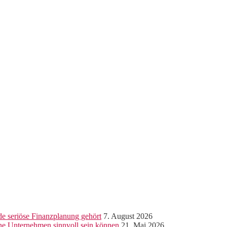
e seriöse Finanzplanung gehört
7. August 2026
ine Unternehmen sinnvoll sein können
21. Mai 2026