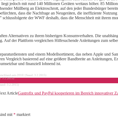
iegt jedoch mit rund 140 Millionen Geräten weitaus höher. 85 Millione
hsender Müllberg an Elektroschrott, auf den jeder Bundesbürger bereit
fürchten, dass die Nachfrage an Neugeräten, die ineffiziente Nutzun
 schlussfolgerte der WWF deshalb, dass die Menschheit mit ihrem mo
aften Alternativen zu ihrem bisherigen Konsumverhalten. Die unabhängi
. Auf der Plattform vergleichen Hilfesuchende Anleitungen zum selber 
 Reparaturdiensten und einem Modellsortiment, das neben Apple und S
en Vergleich basierend auf eine größere Bandbreite an Anleitungen, Ers
umsetzbar und finanziell lohnend ist.
utschland-­seit-­2010/ (Stand: 3.2.2015)
d: 3.2.2015)
tand: 3.2.2015)
ext Article
Gastrofix und PayPal kooperieren im Bereich innovativer 
sind mit
*
markiert