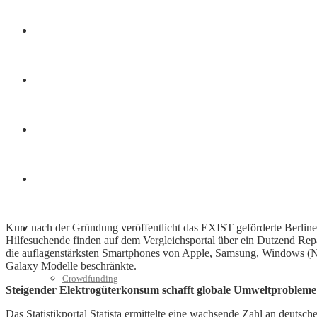
Finanzen
Marketing
Interviews
Videos
Kurz nach der Gründung veröffentlicht das EXIST geförderte Berline
Weitere
Hilfesuchende finden auf dem Vergleichsportal über ein Dutzend Repara
die auflagenstärksten Smartphones von Apple, Samsung, Windows (No
Galaxy Modelle beschränkte.
Crowdfunding
Steigender Elektrogüterkonsum schafft globale Umweltprobleme
Das Statistikportal Statista ermittelte eine wachsende Zahl an deuts