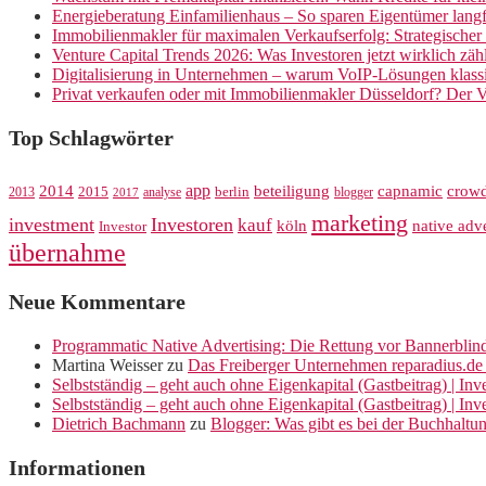
Energieberatung Einfamilienhaus – So sparen Eigentümer langf
Immobilienmakler für maximalen Verkaufserfolg: Strategische
Venture Capital Trends 2026: Was Investoren jetzt wirklich zäh
Digitalisierung in Unternehmen – warum VoIP-Lösungen klassi
Privat verkaufen oder mit Immobilienmakler Düsseldorf? Der V
Top Schlagwörter
app
crow
2014
beteiligung
capnamic
2013
2015
analyse
berlin
blogger
2017
marketing
investment
Investoren
kauf
köln
native adve
Investor
übernahme
Neue Kommentare
Programmatic Native Advertising: Die Rettung vor Bannerblin
Martina Weisser
zu
Das Freiberger Unternehmen reparadius.de 
Selbstständig – geht auch ohne Eigenkapital (Gastbeitrag) | In
Selbstständig – geht auch ohne Eigenkapital (Gastbeitrag) | In
Dietrich Bachmann
zu
Blogger: Was gibt es bei der Buchhaltu
Informationen