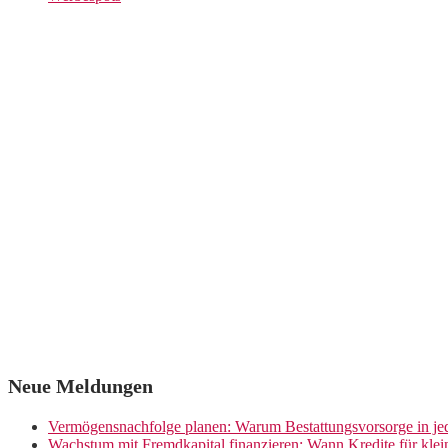
Neue Meldungen
Vermögensnachfolge planen: Warum Bestattungsvorsorge in jed
Wachstum mit Fremdkapital finanzieren: Wann Kredite für kle