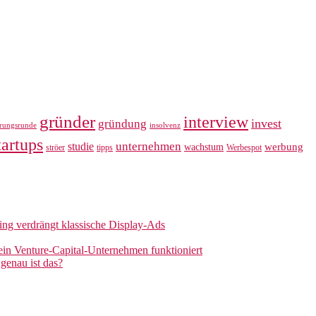
gründer
interview
invest
gründung
erungsrunde
insolvenz
tartups
unternehmen
studie
werbung
wachstum
ströer
tipps
Werbespot
sing verdrängt klassische Display-Ads
 ein Venture-Capital-Unternehmen funktioniert
genau ist das?