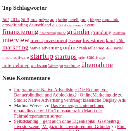
Top Schlagwörter
app
2014
beteiligung
capnamic
2013
2015
analyse
berlin
blogger
2017
crowdfunding
deutschland
event
digital
digitalisierung
gründer
finanzierung
gründung
finanzierungsrunde
insolvenz
interview
invest
investment
Investoren
kauf
köln
Investor
marketing
online
rankseller
native advertising
seo
social
shop
startup
startups
studie
software
media
ströer
tipps
übernahme
unternehmen
werbung
wachstum
Werbespot
Neue Kommentare
Programmatic Native Advertising: Die Rettung vor
Bannerblindheit und Adblocking? | OnlineMarketing.de
zu
Studie: Native Advertising verdrängt klassische Display-Ads
Martina Weisser
zu
Das Freiberger Unternehmen
reparadius.de will für Transparenz im Markt der
Fahrradreparaturen sorgen
Selbstständig – geht auch ohne Eigenkapital (Gastbeitrag) |
Investorszene | Magazin für Investoren und Gründer
zu
Fünf