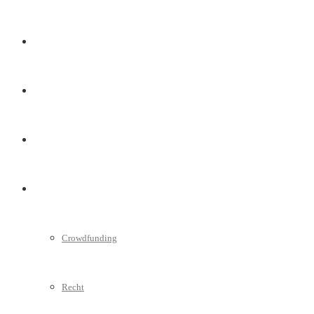
Marketing
Interviews
Videos
Weitere
Crowdfunding
Recht