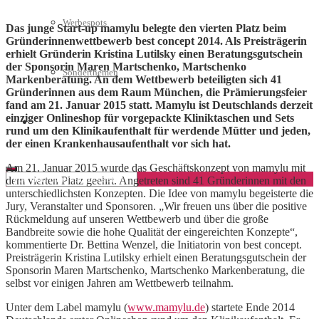
Werbespots
Das junge Start-up mamylu belegte den vierten Platz beim
Gründerinnenwettbewerb best concept 2014. Als Preisträgerin
erhielt Gründerin Kristina Lutilsky einen Beratungsgutschein
der Sponsorin Maren Martschenko, Martschenko
Sonderthemen
Markenberatung. An dem Wettbewerb beteiligten sich 41
Gründerinnen aus dem Raum München, die Prämierungsfeier
fand am 21. Januar 2015 statt. Mamylu ist Deutschlands derzeit
einziger Onlineshop für vorgepackte Kliniktaschen und Sets
Geschäftskonto eröffnen
rund um den Klinikaufenthalt für werdende Mütter und jeden,
der einen Krankenhausaufenthalt vor sich hat.
Am 21. Januar 2015 wurde das Geschäftskonzept von mamylu mit
dem vierten Platz geehrt. Angetreten sind 41 Gründerinnen mit den
unterschiedlichsten Konzepten. Die Idee von mamylu begeisterte die
Jury, Veranstalter und Sponsoren. „Wir freuen uns über die positive
Rückmeldung auf unseren Wettbewerb und über die große
Bandbreite sowie die hohe Qualität der eingereichten Konzepte“,
kommentierte Dr. Bettina Wenzel, die Initiatorin von best concept.
Preisträgerin Kristina Lutilsky erhielt einen Beratungsgutschein der
Sponsorin Maren Martschenko, Martschenko Markenberatung, die
selbst vor einigen Jahren am Wettbewerb teilnahm.
Unter dem Label mamylu (
www.mamylu.de
) startete Ende 2014