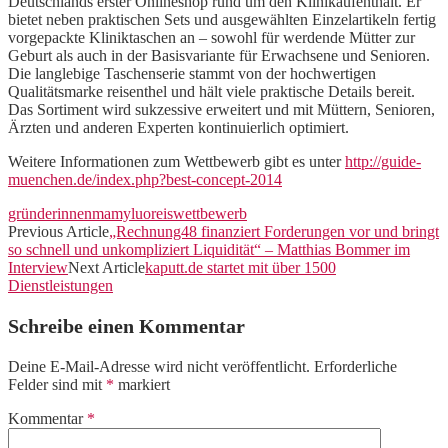
Deutschlands erster Onlineshop rund um den Klinikaufenthalt. Er
bietet neben praktischen Sets und ausgewählten Einzelartikeln fertig
vorgepackte Kliniktaschen an – sowohl für werdende Mütter zur
Geburt als auch in der Basisvariante für Erwachsene und Senioren.
Die langlebige Taschenserie stammt von der hochwertigen
Qualitätsmarke reisenthel und hält viele praktische Details bereit.
Das Sortiment wird sukzessive erweitert und mit Müttern, Senioren,
Ärzten und anderen Experten kontinuierlich optimiert.
Weitere Informationen zum Wettbewerb gibt es unter
http://guide-
muenchen.de/index.php?best-concept-2014
gründerinnen
mamylu
oreis
wettbewerb
Previous Article
„Rechnung48 finanziert Forderungen vor und bringt
so schnell und unkompliziert Liquidität“ – Matthias Bommer im
Interview
Next Article
kaputt.de startet mit über 1500
Dienstleistungen
Schreibe einen Kommentar
Deine E-Mail-Adresse wird nicht veröffentlicht.
Erforderliche
Felder sind mit
*
markiert
Kommentar
*