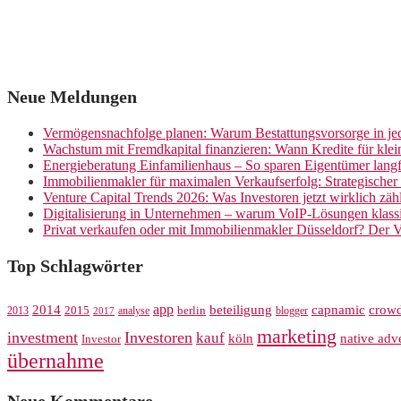
Neue Meldungen
Vermögensnachfolge planen: Warum Bestattungsvorsorge in jed
Wachstum mit Fremdkapital finanzieren: Wann Kredite für kle
Energieberatung Einfamilienhaus – So sparen Eigentümer langf
Immobilienmakler für maximalen Verkaufserfolg: Strategische
Venture Capital Trends 2026: Was Investoren jetzt wirklich zäh
Digitalisierung in Unternehmen – warum VoIP-Lösungen klassi
Privat verkaufen oder mit Immobilienmakler Düsseldorf? Der V
Top Schlagwörter
app
crow
2014
beteiligung
capnamic
2013
2015
analyse
berlin
blogger
2017
marketing
investment
Investoren
kauf
köln
native adve
Investor
übernahme