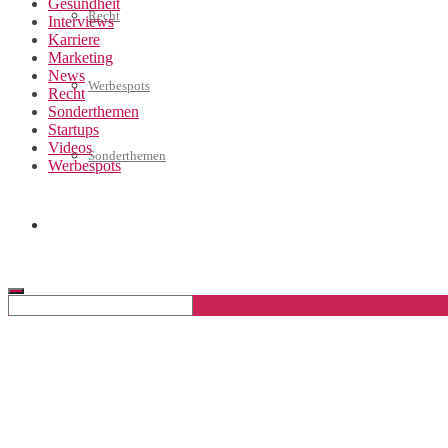
Gesundheit
Recht
Interviews
Karriere
Marketing
News
Werbespots
Recht
Sonderthemen
Startups
Videos
Sonderthemen
Werbespots
Geschäftskonto eröffnen