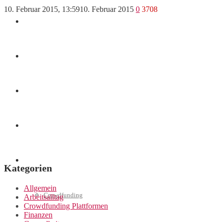
10. Februar 2015, 13:59
10. Februar 2015
0
3708
Finanzen
Marketing
Interviews
Videos
Weitere
Kategorien
Allgemein
Crowdfunding
Arbeitsalltag
Crowdfunding Plattformen
Finanzen