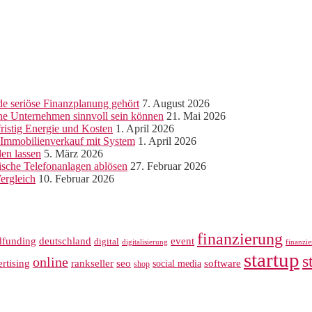
e seriöse Finanzplanung gehört
7. August 2026
ine Unternehmen sinnvoll sein können
21. Mai 2026
ristig Energie und Kosten
1. April 2026
r Immobilienverkauf mit System
1. April 2026
len lassen
5. März 2026
sche Telefonanlagen ablösen
27. Februar 2026
ergleich
10. Februar 2026
finanzierung
dfunding
deutschland
event
digital
digitalisierung
finanzi
startup
s
online
rankseller
rtising
seo
software
social media
shop