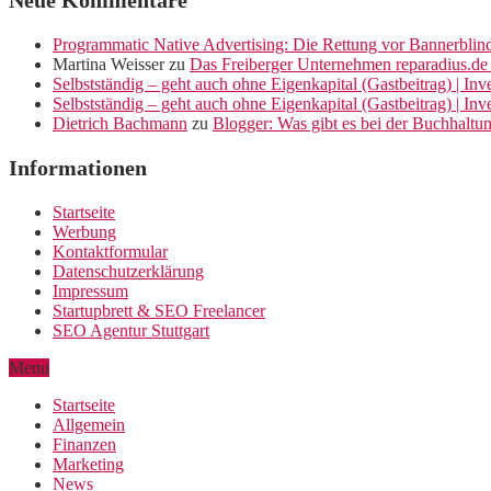
Neue Kommentare
Programmatic Native Advertising: Die Rettung vor Bannerblin
Martina Weisser
zu
Das Freiberger Unternehmen reparadius.de 
Selbstständig – geht auch ohne Eigenkapital (Gastbeitrag) | In
Selbstständig – geht auch ohne Eigenkapital (Gastbeitrag) | In
Dietrich Bachmann
zu
Blogger: Was gibt es bei der Buchhaltu
Informationen
Startseite
Werbung
Kontaktformular
Datenschutzerklärung
Impressum
Startupbrett & SEO Freelancer
SEO Agentur Stuttgart
Menu
Startseite
Allgemein
Finanzen
Marketing
News