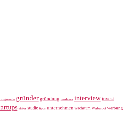
gründer
interview
invest
gründung
erungsrunde
insolvenz
tartups
unternehmen
studie
werbung
wachstum
ströer
tipps
Werbespot