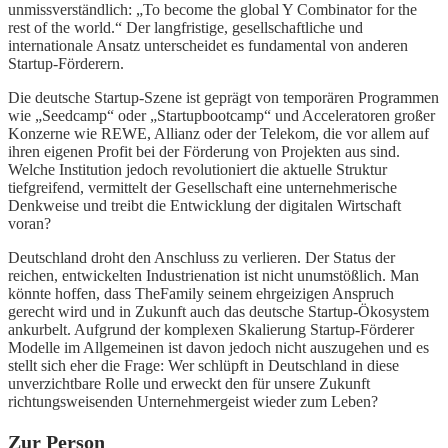
unmissverständlich: „To become the global Y Combinator for the
rest of the world.“ Der langfristige, gesellschaftliche und
internationale Ansatz unterscheidet es fundamental von anderen
Startup-Förderern.
Die deutsche Startup-Szene ist geprägt von temporären Programmen
wie „Seedcamp“ oder „Startupbootcamp“ und Acceleratoren großer
Konzerne wie REWE, Allianz oder der Telekom, die vor allem auf
ihren eigenen Profit bei der Förderung von Projekten aus sind.
Welche Institution jedoch revolutioniert die aktuelle Struktur
tiefgreifend, vermittelt der Gesellschaft eine unternehmerische
Denkweise und treibt die Entwicklung der digitalen Wirtschaft
voran?
Deutschland droht den Anschluss zu verlieren. Der Status der
reichen, entwickelten Industrienation ist nicht unumstößlich. Man
könnte hoffen, dass TheFamily seinem ehrgeizigen Anspruch
gerecht wird und in Zukunft auch das deutsche Startup-Ökosystem
ankurbelt. Aufgrund der komplexen Skalierung Startup-Förderer
Modelle im Allgemeinen ist davon jedoch nicht auszugehen und es
stellt sich eher die Frage: Wer schlüpft in Deutschland in diese
unverzichtbare Rolle und erweckt den für unsere Zukunft
richtungsweisenden Unternehmergeist wieder zum Leben?
Zur Person