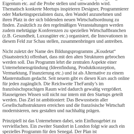
Eigentum etc. auf die Probe stellen und umwandeln wird.
Thematisch konkrete Meetups inspirieren Designer, Programmierer
oder Marketingspezialisten dazu, den Wandel anzunehmen und
ihren Platz in der sich bildenden neuen Wirtschaftsordnung zu
finden. Zusätzlich zu den regelmäßigen Veranstaltungen werden
zudem mehrtägige Konferenzen zu speziellen Wirtschaftbranchen
(z.B. Gesundheit, Luxusgüter etc.) organisiert, die Innovationen in
diesem Feld zur Schau stellen, zusammenbringen und antreiben.
Nicht zuletzt der Name des Bildungsprogramms „Koudetat“
(Staatsstreich) offenbart, dass mit den alten Strukturen gebrochen
werden soll. Das Programm lehrt die zentralen Aspekte einer
Unternehmensgründung (Ideenfindung, Produktkonzeption,
Vermarktung, Finanzierung etc.) und ist als Alternative zu einem
Masterstudium gedacht. Seit neuem gibt es diesen Kurs auch online
für jeden zugänglich. Die Reichweite TheFamily’s im
französischsprachigen Raum wird dadurch gewaltig vergrößert.
Hauseigenes Wissen soll nicht nur intern mit den Startups geteilt
werden. Das Ziel ist ambitioniert: Das Bewusstsein aller
Gesellschaftsstrukturen erreichen und die französische Wirtschaft
modernisieren, neu gestalten und nachhaltig prägen.
Prinzipiell ist das Unternehmen dabei, sein Einflussgebiet zu
vervielfachen. Ein zweiter Standort in London folgt wie auch ein
spezielles Programm für den Senegal. Der Plan ist