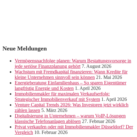
Neue Meldungen
Vermögensnachfolge planen: Warum Bestattungsvorsorge in
jede seriöse Finanzplanung gehört
7. August 2026
Wachstum mit Fremdkapital finanzieren: Wann Kredite für
kleine Unternehmen sinnvoll sein können
21. Mai 2026
Energieberatung Einfamilienhaus – So sparen Eigentümer
langfristig Energie und Kosten
1. April 2026
Immobilienmakler für maximalen Verkaufserfolg:
Strategischer Immobilienverkauf mit System
1. April 2026
Venture Capital Trends 2026: Was Investoren jetzt wirklich
zählen lassen
5. März 2026
Digitalisierung in Unternehmen – warum VoIP-Lösungen
klassische Telefonanlagen ablösen
27. Februar 2026
Privat verkaufen oder mit Immobilienmakler Düsseldorf? Der
Vergleich
10. Februar 2026