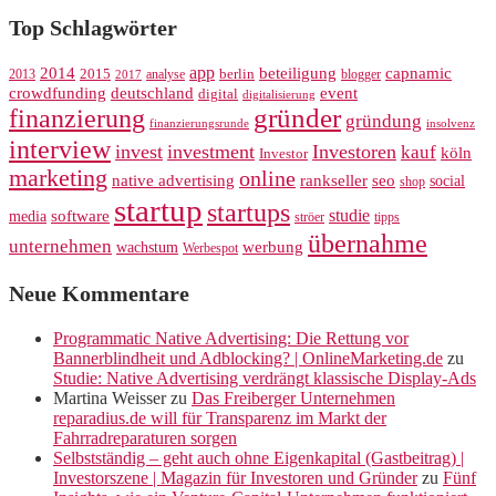
Top Schlagwörter
app
2014
beteiligung
capnamic
2013
2015
analyse
berlin
blogger
2017
crowdfunding
deutschland
event
digital
digitalisierung
gründer
finanzierung
gründung
finanzierungsrunde
insolvenz
interview
invest
investment
Investoren
kauf
köln
Investor
marketing
online
rankseller
native advertising
seo
social
shop
startup
startups
studie
software
media
ströer
tipps
übernahme
unternehmen
werbung
wachstum
Werbespot
Neue Kommentare
Programmatic Native Advertising: Die Rettung vor
Bannerblindheit und Adblocking? | OnlineMarketing.de
zu
Studie: Native Advertising verdrängt klassische Display-Ads
Martina Weisser
zu
Das Freiberger Unternehmen
reparadius.de will für Transparenz im Markt der
Fahrradreparaturen sorgen
Selbstständig – geht auch ohne Eigenkapital (Gastbeitrag) |
Investorszene | Magazin für Investoren und Gründer
zu
Fünf