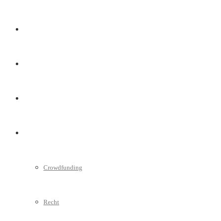
Marketing
Interviews
Videos
Weitere
Crowdfunding
Recht