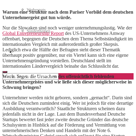
Werbespots
Warum eine Struktur nach dem Pariser Vorbild dem deutschen
Unternehmergeist gut tun würde.
Nur die Slowaken sind noch weniger unternehmungslustig. Wie der
Sonderthemen
Global Entrepreneurship Report
des US-Unternehmens Amway
offenbart, begegnen die Deutschen dem Thema Selbstständigkeit im
internationalen Vergleich mit außerordentlich großer Skepsis.
Lediglich etwa die Hälfte der Befragten steht dieser Thematik
Geschäftskonto eröffnen
überhaupt positiv gegenüber, nur ein Viertel kann sich eine eigene
Unternehmensgründung vorstellen. Deutschland stellt im
internationalen Ländervergleich beinahe das Schlusslicht dar.
Worin liegen die Ursachen des offensichtlich fehlenden
Unternehmergeistes und wie ließe sich dieser möglicherweise in
Schwung bringen?
Unternehmer werden nicht geboren, sondern „gemacht“. Darin sind
sich die Deutschen zumindest einig. Wer ist jedoch für eine derartige
Ausbildung verantwortlich? Staatliche Strukturen scheinen dazu
jedenfalls nicht in der Lage. Laut dem Bundesverband Deutsche
Startups bewertet fast jeder zweite deutsche Gründer das deutsche
Schulsystem in Hinblick auf die Förderung und Vermittlung von
unternehmerischen Denken und Handeln mit der Note 6.
Wirtschaftsminister Gabriel sprach sich unlängst für eine Startup-