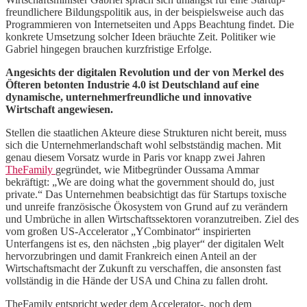
freundlichere Bildungspolitik aus, in der beispielsweise auch das
Programmieren von Internetseiten und Apps Beachtung findet. Die
konkrete Umsetzung solcher Ideen bräuchte Zeit. Politiker wie
Gabriel hingegen brauchen kurzfristige Erfolge.
Angesichts der digitalen Revolution und der von Merkel des
Öfteren betonten Industrie 4.0 ist Deutschland auf eine
dynamische, unternehmerfreundliche und innovative
Wirtschaft angewiesen.
Stellen die staatlichen Akteure diese Strukturen nicht bereit, muss
sich die Unternehmerlandschaft wohl selbstständig machen. Mit
genau diesem Vorsatz wurde in Paris vor knapp zwei Jahren
TheFamily
gegründet, wie Mitbegründer Oussama Ammar
bekräftigt: „We are doing what the government should do, just
private.“ Das Unternehmen beabsichtigt das für Startups toxische
und unreife französische Ökosystem von Grund auf zu verändern
und Umbrüche in allen Wirtschaftssektoren voranzutreiben. Ziel des
vom großen US-Accelerator „YCombinator“ inspirierten
Unterfangens ist es, den nächsten „big player“ der digitalen Welt
hervorzubringen und damit Frankreich einen Anteil an der
Wirtschaftsmacht der Zukunft zu verschaffen, die ansonsten fast
vollständig in die Hände der USA und China zu fallen droht.
TheFamily entspricht weder dem Accelerator-, noch dem