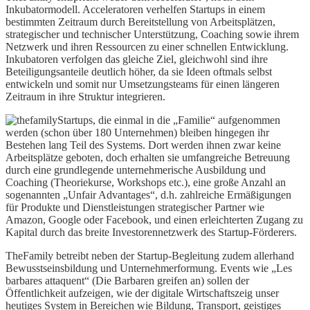
Inkubatormodell. Acceleratoren verhelfen Startups in einem
bestimmten Zeitraum durch Bereitstellung von Arbeitsplätzen,
strategischer und technischer Unterstützung, Coaching sowie ihrem
Netzwerk und ihren Ressourcen zu einer schnellen Entwicklung.
Inkubatoren verfolgen das gleiche Ziel, gleichwohl sind ihre
Beteiligungsanteile deutlich höher, da sie Ideen oftmals selbst
entwickeln und somit nur Umsetzungsteams für einen längeren
Zeitraum in ihre Struktur integrieren.
Startups, die einmal in die „Familie“ aufgenommen
werden (schon über 180 Unternehmen) bleiben hingegen ihr
Bestehen lang Teil des Systems. Dort werden ihnen zwar keine
Arbeitsplätze geboten, doch erhalten sie umfangreiche Betreuung
durch eine grundlegende unternehmerische Ausbildung und
Coaching (Theoriekurse, Workshops etc.), eine große Anzahl an
sogenannten „Unfair Advantages“, d.h. zahlreiche Ermäßigungen
für Produkte und Dienstleistungen strategischer Partner wie
Amazon, Google oder Facebook, und einen erleichterten Zugang zu
Kapital durch das breite Investorennetzwerk des Startup-Förderers.
TheFamily betreibt neben der Startup-Begleitung zudem allerhand
Bewusstseinsbildung und Unternehmerformung. Events wie „Les
barbares attaquent“ (Die Barbaren greifen an) sollen der
Öffentlichkeit aufzeigen, wie der digitale Wirtschaftszeig unser
heutiges System in Bereichen wie Bildung, Transport, geistiges