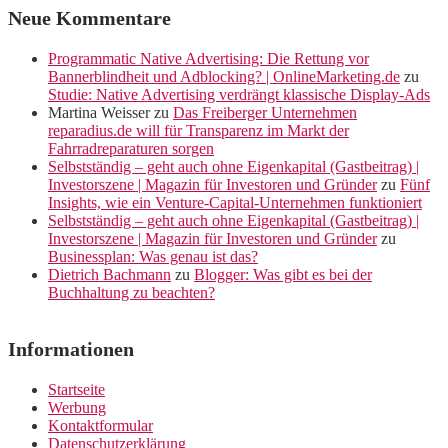
Neue Kommentare
Programmatic Native Advertising: Die Rettung vor
Bannerblindheit und Adblocking? | OnlineMarketing.de
zu
Studie: Native Advertising verdrängt klassische Display-Ads
Martina Weisser
zu
Das Freiberger Unternehmen
reparadius.de will für Transparenz im Markt der
Fahrradreparaturen sorgen
Selbstständig – geht auch ohne Eigenkapital (Gastbeitrag) |
Investorszene | Magazin für Investoren und Gründer
zu
Fünf
Insights, wie ein Venture-Capital-Unternehmen funktioniert
Selbstständig – geht auch ohne Eigenkapital (Gastbeitrag) |
Investorszene | Magazin für Investoren und Gründer
zu
Businessplan: Was genau ist das?
Dietrich Bachmann
zu
Blogger: Was gibt es bei der
Buchhaltung zu beachten?
Informationen
Startseite
Werbung
Kontaktformular
Datenschutzerklärung