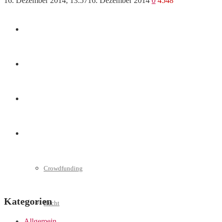
16. Dezember 2014, 13:57
16. Dezember 2014
0
4548
Marketing
Interviews
Videos
Weitere
Crowdfunding
Kategorien
Recht
Allgemein