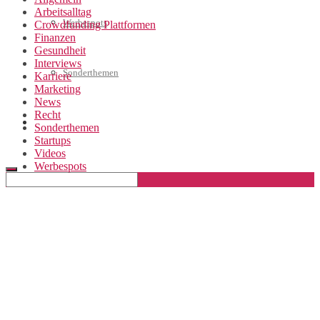
Arbeitsalltag
Werbespots
Crowdfunding Plattformen
Finanzen
Gesundheit
Interviews
Sonderthemen
Karriere
Marketing
News
Recht
Geschäftskonto eröffnen
Sonderthemen
Startups
Videos
Werbespots