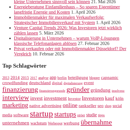
kleine Unternehmen sinnvoll sein können
21. Mai 2026
Energieberatung Einfamilienhaus – So sparen Eigentümer
langfristig Energie und Kosten
1. April 2026
Immobilienmakler für maximalen Verkaufserfolg:
Strategischer Immobilienverkauf mit System
1. April 2026
Venture Capital Trends 2026: Was Investoren jetzt wirklich
zählen lassen
5. März 2026
Digitalisierung in Unternehmen – warum VoIP-Lösungen
klassische Telefonanlagen ablösen
27. Februar 2026
Privat verkaufen oder mit Immobilienmakler Düsseldorf? Der
Vergleich
10. Februar 2026
Top Schlagwörter
app
2014
beteiligung
capnamic
2013
2015
analyse
berlin
blogger
2017
crowdfunding
deutschland
event
digital
digitalisierung
gründer
finanzierung
gründung
finanzierungsrunde
insolvenz
interview
invest
investment
Investoren
kauf
köln
Investor
marketing
online
rankseller
native advertising
seo
social
shop
startup
startups
studie
software
media
ströer
tipps
übernahme
unternehmen
werbung
wachstum
Werbespot