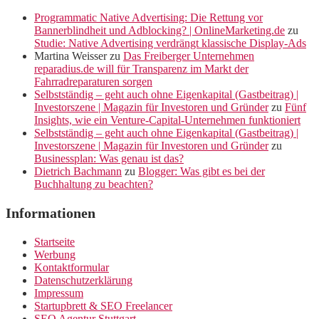
Programmatic Native Advertising: Die Rettung vor
Bannerblindheit und Adblocking? | OnlineMarketing.de
zu
Studie: Native Advertising verdrängt klassische Display-Ads
Martina Weisser
zu
Das Freiberger Unternehmen
reparadius.de will für Transparenz im Markt der
Fahrradreparaturen sorgen
Selbstständig – geht auch ohne Eigenkapital (Gastbeitrag) |
Investorszene | Magazin für Investoren und Gründer
zu
Fünf
Insights, wie ein Venture-Capital-Unternehmen funktioniert
Selbstständig – geht auch ohne Eigenkapital (Gastbeitrag) |
Investorszene | Magazin für Investoren und Gründer
zu
Businessplan: Was genau ist das?
Dietrich Bachmann
zu
Blogger: Was gibt es bei der
Buchhaltung zu beachten?
Informationen
Startseite
Werbung
Kontaktformular
Datenschutzerklärung
Impressum
Startupbrett & SEO Freelancer
SEO Agentur Stuttgart