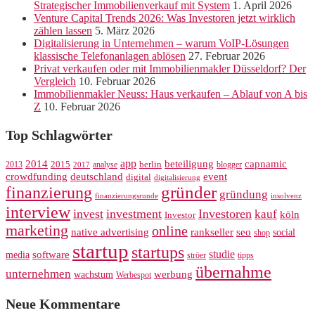
Strategischer Immobilienverkauf mit System
1. April 2026
Venture Capital Trends 2026: Was Investoren jetzt wirklich
zählen lassen
5. März 2026
Digitalisierung in Unternehmen – warum VoIP-Lösungen
klassische Telefonanlagen ablösen
27. Februar 2026
Privat verkaufen oder mit Immobilienmakler Düsseldorf? Der
Vergleich
10. Februar 2026
Immobilienmakler Neuss: Haus verkaufen – Ablauf von A bis
Z
10. Februar 2026
Top Schlagwörter
app
2014
beteiligung
capnamic
2013
2015
analyse
berlin
blogger
2017
crowdfunding
deutschland
event
digital
digitalisierung
gründer
finanzierung
gründung
finanzierungsrunde
insolvenz
interview
invest
investment
Investoren
kauf
köln
Investor
marketing
online
rankseller
native advertising
seo
social
shop
startup
startups
studie
software
media
ströer
tipps
übernahme
unternehmen
werbung
wachstum
Werbespot
Neue Kommentare