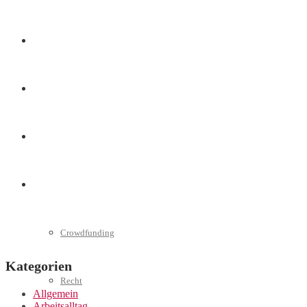
Marketing
Interviews
Videos
Weitere
Crowdfunding
Kategorien
Recht
Allgemein
Arbeitsalltag