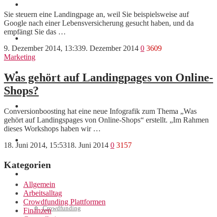
News
Sie steuern eine Landingpage an, weil Sie beispielsweise auf
Google nach einer Lebensversicherung gesucht haben, und da
empfängt Sie das …
Finanzen
9. Dezember 2014, 13:33
9. Dezember 2014
0
3609
Marketing
Marketing
Was gehört auf Landingpages von Online-
Shops?
Interviews
Conversionboosting hat eine neue Infografik zum Thema „Was
gehört auf Landingspages von Online-Shops“ erstellt. „Im Rahmen
dieses Workshops haben wir …
Videos
18. Juni 2014, 15:53
18. Juni 2014
0
3157
Kategorien
Weitere
Allgemein
Arbeitsalltag
Crowdfunding Plattformen
Crowdfunding
Finanzen