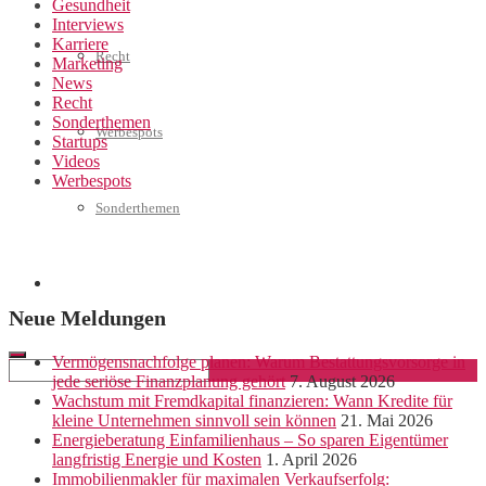
Gesundheit
Interviews
Karriere
Recht
Marketing
News
Recht
Sonderthemen
Werbespots
Startups
Videos
Werbespots
Sonderthemen
Geschäftskonto eröffnen
Neue Meldungen
Vermögensnachfolge planen: Warum Bestattungsvorsorge in
jede seriöse Finanzplanung gehört
7. August 2026
Wachstum mit Fremdkapital finanzieren: Wann Kredite für
kleine Unternehmen sinnvoll sein können
21. Mai 2026
Energieberatung Einfamilienhaus – So sparen Eigentümer
langfristig Energie und Kosten
1. April 2026
Immobilienmakler für maximalen Verkaufserfolg: