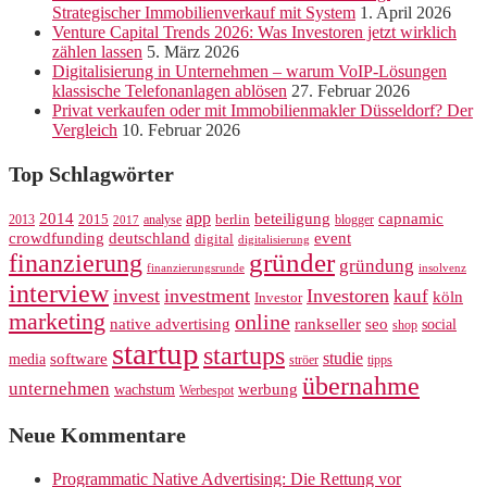
Strategischer Immobilienverkauf mit System
1. April 2026
Venture Capital Trends 2026: Was Investoren jetzt wirklich
zählen lassen
5. März 2026
Digitalisierung in Unternehmen – warum VoIP-Lösungen
klassische Telefonanlagen ablösen
27. Februar 2026
Privat verkaufen oder mit Immobilienmakler Düsseldorf? Der
Vergleich
10. Februar 2026
Top Schlagwörter
app
2014
beteiligung
capnamic
2013
2015
analyse
berlin
blogger
2017
crowdfunding
deutschland
event
digital
digitalisierung
gründer
finanzierung
gründung
finanzierungsrunde
insolvenz
interview
invest
investment
Investoren
kauf
köln
Investor
marketing
online
rankseller
native advertising
seo
social
shop
startup
startups
studie
software
media
ströer
tipps
übernahme
unternehmen
werbung
wachstum
Werbespot
Neue Kommentare
Programmatic Native Advertising: Die Rettung vor