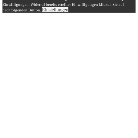
Einwilligungen, Widerruf bereits erteilter Einwilligungen klicken Sie auf
Einstellungen
nachfolgenden Button.