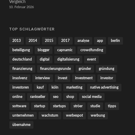
Vergleich
10. Februar 2026
TOP SCHLAGWÖRTER
2013
2014
2015
2017
analyse
app
berlin
beteiligung
blogger
capnamic
crowdfunding
deutschland
digital
digitalisierung
event
finanzierung
finanzierungsrunde
gründer
gründung
insolvenz
interview
invest
investment
investor
investoren
kauf
köln
marketing
native advertising
online
rankseller
seo
shop
social media
software
startup
startups
ströer
studie
tipps
unternehmen
wachstum
werbespot
werbung
übernahme