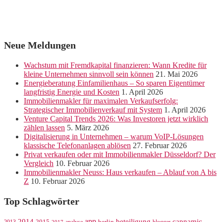
Neue Meldungen
Wachstum mit Fremdkapital finanzieren: Wann Kredite für
kleine Unternehmen sinnvoll sein können
21. Mai 2026
Energieberatung Einfamilienhaus – So sparen Eigentümer
langfristig Energie und Kosten
1. April 2026
Immobilienmakler für maximalen Verkaufserfolg:
Strategischer Immobilienverkauf mit System
1. April 2026
Venture Capital Trends 2026: Was Investoren jetzt wirklich
zählen lassen
5. März 2026
Digitalisierung in Unternehmen – warum VoIP-Lösungen
klassische Telefonanlagen ablösen
27. Februar 2026
Privat verkaufen oder mit Immobilienmakler Düsseldorf? Der
Vergleich
10. Februar 2026
Immobilienmakler Neuss: Haus verkaufen – Ablauf von A bis
Z
10. Februar 2026
Top Schlagwörter
app
2014
beteiligung
capnamic