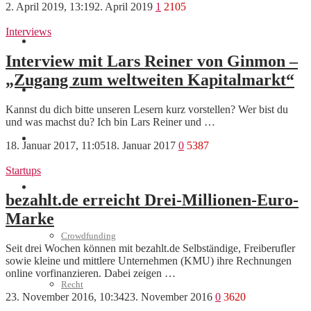
2. April 2019, 13:19
2. April 2019
1
2105
Interviews
Marketing
Interview mit Lars Reiner von Ginmon –
„Zugang zum weltweiten Kapitalmarkt“
Interviews
Kannst du dich bitte unseren Lesern kurz vorstellen? Wer bist du
und was machst du? Ich bin Lars Reiner und …
Videos
18. Januar 2017, 11:05
18. Januar 2017
0
5387
Startups
Weitere
bezahlt.de erreicht Drei-Millionen-Euro-
Marke
Crowdfunding
Seit drei Wochen können mit bezahlt.de Selbständige, Freiberufler
sowie kleine und mittlere Unternehmen (KMU) ihre Rechnungen
online vorfinanzieren. Dabei zeigen …
Recht
23. November 2016, 10:34
23. November 2016
0
3620