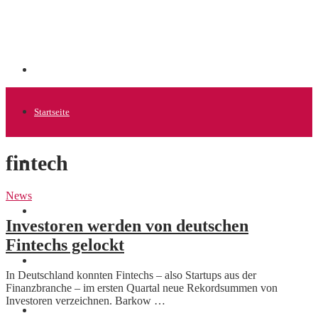
Startseite
fintech
Allgemein
News
Startups
Investoren werden von deutschen
Fintechs gelockt
News
In Deutschland konnten Fintechs – also Startups aus der
Finanzbranche – im ersten Quartal neue Rekordsummen von
Investoren verzeichnen. Barkow …
Finanzen