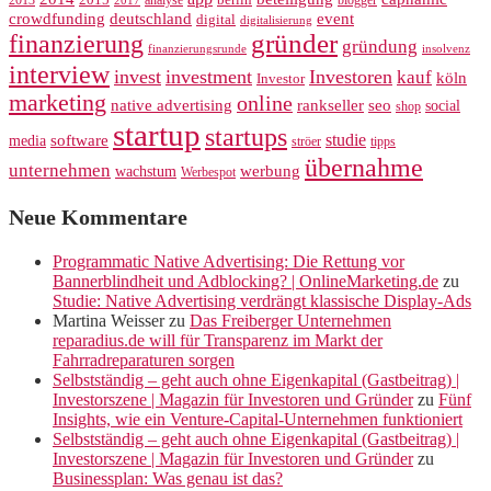
2013
2015
analyse
berlin
blogger
2017
crowdfunding
deutschland
event
digital
digitalisierung
gründer
finanzierung
gründung
finanzierungsrunde
insolvenz
interview
invest
investment
Investoren
kauf
köln
Investor
marketing
online
rankseller
native advertising
seo
social
shop
startup
startups
studie
software
media
ströer
tipps
übernahme
unternehmen
werbung
wachstum
Werbespot
Neue Kommentare
Programmatic Native Advertising: Die Rettung vor
Bannerblindheit und Adblocking? | OnlineMarketing.de
zu
Studie: Native Advertising verdrängt klassische Display-Ads
Martina Weisser
zu
Das Freiberger Unternehmen
reparadius.de will für Transparenz im Markt der
Fahrradreparaturen sorgen
Selbstständig – geht auch ohne Eigenkapital (Gastbeitrag) |
Investorszene | Magazin für Investoren und Gründer
zu
Fünf
Insights, wie ein Venture-Capital-Unternehmen funktioniert
Selbstständig – geht auch ohne Eigenkapital (Gastbeitrag) |
Investorszene | Magazin für Investoren und Gründer
zu
Businessplan: Was genau ist das?