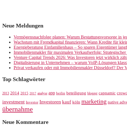
Neue Meldungen
Vermögensnachfolge planen: Warum Bestattungsvorsorge in jed
Wachstum mit Fremdkapital finanzieren: Wann Kredite für kle
Energieberatung Einfamilienhaus – So sparen Eigentümer langf
Immobilienmakler für maximalen Verkaufserfolg: Strategische
Venture Capital Trends 2026: Was Investoren jetzt wirklich zäh
Digitalisierung in Unternehmen – warum VoIP-Lösungen klassi
Privat verkaufen oder mit Immobilienmakler Düsseldorf? Der V
Top Schlagwörter
app
crow
2014
beteiligung
capnamic
2013
2015
analyse
berlin
blogger
2017
marketing
investment
Investoren
kauf
köln
native adve
Investor
übernahme
Neue Kommentare