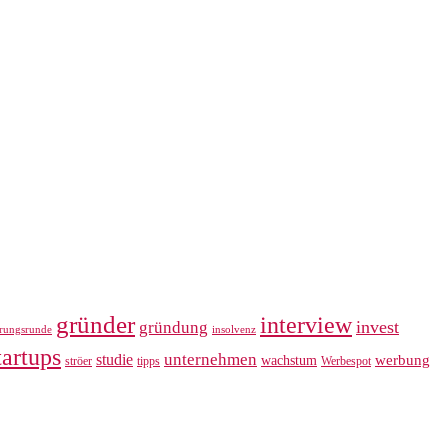
gründer
interview
invest
gründung
erungsrunde
insolvenz
tartups
unternehmen
studie
werbung
wachstum
ströer
tipps
Werbespot