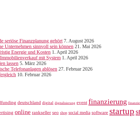
e seriöse Finanzplanung gehört
7. August 2026
ine Unternehmen sinnvoll sein können
21. Mai 2026
ristig Energie und Kosten
1. April 2026
r Immobilienverkauf mit System
1. April 2026
len lassen
5. März 2026
sche Telefonanlagen ablösen
27. Februar 2026
ergleich
10. Februar 2026
finanzierung
dfunding
deutschland
event
digital
digitalisierung
finanzi
startup
s
online
rankseller
rtising
seo
software
social media
shop