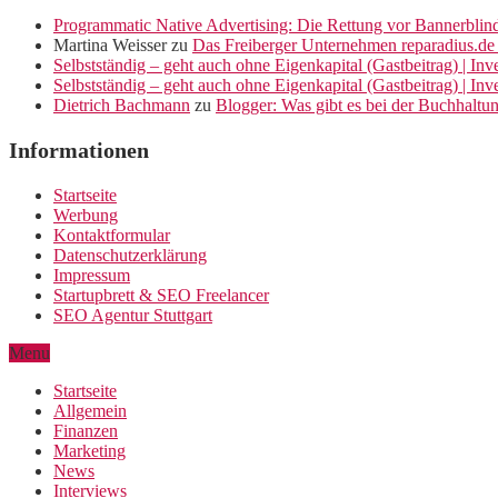
Programmatic Native Advertising: Die Rettung vor Bannerblin
Martina Weisser
zu
Das Freiberger Unternehmen reparadius.de 
Selbstständig – geht auch ohne Eigenkapital (Gastbeitrag) | In
Selbstständig – geht auch ohne Eigenkapital (Gastbeitrag) | In
Dietrich Bachmann
zu
Blogger: Was gibt es bei der Buchhaltu
Informationen
Startseite
Werbung
Kontaktformular
Datenschutzerklärung
Impressum
Startupbrett & SEO Freelancer
SEO Agentur Stuttgart
Menu
Startseite
Allgemein
Finanzen
Marketing
News
Interviews