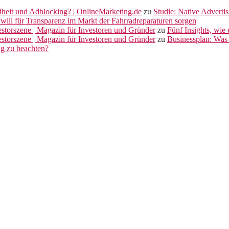
dheit und Adblocking? | OnlineMarketing.de
zu
Studie: Native Adverti
will für Transparenz im Markt der Fahrradreparaturen sorgen
vestorszene | Magazin für Investoren und Gründer
zu
Fünf Insights, wie
vestorszene | Magazin für Investoren und Gründer
zu
Businessplan: Was 
ng zu beachten?