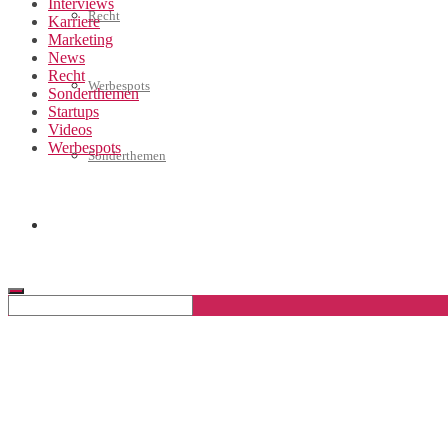
Interviews
Recht
Karriere
Marketing
News
Recht
Werbespots
Sonderthemen
Startups
Videos
Werbespots
Sonderthemen
Geschäftskonto eröffnen