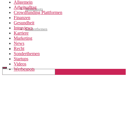
Allgemein
Arbeitsalltag
Werbespots
Crowdfunding Plattformen
Finanzen
Gesundheit
Interviews
Sonderthemen
Karriere
Marketing
News
Recht
Geschäftskonto eröffnen
Sonderthemen
Startups
Videos
Werbespots