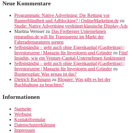
Neue Kommentare
Programmatic Native Advertising: Die Rettung vor
Bannerblindheit und Adblocking? | OnlineMarketing.de
zu
Studie: Native Advertising verdrängt klassische Display-Ads
Martina Weisser
zu
Das Freiberger Unternehmen
reparadius.de will für Transparenz im Markt der
Fahrradreparaturen sorgen
Selbstständig – geht auch ohne Eigenkapital (Gastbeitrag) |
Investorszene | Magazin für Investoren und Gründer
zu
Fünf
Insights, wie ein Venture-Capital-Unternehmen funktioniert
Selbstständig – geht auch ohne Eigenkapital (Gastbeitrag) |
Investorszene | Magazin für Investoren und Gründer
zu
Businessplan: Was genau ist das?
Dietrich Bachmann
zu
Blogger: Was gibt es bei der
Buchhaltung zu beachten?
Informationen
Startseite
Werbung
Kontaktformular
Datenschutzerklärung
Impressum