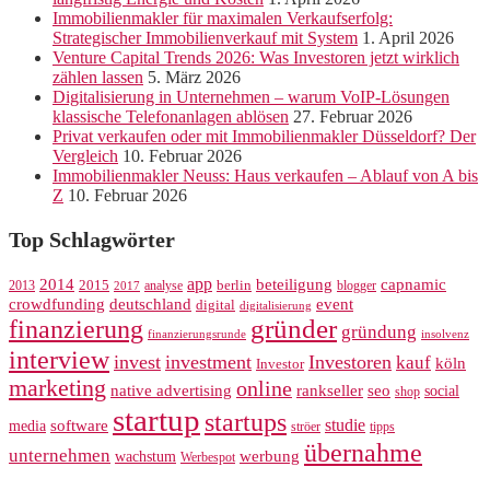
Immobilienmakler für maximalen Verkaufserfolg:
Strategischer Immobilienverkauf mit System
1. April 2026
Venture Capital Trends 2026: Was Investoren jetzt wirklich
zählen lassen
5. März 2026
Digitalisierung in Unternehmen – warum VoIP-Lösungen
klassische Telefonanlagen ablösen
27. Februar 2026
Privat verkaufen oder mit Immobilienmakler Düsseldorf? Der
Vergleich
10. Februar 2026
Immobilienmakler Neuss: Haus verkaufen – Ablauf von A bis
Z
10. Februar 2026
Top Schlagwörter
app
2014
beteiligung
capnamic
2013
2015
analyse
berlin
blogger
2017
crowdfunding
deutschland
event
digital
digitalisierung
gründer
finanzierung
gründung
finanzierungsrunde
insolvenz
interview
invest
investment
Investoren
kauf
köln
Investor
marketing
online
rankseller
native advertising
seo
social
shop
startup
startups
studie
software
media
ströer
tipps
übernahme
unternehmen
werbung
wachstum
Werbespot