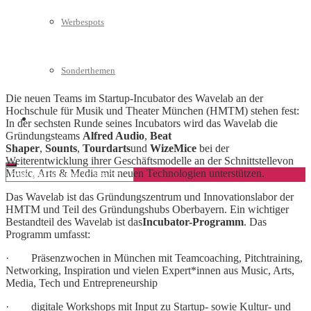
Werbespots
Sonderthemen
Die neuen Teams im Startup-Incubator des Wavelab an der
Hochschule für Musik und Theater München (HMTM) stehen fest:
Geschäftskonto eröffnen
In der sechsten Runde seines Incubators wird das Wavelab die
Gründungsteams
Alfred Audio
,
Beat
Shaper
,
Sounts
,
Tourdarts
und
WizeMice
bei der
Weiterentwicklung ihrer Geschäftsmodelle an der Schnittstellevon
Music, Arts & Media mit neuen Technologien unterstützen.
Das Wavelab ist das Gründungszentrum und Innovationslabor der
HMTM und Teil des Gründungshubs Oberbayern. Ein wichtiger
Bestandteil des Wavelab ist das
Incubator-Programm
. Das
Programm umfasst:
· Präsenzwochen in München mit Teamcoaching, Pitchtraining,
Networking, Inspiration und vielen Expert*innen aus Music, Arts,
Media, Tech und Entrepreneurship
· digitale Workshops mit Input zu Startup- sowie Kultur- und