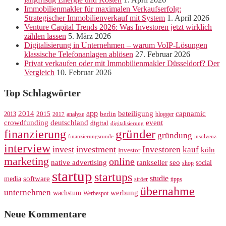
Immobilienmakler für maximalen Verkaufserfolg:
Strategischer Immobilienverkauf mit System
1. April 2026
Venture Capital Trends 2026: Was Investoren jetzt wirklich
zählen lassen
5. März 2026
Digitalisierung in Unternehmen – warum VoIP-Lösungen
klassische Telefonanlagen ablösen
27. Februar 2026
Privat verkaufen oder mit Immobilienmakler Düsseldorf? Der
Vergleich
10. Februar 2026
Top Schlagwörter
app
2014
beteiligung
capnamic
2013
2015
analyse
berlin
blogger
2017
crowdfunding
deutschland
event
digital
digitalisierung
gründer
finanzierung
gründung
finanzierungsrunde
insolvenz
interview
invest
investment
Investoren
kauf
köln
Investor
marketing
online
rankseller
native advertising
seo
social
shop
startup
startups
studie
software
media
ströer
tipps
übernahme
unternehmen
werbung
wachstum
Werbespot
Neue Kommentare