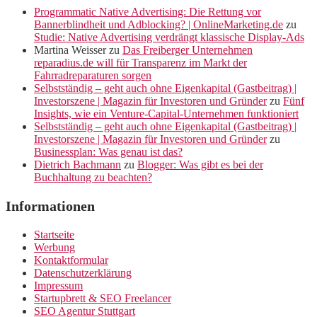
Programmatic Native Advertising: Die Rettung vor
Bannerblindheit und Adblocking? | OnlineMarketing.de
zu
Studie: Native Advertising verdrängt klassische Display-Ads
Martina Weisser
zu
Das Freiberger Unternehmen
reparadius.de will für Transparenz im Markt der
Fahrradreparaturen sorgen
Selbstständig – geht auch ohne Eigenkapital (Gastbeitrag) |
Investorszene | Magazin für Investoren und Gründer
zu
Fünf
Insights, wie ein Venture-Capital-Unternehmen funktioniert
Selbstständig – geht auch ohne Eigenkapital (Gastbeitrag) |
Investorszene | Magazin für Investoren und Gründer
zu
Businessplan: Was genau ist das?
Dietrich Bachmann
zu
Blogger: Was gibt es bei der
Buchhaltung zu beachten?
Informationen
Startseite
Werbung
Kontaktformular
Datenschutzerklärung
Impressum
Startupbrett & SEO Freelancer
SEO Agentur Stuttgart