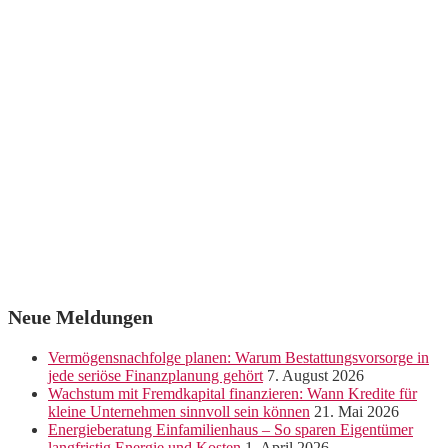
Neue Meldungen
Vermögensnachfolge planen: Warum Bestattungsvorsorge in
jede seriöse Finanzplanung gehört
7. August 2026
Wachstum mit Fremdkapital finanzieren: Wann Kredite für
kleine Unternehmen sinnvoll sein können
21. Mai 2026
Energieberatung Einfamilienhaus – So sparen Eigentümer
langfristig Energie und Kosten
1. April 2026