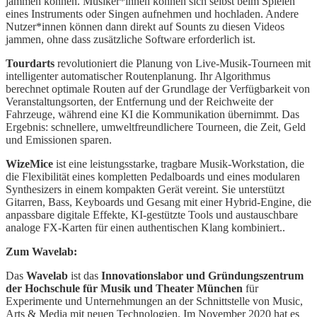
jammen können. Musiker*innen können sich selbst beim Spielen
eines Instruments oder Singen aufnehmen und hochladen. Andere
Nutzer*innen können dann direkt auf Sounts zu diesen Videos
jammen, ohne dass zusätzliche Software erforderlich ist.
Tourdarts
revolutioniert die Planung von Live-Musik-Tourneen mit
intelligenter automatischer Routenplanung. Ihr Algorithmus
berechnet optimale Routen auf der Grundlage der Verfügbarkeit von
Veranstaltungsorten, der Entfernung und der Reichweite der
Fahrzeuge, während eine KI die Kommunikation übernimmt. Das
Ergebnis: schnellere, umweltfreundlichere Tourneen, die Zeit, Geld
und Emissionen sparen.
WizeMice
ist eine leistungsstarke, tragbare Musik-Workstation, die
die Flexibilität eines kompletten Pedalboards und eines modularen
Synthesizers in einem kompakten Gerät vereint. Sie unterstützt
Gitarren, Bass, Keyboards und Gesang mit einer Hybrid-Engine, die
anpassbare digitale Effekte, KI-gestützte Tools und austauschbare
analoge FX-Karten für einen authentischen Klang kombiniert..
Zum Wavelab:
Das
Wavelab
ist das
Innovationslabor und Gründungszentrum
der Hochschule für Musik und Theater München
für
Experimente und Unternehmungen an der Schnittstelle von Music,
Arts & Media mit neuen Technologien. Im November 2020 hat es