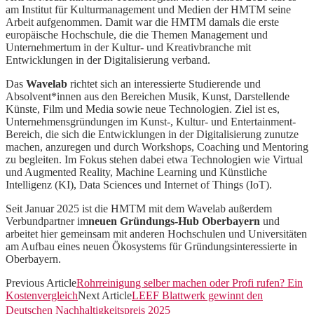
am Institut für Kulturmanagement und Medien der HMTM seine
Arbeit aufgenommen. Damit war die HMTM damals die erste
europäische Hochschule, die die Themen Management und
Unternehmertum in der Kultur- und Kreativbranche mit
Entwicklungen in der Digitalisierung verband.
Das
Wavelab
richtet sich an interessierte Studierende und
Absolvent*innen aus den Bereichen Musik, Kunst, Darstellende
Künste, Film und Media sowie neue Technologien. Ziel ist es,
Unternehmensgründungen im Kunst-, Kultur- und Entertainment-
Bereich, die sich die Entwicklungen in der Digitalisierung zunutze
machen, anzuregen und durch Workshops, Coaching und Mentoring
zu begleiten. Im Fokus stehen dabei etwa Technologien wie Virtual
und Augmented Reality, Machine Learning und Künstliche
Intelligenz (KI), Data Sciences und Internet of Things (IoT).
Seit Januar 2025 ist die HMTM mit dem Wavelab außerdem
Verbundpartner im
neuen Gründungs-Hub Oberbayern
und
arbeitet hier gemeinsam mit anderen Hochschulen und Universitäten
am Aufbau eines neuen Ökosystems für Gründungsinteressierte in
Oberbayern.
Previous Article
Rohrreinigung selber machen oder Profi rufen? Ein
Kostenvergleich
Next Article
LEEF Blattwerk gewinnt den
Deutschen Nachhaltigkeitspreis 2025