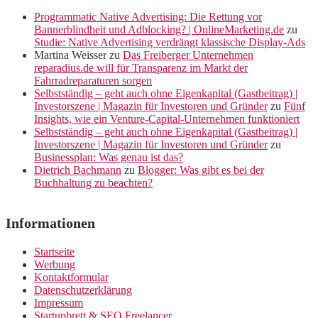
Programmatic Native Advertising: Die Rettung vor
Bannerblindheit und Adblocking? | OnlineMarketing.de
zu
Studie: Native Advertising verdrängt klassische Display-Ads
Martina Weisser
zu
Das Freiberger Unternehmen
reparadius.de will für Transparenz im Markt der
Fahrradreparaturen sorgen
Selbstständig – geht auch ohne Eigenkapital (Gastbeitrag) |
Investorszene | Magazin für Investoren und Gründer
zu
Fünf
Insights, wie ein Venture-Capital-Unternehmen funktioniert
Selbstständig – geht auch ohne Eigenkapital (Gastbeitrag) |
Investorszene | Magazin für Investoren und Gründer
zu
Businessplan: Was genau ist das?
Dietrich Bachmann
zu
Blogger: Was gibt es bei der
Buchhaltung zu beachten?
Informationen
Startseite
Werbung
Kontaktformular
Datenschutzerklärung
Impressum
Startupbrett & SEO Freelancer