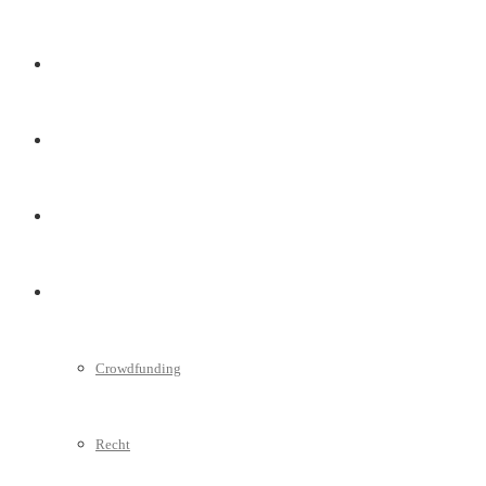
Marketing
Interviews
Videos
Weitere
Crowdfunding
Recht