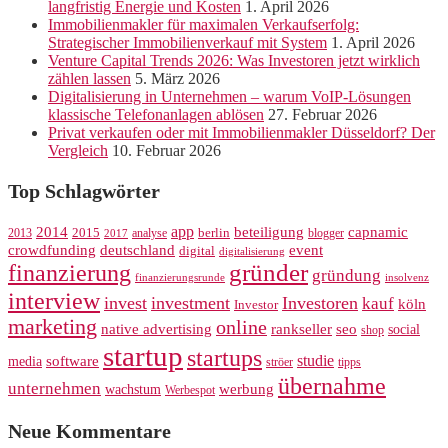
langfristig Energie und Kosten
1. April 2026
Immobilienmakler für maximalen Verkaufserfolg:
Strategischer Immobilienverkauf mit System
1. April 2026
Venture Capital Trends 2026: Was Investoren jetzt wirklich
zählen lassen
5. März 2026
Digitalisierung in Unternehmen – warum VoIP-Lösungen
klassische Telefonanlagen ablösen
27. Februar 2026
Privat verkaufen oder mit Immobilienmakler Düsseldorf? Der
Vergleich
10. Februar 2026
Top Schlagwörter
app
2014
beteiligung
capnamic
2013
2015
analyse
berlin
blogger
2017
crowdfunding
deutschland
event
digital
digitalisierung
gründer
finanzierung
gründung
finanzierungsrunde
insolvenz
interview
invest
investment
Investoren
kauf
köln
Investor
marketing
online
rankseller
native advertising
seo
social
shop
startup
startups
studie
software
media
ströer
tipps
übernahme
unternehmen
werbung
wachstum
Werbespot
Neue Kommentare