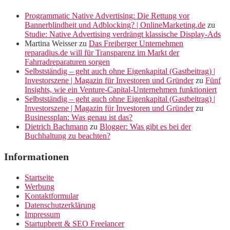
Programmatic Native Advertising: Die Rettung vor
Bannerblindheit und Adblocking? | OnlineMarketing.de
zu
Studie: Native Advertising verdrängt klassische Display-Ads
Martina Weisser
zu
Das Freiberger Unternehmen
reparadius.de will für Transparenz im Markt der
Fahrradreparaturen sorgen
Selbstständig – geht auch ohne Eigenkapital (Gastbeitrag) |
Investorszene | Magazin für Investoren und Gründer
zu
Fünf
Insights, wie ein Venture-Capital-Unternehmen funktioniert
Selbstständig – geht auch ohne Eigenkapital (Gastbeitrag) |
Investorszene | Magazin für Investoren und Gründer
zu
Businessplan: Was genau ist das?
Dietrich Bachmann
zu
Blogger: Was gibt es bei der
Buchhaltung zu beachten?
Informationen
Startseite
Werbung
Kontaktformular
Datenschutzerklärung
Impressum
Startupbrett & SEO Freelancer