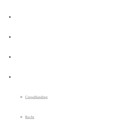
Marketing
Interviews
Videos
Weitere
Crowdfunding
Recht