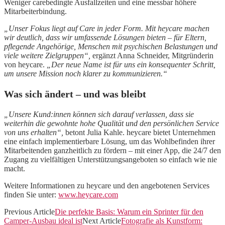
Weniger carebedingte Ausfallzeiten und eine messbar höhere
Mitarbeiterbindung.
„Unser Fokus liegt auf Care in jeder Form. Mit heycare machen
wir deutlich, dass wir umfassende Lösungen bieten – für Eltern,
pflegende Angehörige, Menschen mit psychischen Belastungen und
viele weitere Zielgruppen“,
ergänzt Anna Schneider, Mitgründerin
von heycare.
„Der neue Name ist für uns ein konsequenter Schritt,
um unsere Mission noch klarer zu kommunizieren.“
Was sich ändert – und was bleibt
„Unsere Kund:innen können sich darauf verlassen, dass sie
weiterhin die gewohnte hohe Qualität und den persönlichen Service
von uns erhalten“,
betont Julia Kahle. heycare bietet Unternehmen
eine einfach implementierbare Lösung, um das Wohlbefinden ihrer
Mitarbeitenden ganzheitlich zu fördern – mit einer App, die 24/7 den
Zugang zu vielfältigen Unterstützungsangeboten so einfach wie nie
macht.
Weitere Informationen zu heycare und den angebotenen Services
finden Sie unter:
www.heycare.com
Previous Article
Die perfekte Basis: Warum ein Sprinter für den
Camper-Ausbau ideal ist
Next Article
Fotografie als Kunstform: