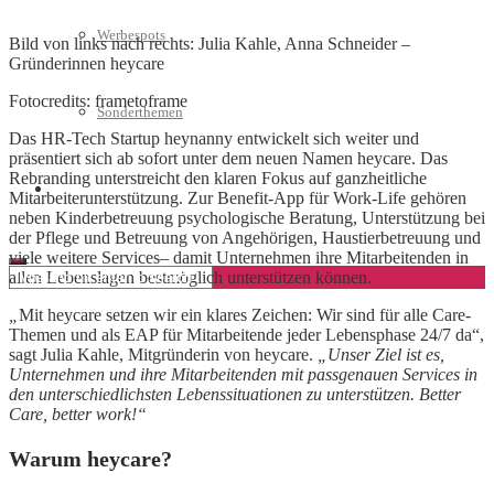
Werbespots
Bild von links nach rechts: Julia Kahle, Anna Schneider –
Gründerinnen heycare
Fotocredits: frametoframe
Sonderthemen
Das HR-Tech Startup heynanny entwickelt sich weiter und
präsentiert sich ab sofort unter dem neuen Namen heycare. Das
Rebranding unterstreicht den klaren Fokus auf ganzheitliche
Geschäftskonto eröffnen
Mitarbeiterunterstützung. Zur Benefit-App für Work-Life gehören
neben Kinderbetreuung psychologische Beratung, Unterstützung bei
der Pflege und Betreuung von Angehörigen, Haustierbetreuung und
viele weitere Services– damit Unternehmen ihre Mitarbeitenden in
allen Lebenslagen bestmöglich unterstützen können.
„
Mit heycare setzen wir ein klares Zeichen: Wir sind für alle Care-
Themen und als EAP für Mitarbeitende jeder Lebensphase 24/7 da“,
sagt Julia Kahle, Mitgründerin von heycare.
„Unser Ziel ist es,
Unternehmen und ihre Mitarbeitenden mit passgenauen Services in
den unterschiedlichsten Lebenssituationen zu unterstützen. Better
Care, better work!“
Warum heycare?