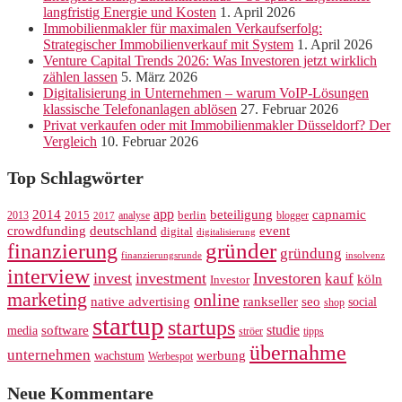
langfristig Energie und Kosten
1. April 2026
Immobilienmakler für maximalen Verkaufserfolg:
Strategischer Immobilienverkauf mit System
1. April 2026
Venture Capital Trends 2026: Was Investoren jetzt wirklich
zählen lassen
5. März 2026
Digitalisierung in Unternehmen – warum VoIP-Lösungen
klassische Telefonanlagen ablösen
27. Februar 2026
Privat verkaufen oder mit Immobilienmakler Düsseldorf? Der
Vergleich
10. Februar 2026
Top Schlagwörter
app
2014
beteiligung
capnamic
2013
2015
analyse
berlin
blogger
2017
crowdfunding
deutschland
event
digital
digitalisierung
gründer
finanzierung
gründung
finanzierungsrunde
insolvenz
interview
invest
investment
Investoren
kauf
köln
Investor
marketing
online
rankseller
native advertising
seo
social
shop
startup
startups
studie
software
media
ströer
tipps
übernahme
unternehmen
werbung
wachstum
Werbespot
Neue Kommentare