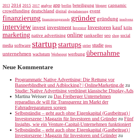
app
2014
beteiligung
capnamic
2013
2015
analyse
berlin
blogger
2017
crowdfunding
deutschland
event
digital
digitalisierung
gründer
finanzierung
gründung
finanzierungsrunde
insolvenz
interview
invest
investment
Investoren
kauf
köln
Investor
marketing
online
rankseller
native advertising
seo
social
shop
startup
startups
studie
software
media
ströer
tipps
übernahme
unternehmen
werbung
wachstum
Werbespot
Neue Kommentare
Programmatic Native Advertising: Die Rettung vor
Bannerblindheit und Adblocking? | OnlineMarketing.de
zu
Studie: Native Advertising verdrängt klassische Display-Ads
Martina Weisser
zu
Das Freiberger Unternehmen
reparadius.de will für Transparenz im Markt der
Fahrradreparaturen sorgen
Selbstständig – geht auch ohne Eigenkapital (Gastbeitrag) |
Investorszene | Magazin für Investoren und Gründer
zu
Fünf
Insights, wie ein Venture-Capital-Unternehmen funktioniert
Selbstständig – geht auch ohne Eigenkapital (Gastbeitrag) |
Investorszene | Magazin für Investoren und Gründer
zu