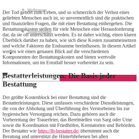
Werbespots
Der Tod gehört zum Leben, und so schmerzlich der Verlust eines
geliebten Menschen auch ist, so unvermeidlich sind die praktischen
und finanziellen Fragen, die mit einer Bestattung einhergehen. Die
Bestattungskosten stellen für viele Menschen eine Herausforderung
Sonderthemen
dar, da sie oft unterschätzt werden. Es ist daher wichtig, einen klaren
Überblick darüber zu haben, wie sich diese Kosten zusammensetzen
und welche Faktoren die Endsumme beeinflussen. In diesem Artikel
werfen wir einen genauen Blick auf die verschiedenen
Geschäftskonto eröffnen
Komponenten der Bestattungskosten und bieten wertvolle
Informationen, um im Ernstfall besser vorbereitet zu sein.
Bestatterleistungen: Die Basis jeder
Bestattung
Der größte Kostenblock bei einer Bestattung sind die
Bestatterleistungen. Diese umfassen verschiedene Dienstleistungen,
die von der Abholung und Überführung des Verstorbenen bis zur
hygienischen Versorgung reichen. Dazu gehören auch die
Vorbereitung der Trauerfeier, das Bereitstellen von Sarg oder Urne
sowie die Koordination mit Friedhöfen, Krematorien und Behörden.
Der Bestatter wie
https://lb-bestatter.de/
übernimmt auch die
Beratung und unterstützt die Hinterbliebenen bei allen