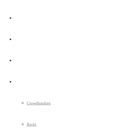
Marketing
Interviews
Videos
Weitere
Crowdfunding
Recht