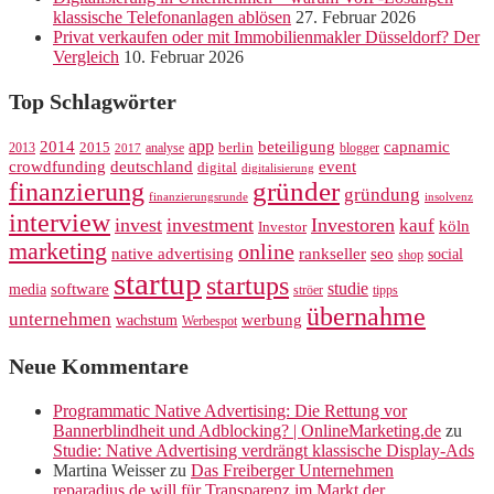
klassische Telefonanlagen ablösen
27. Februar 2026
Privat verkaufen oder mit Immobilienmakler Düsseldorf? Der
Vergleich
10. Februar 2026
Top Schlagwörter
app
2014
beteiligung
capnamic
2013
2015
analyse
berlin
blogger
2017
crowdfunding
deutschland
event
digital
digitalisierung
gründer
finanzierung
gründung
finanzierungsrunde
insolvenz
interview
invest
investment
Investoren
kauf
köln
Investor
marketing
online
rankseller
native advertising
seo
social
shop
startup
startups
studie
software
media
ströer
tipps
übernahme
unternehmen
werbung
wachstum
Werbespot
Neue Kommentare
Programmatic Native Advertising: Die Rettung vor
Bannerblindheit und Adblocking? | OnlineMarketing.de
zu
Studie: Native Advertising verdrängt klassische Display-Ads
Martina Weisser
zu
Das Freiberger Unternehmen
reparadius.de will für Transparenz im Markt der