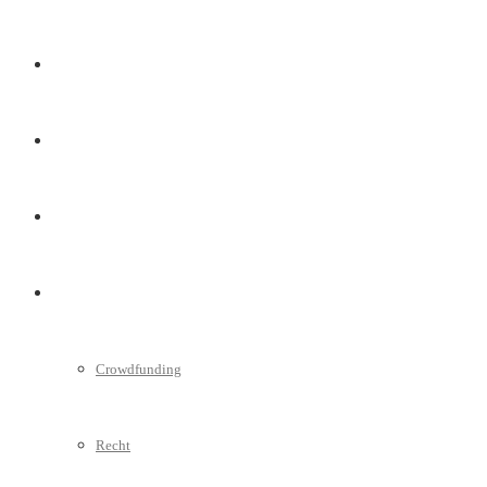
Marketing
Interviews
Videos
Weitere
Crowdfunding
Recht