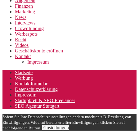
Allgemein
Finanzen
Marketing
News
Interviews
Crowdfunding
Werbespots
Recht
Videos
Geschäftskonto eröffnen
Kontakt
Impressum
Startseite
Werbung
Kontaktformular
Datenschutzerklärung
Impressum
Startupbrett & SEO Freelancer
SEO Agentur Stuttgart
Sofern Sie Ihre Datenschutzeinstellungen ändern möchten z.B. Erteilung von
Einwilligungen, Widerruf bereits erteilter Einwilligungen klicken Sie auf
Einstellungen
nachfolgenden Button.