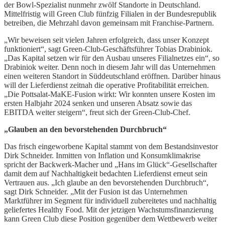
der Bowl-Spezialist nunmehr zwölf Standorte in Deutschland.
Mittelfristig will Green Club fünfzig Filialen in der Bundesrepublik
betreiben, die Mehrzahl davon gemeinsam mit Franchise-Partnern.
„Wir beweisen seit vielen Jahren erfolgreich, dass unser Konzept
funktioniert“, sagt Green-Club-Geschäftsführer Tobias Drabiniok.
„Das Kapital setzen wir für den Ausbau unseres Filialnetzes ein“, so
Drabiniok weiter. Denn noch in diesem Jahr will das Unternehmen
einen weiteren Standort in Süddeutschland eröffnen. Darüber hinaus
will der Lieferdienst zeitnah die operative Profitabilität erreichen.
„Die Pottsalat-MaKE-Fusion wirkt: Wir konnten unsere Kosten im
ersten Halbjahr 2024 senken und unseren Absatz sowie das
EBITDA weiter steigern“, freut sich der Green-Club-Chef.
„
Glauben an den bevorstehenden Durchbruch“
Das frisch eingeworbene Kapital stammt von dem Bestandsinvestor
Dirk Schneider. Inmitten von Inflation und Konsumklimakrise
spricht der Backwerk-Macher und „Hans im Glück“-Gesellschafter
damit dem auf Nachhaltigkeit bedachten Lieferdienst erneut sein
Vertrauen aus. „Ich glaube an den bevorstehenden Durchbruch“,
sagt Dirk Schneider. „Mit der Fusion ist das Unternehmen
Marktführer im Segment für individuell zubereitetes und nachhaltig
geliefertes Healthy Food. Mit der jetzigen Wachstumsfinanzierung
kann Green Club diese Position gegenüber dem Wettbewerb weiter