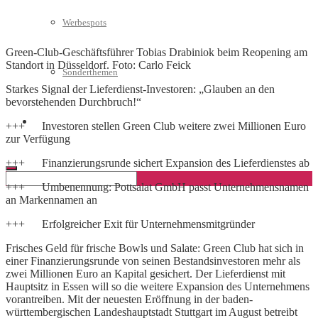
Werbespots
Green-Club-Geschäftsführer Tobias Drabiniok beim Reopening am
Standort in Düsseldorf. Foto: Carlo Feick
Sonderthemen
Starkes Signal der Lieferdienst-Investoren: „Glauben an den
bevorstehenden Durchbruch!“
Geschäftskonto eröffnen
+++ Investoren stellen Green Club weitere zwei Millionen Euro
zur Verfügung
+++ Finanzierungsrunde sichert Expansion des Lieferdienstes ab
+++ Umbenennung: Pottsalat GmbH passt Unternehmensnamen
an Markennamen an
+++ Erfolgreicher Exit für Unternehmensmitgründer
Frisches Geld für frische Bowls und Salate: Green Club hat sich in
einer Finanzierungsrunde von seinen Bestandsinvestoren mehr als
zwei Millionen Euro an Kapital gesichert. Der Lieferdienst mit
Hauptsitz in Essen will so die weitere Expansion des Unternehmens
vorantreiben. Mit der neuesten Eröffnung in der baden-
württembergischen Landeshauptstadt Stuttgart im August betreibt