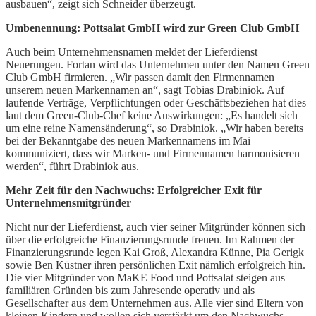
ausbauen“, zeigt sich Schneider überzeugt.
Umbenennung: Pottsalat GmbH wird zur Green Club GmbH
Auch beim Unternehmensnamen meldet der Lieferdienst
Neuerungen. Fortan wird das Unternehmen unter den Namen Green
Club GmbH firmieren. „Wir passen damit den Firmennamen
unserem neuen Markennamen an“, sagt Tobias Drabiniok. Auf
laufende Verträge, Verpflichtungen oder Geschäftsbeziehen hat dies
laut dem Green-Club-Chef keine Auswirkungen: „Es handelt sich
um eine reine Namensänderung“, so Drabiniok. „Wir haben bereits
bei der Bekanntgabe des neuen Markennamens im Mai
kommuniziert, dass wir Marken- und Firmennamen harmonisieren
werden“, führt Drabiniok aus.
Mehr Zeit für den Nachwuchs: Erfolgreicher Exit für
Unternehmensmitgründer
Nicht nur der Lieferdienst, auch vier seiner Mitgründer können sich
über die erfolgreiche Finanzierungsrunde freuen. Im Rahmen der
Finanzierungsrunde legen Kai Groß, Alexandra Künne, Pia Gerigk
sowie Ben Küstner ihren persönlichen Exit nämlich erfolgreich hin.
Die vier Mitgründer von MaKE Food und Pottsalat steigen aus
familiären Gründen bis zum Jahresende operativ und als
Gesellschafter aus dem Unternehmen aus. Alle vier sind Eltern von
kleinen Kindern und wollen sich verstärkt um den Nachwuchs