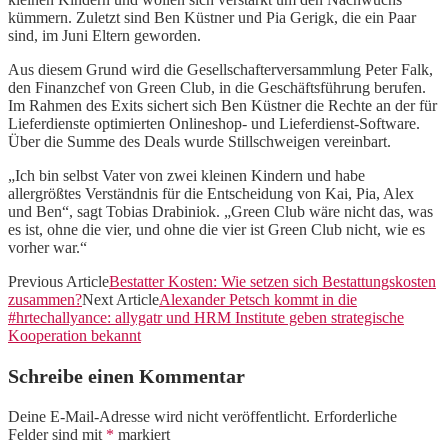
kümmern. Zuletzt sind Ben Küstner und Pia Gerigk, die ein Paar
sind, im Juni Eltern geworden.
Aus diesem Grund wird die Gesellschafterversammlung Peter Falk,
den Finanzchef von Green Club, in die Geschäftsführung berufen.
Im Rahmen des Exits sichert sich Ben Küstner die Rechte an der für
Lieferdienste optimierten Onlineshop- und Lieferdienst-Software.
Über die Summe des Deals wurde Stillschweigen vereinbart.
„Ich bin selbst Vater von zwei kleinen Kindern und habe
allergrößtes Verständnis für die Entscheidung von Kai, Pia, Alex
und Ben“, sagt Tobias Drabiniok. „Green Club wäre nicht das, was
es ist, ohne die vier, und ohne die vier ist Green Club nicht, wie es
vorher war.“
Previous Article
Bestatter Kosten: Wie setzen sich Bestattungskosten
zusammen?
Next Article
Alexander Petsch kommt in die
#hrtechallyance: allygatr und HRM Institute geben strategische
Kooperation bekannt
Schreibe einen Kommentar
Deine E-Mail-Adresse wird nicht veröffentlicht.
Erforderliche
Felder sind mit
*
markiert