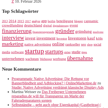
Z
10. Februar 2026
Top Schlagwörter
app
2014
beteiligung
capnamic
2013
2015
analyse
berlin
blogger
2017
crowdfunding
deutschland
event
digital
digitalisierung
gründer
finanzierung
gründung
finanzierungsrunde
insolvenz
interview
invest
investment
Investoren
kauf
köln
Investor
marketing
online
rankseller
native advertising
seo
social
shop
startup
startups
studie
software
media
ströer
tipps
übernahme
unternehmen
werbung
wachstum
Werbespot
Neue Kommentare
Programmatic Native Advertising: Die Rettung vor
Bannerblindheit und Adblocking? | OnlineMarketing.de
zu
Studie: Native Advertising verdrängt klassische Display-Ads
Martina Weisser
zu
Das Freiberger Unternehmen
reparadius.de will für Transparenz im Markt der
Fahrradreparaturen sorgen
Selbstständig – geht auch ohne Eigenkapital (Gastbeitrag) |