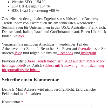
Website SEO +154 %
UI-/ UX-Design +154 %
B2B-Lead-Generierung +90 %
Zusätzlich zu den globalen Ergebnissen schlüsselt der Business
Trends Index von Fiverr auch die am schnellsten wachsenden
Suchanfragen für Unternehmen in den USA, Australien, Frankreich,
Deutschland, Italien, Israel und Großbritannien auf. Einen Überblick
finden Sie
hier.
Verpassen Sie nicht den Anschluss – werden Sie Teil der
Arbeitswelt der Zukunft. Besuchen Sie Fiverr auf
fiverr.de
, lesen Sie
unseren
Blog
und folgen Sie uns auf
Facebook
und
Instagram
.
Previous Article
Diese Trends haben sich 2023 auf dem M&A Markt
herausgebildet
Next Article
Schluss mit Abozwang – Einmalzahlung
für journalistische Inhalte
Schreibe einen Kommentar
Deine E-Mail-Adresse wird nicht veröffentlicht.
Erforderliche
Felder sind mit
*
markiert
Kommentar
*