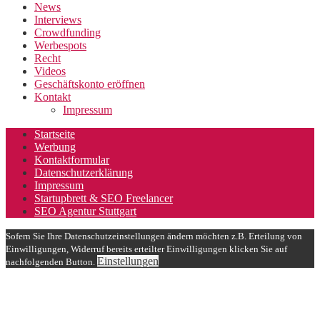
News
Interviews
Crowdfunding
Werbespots
Recht
Videos
Geschäftskonto eröffnen
Kontakt
Impressum
Startseite
Werbung
Kontaktformular
Datenschutzerklärung
Impressum
Startupbrett & SEO Freelancer
SEO Agentur Stuttgart
Sofern Sie Ihre Datenschutzeinstellungen ändern möchten z.B. Erteilung von
Einwilligungen, Widerruf bereits erteilter Einwilligungen klicken Sie auf
Einstellungen
nachfolgenden Button.