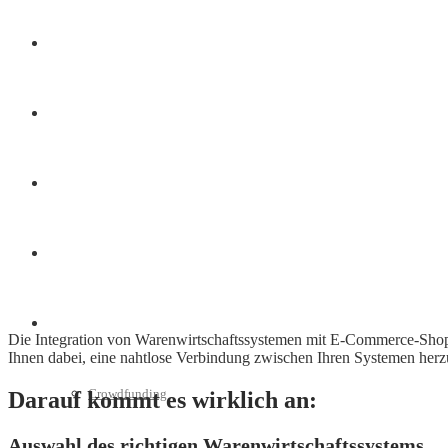
Finanzen
Marketing
Interviews
Videos
Weitere
Die Integration von Warenwirtschaftssystemen mit E-Commerce-Sho
Ihnen dabei, eine nahtlose Verbindung zwischen Ihren Systemen her
Crowdfunding
Darauf kommt es wirklich an:
Auswahl des richtigen Warenwirtschaftssystems