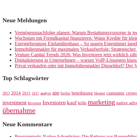
Neue Meldungen
Vermögensnachfolge planen: Warum Bestattungsvorsorge in jed
Wachstum mit Fremdkapital finanzieren: Wann Kredite für kle
Energieberatung Einfamilienhaus – So sparen Eigentümer langf
Immobilienmakler für maximalen Verkaufserfolg: Strategische
Venture Capital Trends 2026: Was Investoren jetzt wirklich zäh
Digitalisierung in Unternehmen – warum VoIP-Lösungen klassi
Privat verkaufen oder mit Immobilienmakler Düsseldorf? Der V
Top Schlagwörter
app
crow
2014
beteiligung
capnamic
2013
2015
analyse
berlin
blogger
2017
marketing
investment
Investoren
kauf
köln
native adve
Investor
übernahme
Neue Kommentare
Programmatic Native Advertising: Die Rettung vor Bannerblin