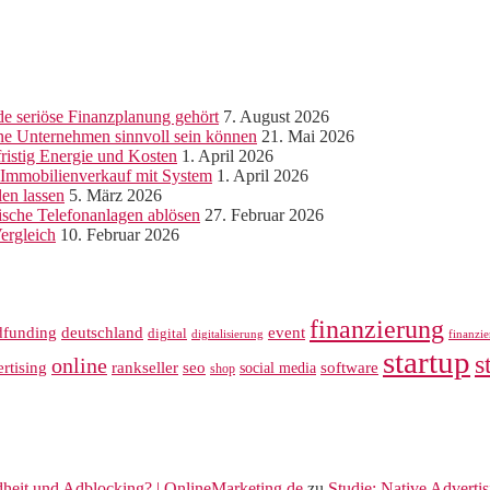
e seriöse Finanzplanung gehört
7. August 2026
ine Unternehmen sinnvoll sein können
21. Mai 2026
ristig Energie und Kosten
1. April 2026
r Immobilienverkauf mit System
1. April 2026
len lassen
5. März 2026
sche Telefonanlagen ablösen
27. Februar 2026
ergleich
10. Februar 2026
finanzierung
dfunding
deutschland
event
digital
digitalisierung
finanzi
startup
s
online
rankseller
rtising
seo
software
social media
shop
dheit und Adblocking? | OnlineMarketing.de
zu
Studie: Native Adverti