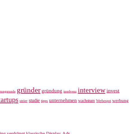
gründer
interview
invest
gründung
erungsrunde
insolvenz
tartups
unternehmen
studie
werbung
wachstum
ströer
tipps
Werbespot
sing verdrängt klassische Display-Ads