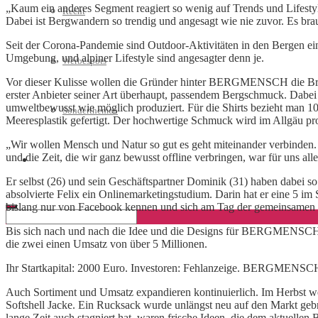
„Kaum ein anderes Segment reagiert so wenig auf Trends und Lifest
Recht
Dabei ist Bergwandern so trendig und angesagt wie nie zuvor. Es brau
Seit der Corona-Pandemie sind Outdoor-Aktivitäten in den Bergen eine
Umgebung, und alpiner Lifestyle sind angesagter denn je.
Werbespots
Vor dieser Kulisse wollen die Gründer hinter BERGMENSCH die Branch
erster Anbieter seiner Art überhaupt, passendem Bergschmuck. Dabei e
umweltbewusst wie möglich produziert. Für die Shirts bezieht man 1
Sonderthemen
Meeresplastik gefertigt. Der hochwertige Schmuck wird im Allgäu pr
„Wir wollen Mensch und Natur so gut es geht miteinander verbinden. M
und die Zeit, die wir ganz bewusst offline verbringen, war für uns all
Geschäftskonto eröffnen
Er selbst (26) und sein Geschäftspartner Dominik (31) haben dabei s
absolvierte Felix ein Onlinemarketingstudium. Darin hat er eine 5 i
bislang nur von Facebook kennen und sich am Tag der gemeinsamen Fi
Bis sich nach und nach die Idee und die Designs für BERGMENSCH hera
die zwei einen Umsatz von über 5 Millionen.
Ihr Startkapital: 2000 Euro. Investoren: Fehlanzeige. BERGMENSCH w
Auch Sortiment und Umsatz expandieren kontinuierlich. Im Herbst we
Softshell Jacke. Ein Rucksack wurde unlängst neu auf den Markt gebr
lange Zeit auch stagniert hat, waren frische Ideen, die dem aktuellen