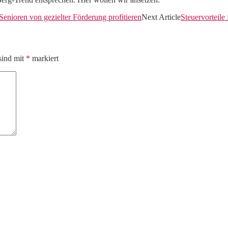
enioren von gezielter Förderung profitieren
Next Article
Steuervorteile
sind mit
*
markiert