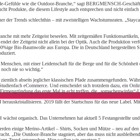
yle-Gefühle wie die Outdoor-Branche,“ sagt BERGMENSCH-Geschäftsfüh
cht Produkte, die diesem Lifestyle auch entsprechen und nicht einfach n
r der Trends schlechthin – mit zweistelligen Wachstumsraten. „Staycat
e mit mehr Zeitgeist beseelen. Mit zeitgemäßen Funktionsartikeln, wi
ndet der Zeitgeist nicht allein bei der Optik. Auch die Produktion ver
00%ige Bio-Baumwolle aus Europa. Die in Deutschland hergestellten S
oduziert.
enschen, mit einer Leidenschaft für die Berge und für die Schönheit de
e noch nie so wichtig.“
o ziemlich abseits jeglicher klassischen Pfade zusammengefunden. Währ
m Studienfach eCommerce. Und entscheidet sich trotzdem dazu, ein Onli
rmengründung das erste Mal in echt treffen, die „somachenwirdas“-UG
uskristallisieren. 2019 fällt der Startschuss für das neue Label. Mi
ächst organisch. Das Unternehmen hat aktuell 5 Festangestellte und i
rden einige Merino-Artikel – Shirts, Socken und Mütze – neu auf den
acht. „Die Outdoor-Branche stagniert, aber das muss nicht ausbleibend
 Berg-Trend entsprechen. Hier wollen wir ansetzen.“