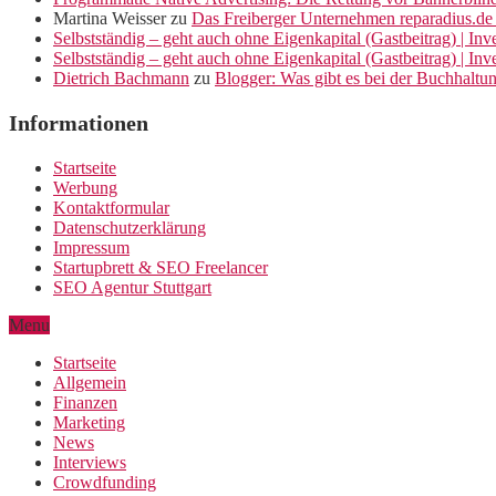
Martina Weisser
zu
Das Freiberger Unternehmen reparadius.de 
Selbstständig – geht auch ohne Eigenkapital (Gastbeitrag) | In
Selbstständig – geht auch ohne Eigenkapital (Gastbeitrag) | In
Dietrich Bachmann
zu
Blogger: Was gibt es bei der Buchhaltu
Informationen
Startseite
Werbung
Kontaktformular
Datenschutzerklärung
Impressum
Startupbrett & SEO Freelancer
SEO Agentur Stuttgart
Menu
Startseite
Allgemein
Finanzen
Marketing
News
Interviews
Crowdfunding