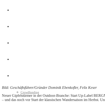
Finanzen
Marketing
Interviews
Videos
Weitere
Bild: Geschäftsführer/Gründer Dominik Ebenkofler, Felix Keser
Crowdfunding
Neuer Gipfelstürmer in der Outdoor-Branche: Start Up-Label BER
– und das noch vor Start der klassischen Wandersaison im Herbst. Und