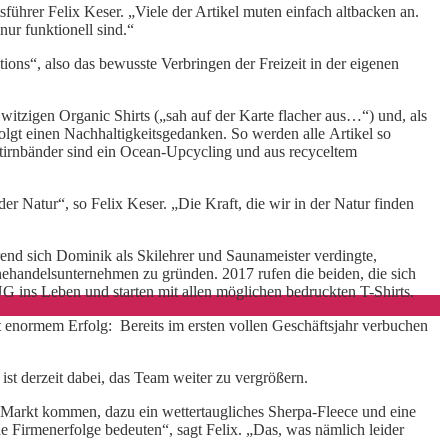
rer Felix Keser. „Viele der Artikel muten einfach altbacken an.
ur funktionell sind.“
ions“, also das bewusste Verbringen der Freizeit in der eigenen
tzigen Organic Shirts („sah auf der Karte flacher aus…“) und, als
folgt einen Nachhaltigkeitsgedanken. So werden alle Artikel so
tirnbänder sind ein Ocean-Upcycling und aus recyceltem
r Natur“, so Felix Keser. „Die Kraft, die wir in der Natur finden
end sich Dominik als Skilehrer und Saunameister verdingte,
nehandelsunternehmen zu gründen. 2017 rufen die beiden, die sich
 ins Leben und starten mit allen möglichen bedruckten T-Shirts.
t enormem Erfolg: Bereits im ersten vollen Geschäftsjahr verbuchen
st derzeit dabei, das Team weiter zu vergrößern.
 Markt kommen, dazu ein wettertaugliches Sherpa-Fleece und eine
e Firmenerfolge bedeuten“, sagt Felix. „Das, was nämlich leider