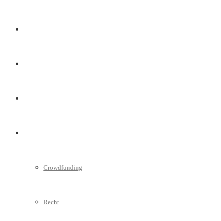
Marketing
Interviews
Videos
Weitere
Crowdfunding
Recht