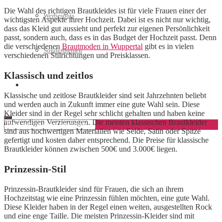
Die Wahl des richtigen Brautkleides ist für viele Frauen einer der
Werbespots
wichtigsten Aspekte ihrer Hochzeit. Dabei ist es nicht nur wichtig,
dass das Kleid gut aussieht und perfekt zur eigenen Persönlichkeit
passt, sondern auch, dass es in das Budget der Hochzeit passt. Denn
die verschiedenen
Brautmoden in Wuppertal
gibt es in vielen
Sonderthemen
verschiedenen Stilrichtungen und Preisklassen.
Klassisch und zeitlos
Geschäftskonto eröffnen
Klassische und zeitlose Brautkleider sind seit Jahrzehnten beliebt
und werden auch in Zukunft immer eine gute Wahl sein. Diese
Kleider sind in der Regel sehr schlicht gehalten und haben keine
aufwendigen Verzierungen. Die meisten klassischen Brautkleider
sind aus hochwertigen Materialien wie Seide, Satin oder Spitze
gefertigt und kosten daher entsprechend. Die Preise für klassische
Brautkleider können zwischen 500€ und 3.000€ liegen.
Prinzessin-Stil
Prinzessin-Brautkleider sind für Frauen, die sich an ihrem
Hochzeitstag wie eine Prinzessin fühlen möchten, eine gute Wahl.
Diese Kleider haben in der Regel einen weiten, ausgestellten Rock
und eine enge Taille. Die meisten Prinzessin-Kleider sind mit