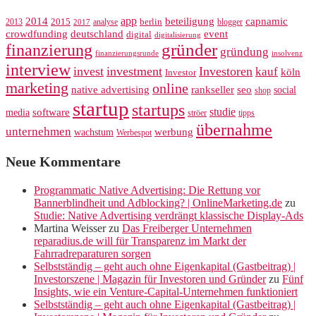
app
2014
beteiligung
capnamic
2013
2015
analyse
berlin
blogger
2017
crowdfunding
deutschland
event
digital
digitalisierung
gründer
finanzierung
gründung
finanzierungsrunde
insolvenz
interview
invest
investment
Investoren
kauf
köln
Investor
marketing
online
rankseller
native advertising
seo
social
shop
startup
startups
studie
software
media
ströer
tipps
übernahme
unternehmen
werbung
wachstum
Werbespot
Neue Kommentare
Programmatic Native Advertising: Die Rettung vor
Bannerblindheit und Adblocking? | OnlineMarketing.de
zu
Studie: Native Advertising verdrängt klassische Display-Ads
Martina Weisser
zu
Das Freiberger Unternehmen
reparadius.de will für Transparenz im Markt der
Fahrradreparaturen sorgen
Selbstständig – geht auch ohne Eigenkapital (Gastbeitrag) |
Investorszene | Magazin für Investoren und Gründer
zu
Fünf
Insights, wie ein Venture-Capital-Unternehmen funktioniert
Selbstständig – geht auch ohne Eigenkapital (Gastbeitrag) |