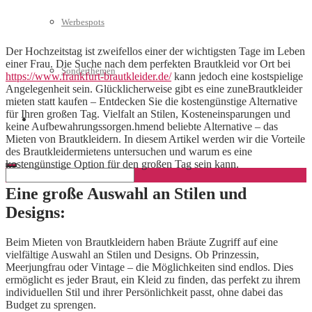
Werbespots
Der Hochzeitstag ist zweifellos einer der wichtigsten Tage im Leben
einer Frau. Die Suche nach dem perfekten Brautkleid vor Ort bei
Sonderthemen
https://www.frankfurt-brautkleider.de/
kann jedoch eine kostspielige
Angelegenheit sein. Glücklicherweise gibt es eine zuneBrautkleider
mieten statt kaufen – Entdecken Sie die kostengünstige Alternative
für Ihren großen Tag. Vielfalt an Stilen, Kosteneinsparungen und
Geschäftskonto eröffnen
keine Aufbewahrungssorgen.hmend beliebte Alternative – das
Mieten von Brautkleidern. In diesem Artikel werden wir die Vorteile
des Brautkleidermietens untersuchen und warum es eine
kostengünstige Option für den großen Tag sein kann.
Eine große Auswahl an Stilen und
Designs:
Beim Mieten von Brautkleidern haben Bräute Zugriff auf eine
vielfältige Auswahl an Stilen und Designs. Ob Prinzessin,
Meerjungfrau oder Vintage – die Möglichkeiten sind endlos. Dies
ermöglicht es jeder Braut, ein Kleid zu finden, das perfekt zu ihrem
individuellen Stil und ihrer Persönlichkeit passt, ohne dabei das
Budget zu sprengen.