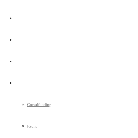
Marketing
Interviews
Videos
Weitere
Crowdfunding
Recht