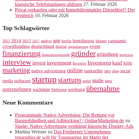
klassische Telefonanlagen ablösen
27. Februar 2026
Privat verkaufen oder mit Immobilienmakler Düsseldorf? Der
Vergleich
10. Februar 2026
Top Schlagwörter
app
2014
beteiligung
capnamic
2013
2015
analyse
berlin
blogger
2017
crowdfunding
deutschland
event
digital
digitalisierung
gründer
finanzierung
gründung
finanzierungsrunde
insolvenz
interview
invest
investment
Investoren
kauf
köln
Investor
marketing
online
rankseller
native advertising
seo
social
shop
startup
startups
studie
software
media
ströer
tipps
übernahme
unternehmen
werbung
wachstum
Werbespot
Neue Kommentare
Programmatic Native Advertising: Die Rettung vor
Bannerblindheit und Adblocking? | OnlineMarketing.de
zu
Studie: Native Advertising verdrängt klassische Display-Ads
Martina Weisser
zu
Das Freiberger Unternehmen
reparadius.de will für Transparenz im Markt der