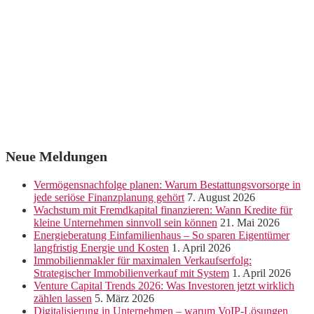
Neue Meldungen
Vermögensnachfolge planen: Warum Bestattungsvorsorge in
jede seriöse Finanzplanung gehört
7. August 2026
Wachstum mit Fremdkapital finanzieren: Wann Kredite für
kleine Unternehmen sinnvoll sein können
21. Mai 2026
Energieberatung Einfamilienhaus – So sparen Eigentümer
langfristig Energie und Kosten
1. April 2026
Immobilienmakler für maximalen Verkaufserfolg:
Strategischer Immobilienverkauf mit System
1. April 2026
Venture Capital Trends 2026: Was Investoren jetzt wirklich
zählen lassen
5. März 2026
Digitalisierung in Unternehmen – warum VoIP-Lösungen