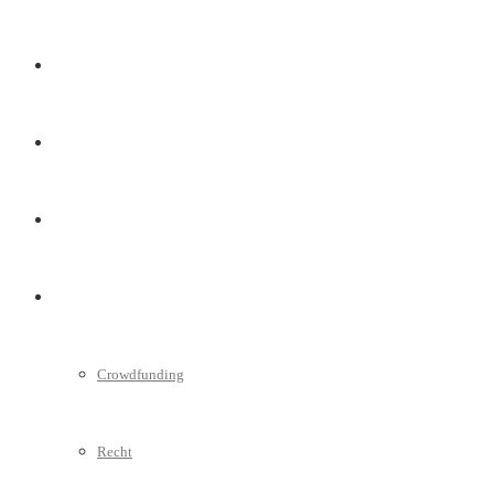
Marketing
Interviews
Videos
Weitere
Crowdfunding
Recht