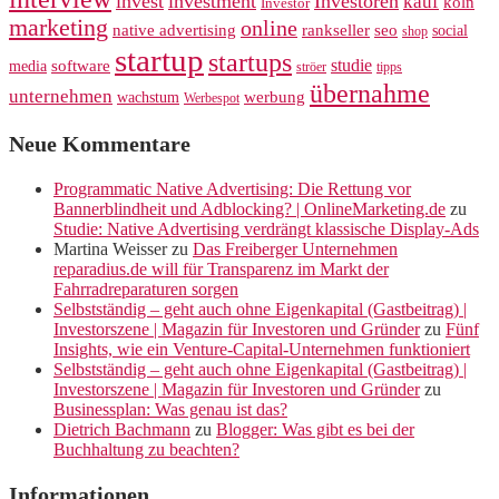
invest
investment
Investoren
kauf
köln
Investor
marketing
online
rankseller
native advertising
seo
social
shop
startup
startups
studie
software
media
ströer
tipps
übernahme
unternehmen
werbung
wachstum
Werbespot
Neue Kommentare
Programmatic Native Advertising: Die Rettung vor
Bannerblindheit und Adblocking? | OnlineMarketing.de
zu
Studie: Native Advertising verdrängt klassische Display-Ads
Martina Weisser
zu
Das Freiberger Unternehmen
reparadius.de will für Transparenz im Markt der
Fahrradreparaturen sorgen
Selbstständig – geht auch ohne Eigenkapital (Gastbeitrag) |
Investorszene | Magazin für Investoren und Gründer
zu
Fünf
Insights, wie ein Venture-Capital-Unternehmen funktioniert
Selbstständig – geht auch ohne Eigenkapital (Gastbeitrag) |
Investorszene | Magazin für Investoren und Gründer
zu
Businessplan: Was genau ist das?
Dietrich Bachmann
zu
Blogger: Was gibt es bei der
Buchhaltung zu beachten?
Informationen