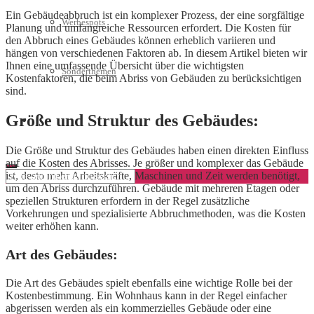
Ein Gebäudeabbruch ist ein komplexer Prozess, der eine sorgfältige
Werbespots
Planung und umfangreiche Ressourcen erfordert. Die Kosten für
den Abbruch eines Gebäudes können erheblich variieren und
hängen von verschiedenen Faktoren ab. In diesem Artikel bieten wir
Ihnen eine umfassende Übersicht über die wichtigsten
Sonderthemen
Kostenfaktoren, die beim Abriss von Gebäuden zu berücksichtigen
sind.
Größe und Struktur des Gebäudes:
Geschäftskonto eröffnen
Die Größe und Struktur des Gebäudes haben einen direkten Einfluss
auf die Kosten des Abrisses. Je größer und komplexer das Gebäude
ist, desto mehr Arbeitskräfte, Maschinen und Zeit werden benötigt,
um den Abriss durchzuführen. Gebäude mit mehreren Etagen oder
speziellen Strukturen erfordern in der Regel zusätzliche
Vorkehrungen und spezialisierte Abbruchmethoden, was die Kosten
weiter erhöhen kann.
Art des Gebäudes:
Die Art des Gebäudes spielt ebenfalls eine wichtige Rolle bei der
Kostenbestimmung. Ein Wohnhaus kann in der Regel einfacher
abgerissen werden als ein kommerzielles Gebäude oder eine