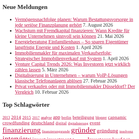
Neue Meldungen
Vermögensnachfolge planen: Warum Bestattungsvorsorge in
jede seriöse Finanzplanung gehört
7. August 2026
Wachstum mit Fremdkapital finanzieren: Wann Kredite für
kleine Unternehmen sinnvoll sein können
21. Mai 2026
Energieberatung Einfamilienhaus – So sparen Eigentümer
langfristig Energie und Kosten
1. April 2026
Immobilienmakler für maximalen Verkaufserfolg:
Strategischer Immobilienverkauf mit System
1. April 2026
Venture Capital Trends 2026: Was Investoren jetzt wirklich
zählen lassen
5. März 2026
Digitalisierung in Unternehmen – warum VoIP-Lösungen
klassische Telefonanlagen ablösen
27. Februar 2026
Privat verkaufen oder mit Immobilienmakler Düsseldorf? Der
Vergleich
10. Februar 2026
Top Schlagwörter
app
2014
beteiligung
capnamic
2013
2015
analyse
berlin
blogger
2017
crowdfunding
deutschland
event
digital
digitalisierung
gründer
finanzierung
gründung
finanzierungsrunde
insolvenz
interview