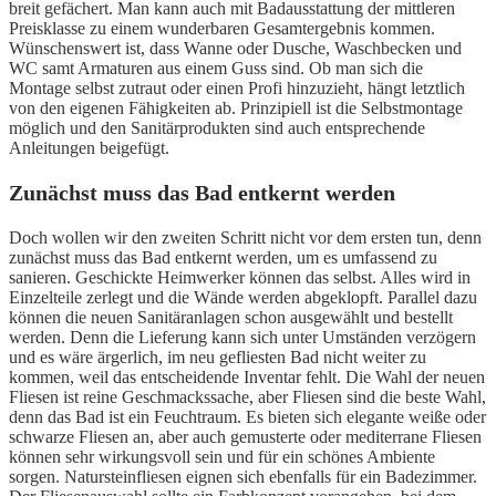
breit gefächert. Man kann auch mit Badausstattung der mittleren
Preisklasse zu einem wunderbaren Gesamtergebnis kommen.
Wünschenswert ist, dass Wanne oder Dusche, Waschbecken und
WC samt Armaturen aus einem Guss sind. Ob man sich die
Montage selbst zutraut oder einen Profi hinzuzieht, hängt letztlich
von den eigenen Fähigkeiten ab. Prinzipiell ist die Selbstmontage
möglich und den Sanitärprodukten sind auch entsprechende
Anleitungen beigefügt.
Zunächst muss das Bad entkernt werden
Doch wollen wir den zweiten Schritt nicht vor dem ersten tun, denn
zunächst muss das Bad entkernt werden, um es umfassend zu
sanieren. Geschickte Heimwerker können das selbst. Alles wird in
Einzelteile zerlegt und die Wände werden abgeklopft. Parallel dazu
können die neuen Sanitäranlagen schon ausgewählt und bestellt
werden. Denn die Lieferung kann sich unter Umständen verzögern
und es wäre ärgerlich, im neu gefliesten Bad nicht weiter zu
kommen, weil das entscheidende Inventar fehlt. Die Wahl der neuen
Fliesen ist reine Geschmackssache, aber Fliesen sind die beste Wahl,
denn das Bad ist ein Feuchtraum. Es bieten sich elegante weiße oder
schwarze Fliesen an, aber auch gemusterte oder mediterrane Fliesen
können sehr wirkungsvoll sein und für ein schönes Ambiente
sorgen. Natursteinfliesen eignen sich ebenfalls für ein Badezimmer.