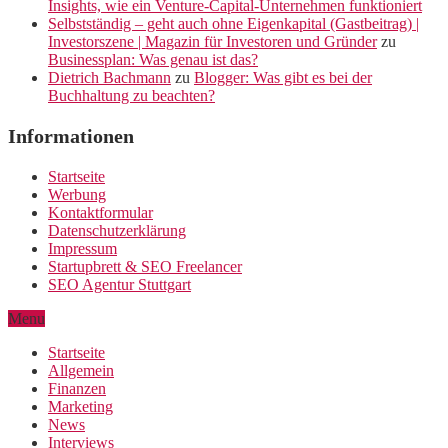
Insights, wie ein Venture-Capital-Unternehmen funktioniert
Selbstständig – geht auch ohne Eigenkapital (Gastbeitrag) |
Investorszene | Magazin für Investoren und Gründer
zu
Businessplan: Was genau ist das?
Dietrich Bachmann
zu
Blogger: Was gibt es bei der
Buchhaltung zu beachten?
Informationen
Startseite
Werbung
Kontaktformular
Datenschutzerklärung
Impressum
Startupbrett & SEO Freelancer
SEO Agentur Stuttgart
Menu
Startseite
Allgemein
Finanzen
Marketing
News
Interviews