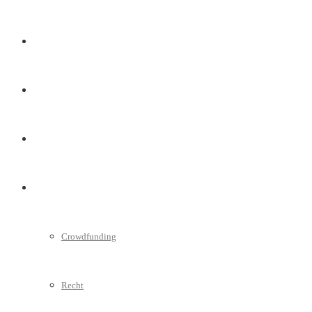
Marketing
Interviews
Videos
Weitere
Crowdfunding
Recht