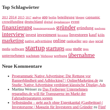
Top Schlagwörter
app
2014
beteiligung
capnamic
2013
2015
analyse
berlin
blogger
2017
crowdfunding
deutschland
event
digital
digitalisierung
gründer
finanzierung
gründung
finanzierungsrunde
insolvenz
interview
invest
investment
Investoren
kauf
köln
Investor
marketing
online
rankseller
native advertising
seo
social
shop
startup
startups
studie
software
media
ströer
tipps
übernahme
unternehmen
werbung
wachstum
Werbespot
Neue Kommentare
Programmatic Native Advertising: Die Rettung vor
Bannerblindheit und Adblocking? | OnlineMarketing.de
zu
Studie: Native Advertising verdrängt klassische Display-Ads
Martina Weisser
zu
Das Freiberger Unternehmen
reparadius.de will für Transparenz im Markt der
Fahrradreparaturen sorgen
Selbstständig – geht auch ohne Eigenkapital (Gastbeitrag) |
Investorszene | Magazin für Investoren und Gründer
zu
Fünf