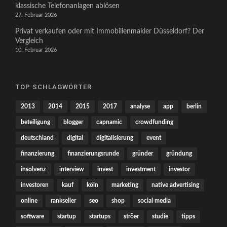
klassische Telefonanlagen ablösen
27. Februar 2026
Privat verkaufen oder mit Immobilienmakler Düsseldorf? Der
Vergleich
10. Februar 2026
TOP SCHLAGWÖRTER
2013
2014
2015
2017
analyse
app
berlin
beteiligung
blogger
capnamic
crowdfunding
deutschland
digital
digitalisierung
event
finanzierung
finanzierungsrunde
gründer
gründung
insolvenz
interview
invest
investment
investor
investoren
kauf
köln
marketing
native advertising
online
rankseller
seo
shop
social media
software
startup
startups
ströer
studie
tipps