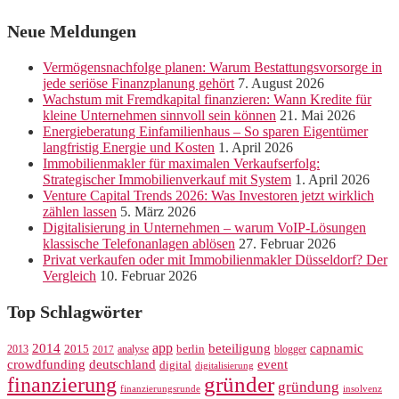
Neue Meldungen
Vermögensnachfolge planen: Warum Bestattungsvorsorge in
jede seriöse Finanzplanung gehört
7. August 2026
Wachstum mit Fremdkapital finanzieren: Wann Kredite für
kleine Unternehmen sinnvoll sein können
21. Mai 2026
Energieberatung Einfamilienhaus – So sparen Eigentümer
langfristig Energie und Kosten
1. April 2026
Immobilienmakler für maximalen Verkaufserfolg:
Strategischer Immobilienverkauf mit System
1. April 2026
Venture Capital Trends 2026: Was Investoren jetzt wirklich
zählen lassen
5. März 2026
Digitalisierung in Unternehmen – warum VoIP-Lösungen
klassische Telefonanlagen ablösen
27. Februar 2026
Privat verkaufen oder mit Immobilienmakler Düsseldorf? Der
Vergleich
10. Februar 2026
Top Schlagwörter
app
2014
beteiligung
capnamic
2013
2015
analyse
berlin
blogger
2017
crowdfunding
deutschland
event
digital
digitalisierung
gründer
finanzierung
gründung
finanzierungsrunde
insolvenz