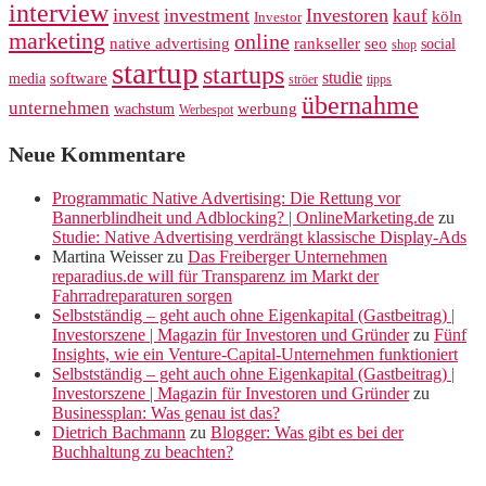
interview
invest
investment
Investoren
kauf
köln
Investor
marketing
online
rankseller
native advertising
seo
social
shop
startup
startups
studie
software
media
ströer
tipps
übernahme
unternehmen
werbung
wachstum
Werbespot
Neue Kommentare
Programmatic Native Advertising: Die Rettung vor
Bannerblindheit und Adblocking? | OnlineMarketing.de
zu
Studie: Native Advertising verdrängt klassische Display-Ads
Martina Weisser
zu
Das Freiberger Unternehmen
reparadius.de will für Transparenz im Markt der
Fahrradreparaturen sorgen
Selbstständig – geht auch ohne Eigenkapital (Gastbeitrag) |
Investorszene | Magazin für Investoren und Gründer
zu
Fünf
Insights, wie ein Venture-Capital-Unternehmen funktioniert
Selbstständig – geht auch ohne Eigenkapital (Gastbeitrag) |
Investorszene | Magazin für Investoren und Gründer
zu
Businessplan: Was genau ist das?
Dietrich Bachmann
zu
Blogger: Was gibt es bei der
Buchhaltung zu beachten?