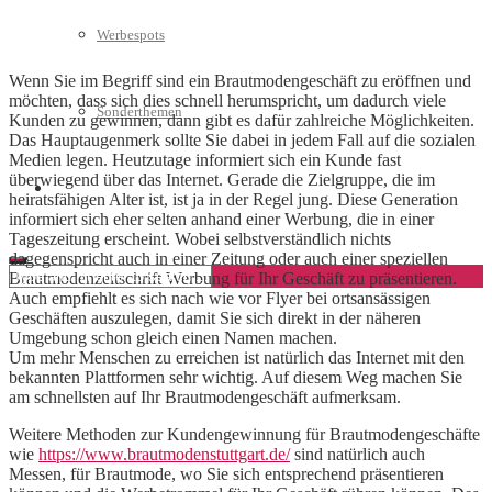
Werbespots
Wenn Sie im Begriff sind ein Brautmodengeschäft zu eröffnen und
möchten, dass sich dies schnell herumspricht, um dadurch viele
Sonderthemen
Kunden zu gewinnen, dann gibt es dafür zahlreiche Möglichkeiten.
Das Hauptaugenmerk sollte Sie dabei in jedem Fall auf die sozialen
Medien legen. Heutzutage informiert sich ein Kunde fast
überwiegend über das Internet. Gerade die Zielgruppe, die im
Geschäftskonto eröffnen
heiratsfähigen Alter ist, ist ja in der Regel jung. Diese Generation
informiert sich eher selten anhand einer Werbung, die in einer
Tageszeitung erscheint. Wobei selbstverständlich nichts
dagegenspricht auch in einer Zeitung oder auch einer speziellen
Brautmodenzeitschrift Werbung für Ihr Geschäft zu präsentieren.
Auch empfiehlt es sich nach wie vor Flyer bei ortsansässigen
Geschäften auszulegen, damit Sie sich direkt in der näheren
Umgebung schon gleich einen Namen machen.
Um mehr Menschen zu erreichen ist natürlich das Internet mit den
bekannten Plattformen sehr wichtig. Auf diesem Weg machen Sie
am schnellsten auf Ihr Brautmodengeschäft aufmerksam.
Weitere Methoden zur Kundengewinnung für Brautmodengeschäfte
wie
https://www.brautmodenstuttgart.de/
sind natürlich auch
Messen, für Brautmode, wo Sie sich entsprechend präsentieren