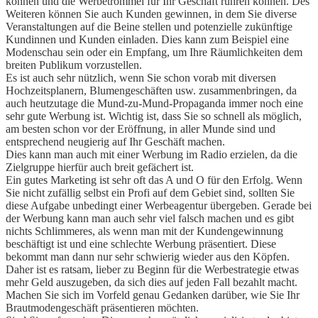
können und die Werbetrommel für Ihr Geschäft rühren können. Des
Weiteren können Sie auch Kunden gewinnen, in dem Sie diverse
Veranstaltungen auf die Beine stellen und potenzielle zukünftige
Kundinnen und Kunden einladen. Dies kann zum Beispiel eine
Modenschau sein oder ein Empfang, um Ihre Räumlichkeiten dem
breiten Publikum vorzustellen.
Es ist auch sehr nützlich, wenn Sie schon vorab mit diversen
Hochzeitsplanern, Blumengeschäften usw. zusammenbringen, da
auch heutzutage die Mund-zu-Mund-Propaganda immer noch eine
sehr gute Werbung ist. Wichtig ist, dass Sie so schnell als möglich,
am besten schon vor der Eröffnung, in aller Munde sind und
entsprechend neugierig auf Ihr Geschäft machen.
Dies kann man auch mit einer Werbung im Radio erzielen, da die
Zielgruppe hierfür auch breit gefächert ist.
Ein gutes Marketing ist sehr oft das A und O für den Erfolg. Wenn
Sie nicht zufällig selbst ein Profi auf dem Gebiet sind, sollten Sie
diese Aufgabe unbedingt einer Werbeagentur übergeben. Gerade bei
der Werbung kann man auch sehr viel falsch machen und es gibt
nichts Schlimmeres, als wenn man mit der Kundengewinnung
beschäftigt ist und eine schlechte Werbung präsentiert. Diese
bekommt man dann nur sehr schwierig wieder aus den Köpfen.
Daher ist es ratsam, lieber zu Beginn für die Werbestrategie etwas
mehr Geld auszugeben, da sich dies auf jeden Fall bezahlt macht.
Machen Sie sich im Vorfeld genau Gedanken darüber, wie Sie Ihr
Brautmodengeschäft präsentieren möchten.