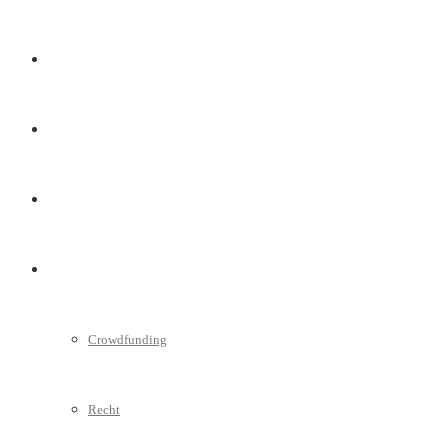
Marketing
Interviews
Videos
Weitere
Crowdfunding
Recht