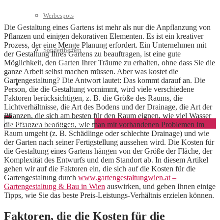
Werbespots
Die Gestaltung eines Gartens ist mehr als nur die Anpflanzung von
Pflanzen und einigen dekorativen Elementen. Es ist ein kreativer
Prozess, der eine Menge Planung erfordert. Ein Unternehmen mit
Sonderthemen
der Gestaltung Ihres Gartens zu beauftragen, ist eine gute
Möglichkeit, den Garten Ihrer Träume zu erhalten, ohne dass Sie die
ganze Arbeit selbst machen müssen. Aber was kostet die
Gartengestaltung? Die Antwort lautet: Das kommt darauf an. Die
Geschäftskonto eröffnen
Person, die die Gestaltung vornimmt, wird viele verschiedene
Faktoren berücksichtigen, z. B. die Größe des Raums, die
Lichtverhältnisse, die Art des Bodens und der Drainage, die Art der
Pflanzen, die sich am besten für den Raum eignen, wie viel Wasser
die Pflanzen benötigen, wie man mit vorhandenen Problemen im
Raum umgeht (z. B. Schädlinge oder schlechte Drainage) und wie
der Garten nach seiner Fertigstellung aussehen wird. Die Kosten für
die Gestaltung eines Gartens hängen von der Größe der Fläche, der
Komplexität des Entwurfs und dem Standort ab. In diesem Artikel
gehen wir auf die Faktoren ein, die sich auf die Kosten für die
Gartengestaltung durch
www.gartengestaltungwien.at –
Gartengestaltung & Bau in Wien
auswirken, und geben Ihnen einige
Tipps, wie Sie das beste Preis-Leistungs-Verhältnis erzielen können.
Faktoren, die die Kosten für die