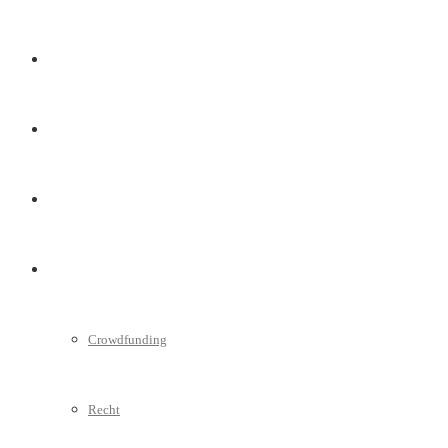
Marketing
Interviews
Videos
Weitere
Crowdfunding
Recht