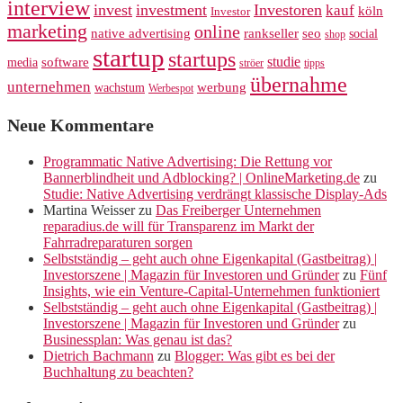
interview
invest
investment
Investoren
kauf
köln
Investor
marketing
online
rankseller
native advertising
seo
social
shop
startup
startups
studie
software
media
ströer
tipps
übernahme
unternehmen
werbung
wachstum
Werbespot
Neue Kommentare
Programmatic Native Advertising: Die Rettung vor
Bannerblindheit und Adblocking? | OnlineMarketing.de
zu
Studie: Native Advertising verdrängt klassische Display-Ads
Martina Weisser
zu
Das Freiberger Unternehmen
reparadius.de will für Transparenz im Markt der
Fahrradreparaturen sorgen
Selbstständig – geht auch ohne Eigenkapital (Gastbeitrag) |
Investorszene | Magazin für Investoren und Gründer
zu
Fünf
Insights, wie ein Venture-Capital-Unternehmen funktioniert
Selbstständig – geht auch ohne Eigenkapital (Gastbeitrag) |
Investorszene | Magazin für Investoren und Gründer
zu
Businessplan: Was genau ist das?
Dietrich Bachmann
zu
Blogger: Was gibt es bei der
Buchhaltung zu beachten?