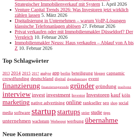
Strategischer Immobilienverkauf mit System
1. April 2026
Venture Capital Trends 2026: Was Investoren jetzt wirklich
zählen lassen
5. März 2026
Digitalisierung in Unternehmen – warum VoIP-Lösungen
klassische Telefonanlagen ablösen
27. Februar 2026
Privat verkaufen oder mit Immobilienmakler Düsseldorf? Der
Vergleich
10. Februar 2026
Immobilienmakler Neuss: Haus verkaufen – Ablauf von A bis
Z
10. Februar 2026
Top Schlagwörter
app
2014
beteiligung
capnamic
2013
2015
analyse
berlin
blogger
2017
crowdfunding
deutschland
event
digital
digitalisierung
gründer
finanzierung
gründung
finanzierungsrunde
insolvenz
interview
invest
investment
Investoren
kauf
köln
Investor
marketing
online
rankseller
native advertising
seo
social
shop
startup
startups
studie
software
media
ströer
tipps
übernahme
unternehmen
werbung
wachstum
Werbespot
Neue Kommentare