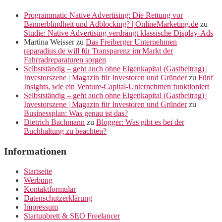
Programmatic Native Advertising: Die Rettung vor
Bannerblindheit und Adblocking? | OnlineMarketing.de
zu
Studie: Native Advertising verdrängt klassische Display-Ads
Martina Weisser
zu
Das Freiberger Unternehmen
reparadius.de will für Transparenz im Markt der
Fahrradreparaturen sorgen
Selbstständig – geht auch ohne Eigenkapital (Gastbeitrag) |
Investorszene | Magazin für Investoren und Gründer
zu
Fünf
Insights, wie ein Venture-Capital-Unternehmen funktioniert
Selbstständig – geht auch ohne Eigenkapital (Gastbeitrag) |
Investorszene | Magazin für Investoren und Gründer
zu
Businessplan: Was genau ist das?
Dietrich Bachmann
zu
Blogger: Was gibt es bei der
Buchhaltung zu beachten?
Informationen
Startseite
Werbung
Kontaktformular
Datenschutzerklärung
Impressum
Startupbrett & SEO Freelancer