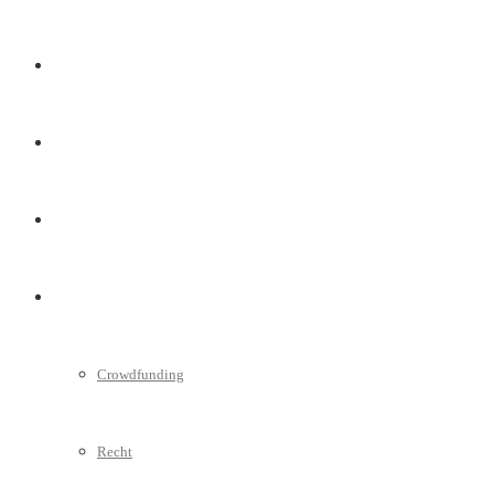
Marketing
Interviews
Videos
Weitere
Crowdfunding
Recht