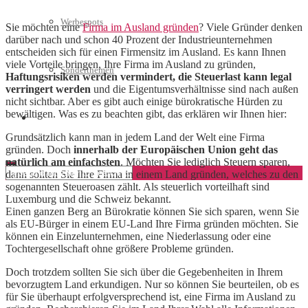
Werbespots
Sie möchten eine
Firma im Ausland gründen
? Viele Gründer denken
darüber nach und schon 40 Prozent der Industrieunternehmen
entscheiden sich für einen Firmensitz im Ausland. Es kann Ihnen
viele Vorteile bringen, Ihre Firma im Ausland zu gründen,
Sonderthemen
Haftungsrisiken werden vermindert, die Steuerlast kann legal
verringert werden
und die Eigentumsverhältnisse sind nach außen
nicht sichtbar. Aber es gibt auch einige bürokratische Hürden zu
bewältigen. Was es zu beachten gibt, das erklären wir Ihnen hier:
Geschäftskonto eröffnen
Grundsätzlich kann man in jedem Land der Welt eine Firma
gründen. Doch
innerhalb der Europäischen Union geht das
natürlich am einfachsten
. Möchten Sie lediglich Steuern sparen,
dann sollten Sie Ihre Firma in einem Land gründen, welches zu den
sogenannten Steueroasen zählt. Als steuerlich vorteilhaft sind
Luxemburg und die Schweiz bekannt.
Einen ganzen Berg an Bürokratie können Sie sich sparen, wenn Sie
als EU-Bürger in einem EU-Land Ihre Firma gründen möchten. Sie
können ein Einzelunternehmen, eine Niederlassung oder eine
Tochtergesellschaft ohne größere Probleme gründen.
Doch trotzdem sollten Sie sich über die Gegebenheiten in Ihrem
bevorzugtem Land erkundigen. Nur so können Sie beurteilen, ob es
für Sie überhaupt erfolgversprechend ist, eine Firma im Ausland zu