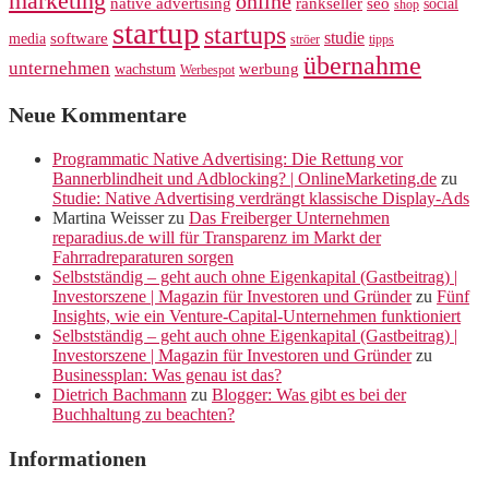
marketing
online
rankseller
native advertising
seo
social
shop
startup
startups
studie
software
media
ströer
tipps
übernahme
unternehmen
werbung
wachstum
Werbespot
Neue Kommentare
Programmatic Native Advertising: Die Rettung vor
Bannerblindheit und Adblocking? | OnlineMarketing.de
zu
Studie: Native Advertising verdrängt klassische Display-Ads
Martina Weisser
zu
Das Freiberger Unternehmen
reparadius.de will für Transparenz im Markt der
Fahrradreparaturen sorgen
Selbstständig – geht auch ohne Eigenkapital (Gastbeitrag) |
Investorszene | Magazin für Investoren und Gründer
zu
Fünf
Insights, wie ein Venture-Capital-Unternehmen funktioniert
Selbstständig – geht auch ohne Eigenkapital (Gastbeitrag) |
Investorszene | Magazin für Investoren und Gründer
zu
Businessplan: Was genau ist das?
Dietrich Bachmann
zu
Blogger: Was gibt es bei der
Buchhaltung zu beachten?
Informationen