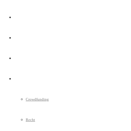
Marketing
Interviews
Videos
Weitere
Crowdfunding
Recht