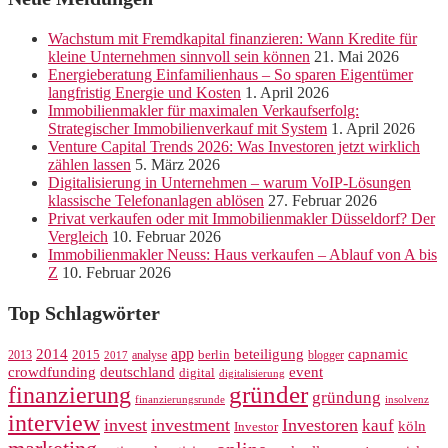
Wachstum mit Fremdkapital finanzieren: Wann Kredite für
kleine Unternehmen sinnvoll sein können
21. Mai 2026
Energieberatung Einfamilienhaus – So sparen Eigentümer
langfristig Energie und Kosten
1. April 2026
Immobilienmakler für maximalen Verkaufserfolg:
Strategischer Immobilienverkauf mit System
1. April 2026
Venture Capital Trends 2026: Was Investoren jetzt wirklich
zählen lassen
5. März 2026
Digitalisierung in Unternehmen – warum VoIP-Lösungen
klassische Telefonanlagen ablösen
27. Februar 2026
Privat verkaufen oder mit Immobilienmakler Düsseldorf? Der
Vergleich
10. Februar 2026
Immobilienmakler Neuss: Haus verkaufen – Ablauf von A bis
Z
10. Februar 2026
Top Schlagwörter
app
2014
beteiligung
capnamic
2013
2015
analyse
berlin
blogger
2017
crowdfunding
deutschland
event
digital
digitalisierung
gründer
finanzierung
gründung
finanzierungsrunde
insolvenz
interview
invest
investment
Investoren
kauf
köln
Investor