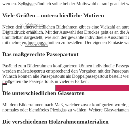
werden. Selbstverständlich sollte bei der Motivwahl darauf geachtet
Recht
Viele Größen – unterschiedliche Motiven
Werbespots
Neben den unterschiedlichen Bildrahmen gibt es eine Vielzahl an attr
Digitaldruck erhältlich. Mit der Auswahl des Druckes geht es an di
unmittelbar dargestellt, wie sich der gewählte individuelle Ausschnit
mit mehreren Innenausschnitten zu bestellen. Der eigenen Fantasie w
Sonderthemen
Das maßgerechte Passepartout
Geschäftskonto eröffnen
Passend zum Bilderrahmen konfigurieren können individuelle Passepa
werden maßstabsgetreu entsprechend den Vorgaben mit der Passeparto
Wunsch können alle Passepartouts als Doppelpassepartout bestellt w
maßgetreu die Passepartouts in vielerlei Farben.
Die unterschiedlichen Glassorten
Mit dem Bilderrahmen nach Maß, welcher zuvor konfiguriert wurde, gib
normales oder blendfreies Plexiglas zu wählen. Weitere Glasvariante
Die verschiedenen Holzrahmenmaterialien