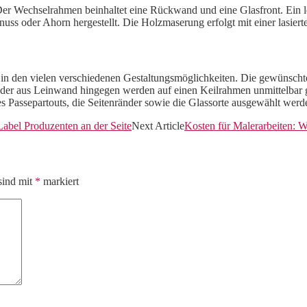
er Wechselrahmen beinhaltet eine Rückwand und eine Glasfront. Ein l
ss oder Ahorn hergestellt. Die Holzmaserung erfolgt mit einer lasier
 in den vielen verschiedenen Gestaltungsmöglichkeiten. Die gewünsch
Bilder aus Leinwand hingegen werden auf einen Keilrahmen unmittelbar
Passepartouts, die Seitenränder sowie die Glassorte ausgewählt werden
Label Produzenten an der Seite
Next Article
Kosten für Malerarbeiten: W
sind mit
*
markiert