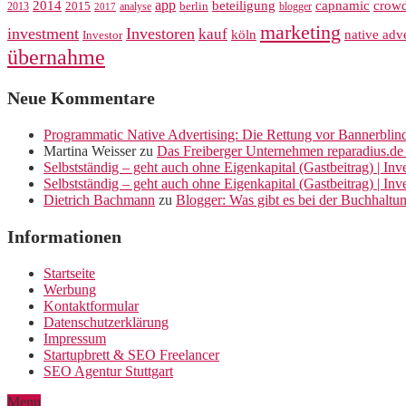
app
crow
2014
beteiligung
capnamic
2013
2015
analyse
berlin
blogger
2017
marketing
investment
Investoren
kauf
köln
native adve
Investor
übernahme
Neue Kommentare
Programmatic Native Advertising: Die Rettung vor Bannerblin
Martina Weisser
zu
Das Freiberger Unternehmen reparadius.de 
Selbstständig – geht auch ohne Eigenkapital (Gastbeitrag) | In
Selbstständig – geht auch ohne Eigenkapital (Gastbeitrag) | In
Dietrich Bachmann
zu
Blogger: Was gibt es bei der Buchhaltu
Informationen
Startseite
Werbung
Kontaktformular
Datenschutzerklärung
Impressum
Startupbrett & SEO Freelancer
SEO Agentur Stuttgart
Menu