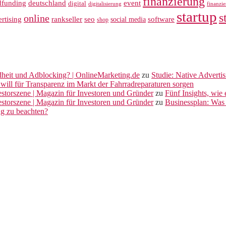
finanzierung
dfunding
deutschland
event
digital
digitalisierung
finanzi
startup
s
online
rankseller
rtising
seo
software
social media
shop
dheit und Adblocking? | OnlineMarketing.de
zu
Studie: Native Adverti
will für Transparenz im Markt der Fahrradreparaturen sorgen
vestorszene | Magazin für Investoren und Gründer
zu
Fünf Insights, wie
vestorszene | Magazin für Investoren und Gründer
zu
Businessplan: Was 
ng zu beachten?