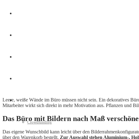
Finanzen
Marketing
Interviews
Videos
Leere, weiße Wände im Büro müssen nicht sein. Ein dekoratives Bür
Weitere
Mitarbeiter wirkt sich direkt in mehr Motivation aus. Pflanzen und 
Das Büro mit Bildern nach Maß verschön
Crowdfunding
Das eigene Wunschbild kann leicht über den Bilderrahmenkonfigura
über den Warenkorb bestellt.
Zur Auswahl stehen Aluminium-, Holz