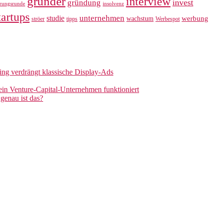
gründer
interview
invest
gründung
erungsrunde
insolvenz
tartups
unternehmen
studie
werbung
wachstum
ströer
tipps
Werbespot
sing verdrängt klassische Display-Ads
 ein Venture-Capital-Unternehmen funktioniert
genau ist das?