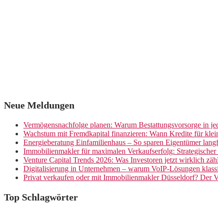
Neue Meldungen
Vermögensnachfolge planen: Warum Bestattungsvorsorge in jed
Wachstum mit Fremdkapital finanzieren: Wann Kredite für kle
Energieberatung Einfamilienhaus – So sparen Eigentümer langf
Immobilienmakler für maximalen Verkaufserfolg: Strategische
Venture Capital Trends 2026: Was Investoren jetzt wirklich zäh
Digitalisierung in Unternehmen – warum VoIP-Lösungen klassi
Privat verkaufen oder mit Immobilienmakler Düsseldorf? Der V
Top Schlagwörter