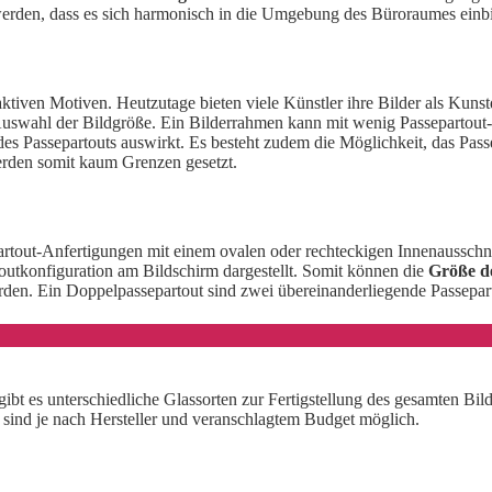
 werden, dass es sich harmonisch in die Umgebung des Büroraumes einbi
aktiven Motiven. Heutzutage bieten viele Künstler ihre Bilder als Kun
e Auswahl der Bildgröße. Ein Bilderrahmen kann mit wenig Passepartou
t des Passepartouts auswirkt. Es besteht zudem die Möglichkeit, das Pa
erden somit kaum Grenzen gesetzt.
rtout-Anfertigungen mit einem ovalen oder rechteckigen Innenausschn
utkonfiguration am Bildschirm dargestellt. Somit können die
Größe de
erden. Ein Doppelpassepartout sind zwei übereinanderliegende Passepa
t es unterschiedliche Glassorten zur Fertigstellung des gesamten Bilde
n sind je nach Hersteller und veranschlagtem Budget möglich.