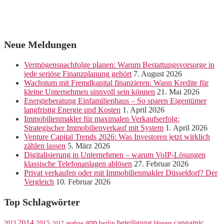
Neue Meldungen
Vermögensnachfolge planen: Warum Bestattungsvorsorge in
jede seriöse Finanzplanung gehört
7. August 2026
Wachstum mit Fremdkapital finanzieren: Wann Kredite für
kleine Unternehmen sinnvoll sein können
21. Mai 2026
Energieberatung Einfamilienhaus – So sparen Eigentümer
langfristig Energie und Kosten
1. April 2026
Immobilienmakler für maximalen Verkaufserfolg:
Strategischer Immobilienverkauf mit System
1. April 2026
Venture Capital Trends 2026: Was Investoren jetzt wirklich
zählen lassen
5. März 2026
Digitalisierung in Unternehmen – warum VoIP-Lösungen
klassische Telefonanlagen ablösen
27. Februar 2026
Privat verkaufen oder mit Immobilienmakler Düsseldorf? Der
Vergleich
10. Februar 2026
Top Schlagwörter
app
2014
beteiligung
capnamic
2013
2015
analyse
berlin
blogger
2017