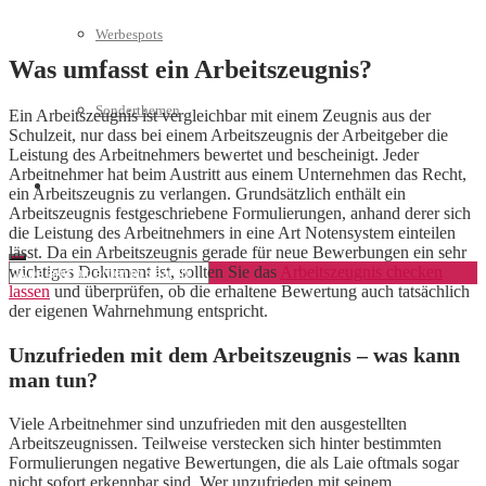
Werbespots
Was umfasst ein Arbeitszeugnis?
Sonderthemen
Ein Arbeitszeugnis ist vergleichbar mit einem Zeugnis aus der
Schulzeit, nur dass bei einem Arbeitszeugnis der Arbeitgeber die
Leistung des Arbeitnehmers bewertet und bescheinigt. Jeder
Arbeitnehmer hat beim Austritt aus einem Unternehmen das Recht,
Geschäftskonto eröffnen
ein Arbeitszeugnis zu verlangen. Grundsätzlich enthält ein
Arbeitszeugnis festgeschriebene Formulierungen, anhand derer sich
die Leistung des Arbeitnehmers in eine Art Notensystem einteilen
lässt. Da ein Arbeitszeugnis gerade für neue Bewerbungen ein sehr
wichtiges Dokument ist, sollten Sie das
Arbeitszeugnis checken
lassen
und überprüfen, ob die erhaltene Bewertung auch tatsächlich
der eigenen Wahrnehmung entspricht.
Unzufrieden mit dem Arbeitszeugnis – was kann
man tun?
Viele Arbeitnehmer sind unzufrieden mit den ausgestellten
Arbeitszeugnissen. Teilweise verstecken sich hinter bestimmten
Formulierungen negative Bewertungen, die als Laie oftmals sogar
nicht sofort erkennbar sind. Wer unzufrieden mit seinem