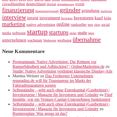
crowdfunding
deutschland
event
digital
digitalisierung
gründer
finanzierung
gründung
finanzierungsrunde
insolvenz
interview
invest
investment
Investoren
kauf
köln
Investor
marketing
online
rankseller
native advertising
seo
social
shop
startup
startups
studie
software
media
ströer
tipps
übernahme
unternehmen
werbung
wachstum
Werbespot
Neue Kommentare
Programmatic Native Advertising: Die Rettung vor
Bannerblindheit und Adblocking? | OnlineMarketing.de
zu
Studie: Native Advertising verdrängt klassische Display-Ads
Martina Weisser
zu
Das Freiberger Unternehmen
reparadius.de will für Transparenz im Markt der
Fahrradreparaturen sorgen
Selbstständig – geht auch ohne Eigenkapital (Gastbeitrag) |
Investorszene | Magazin für Investoren und Gründer
zu
Fünf
Insights, wie ein Venture-Capital-Unternehmen funktioniert
Selbstständig – geht auch ohne Eigenkapital (Gastbeitrag) |
Investorszene | Magazin für Investoren und Gründer
zu
Businessplan: Was genau ist das?