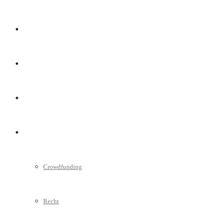
Marketing
Interviews
Videos
Weitere
Crowdfunding
Recht