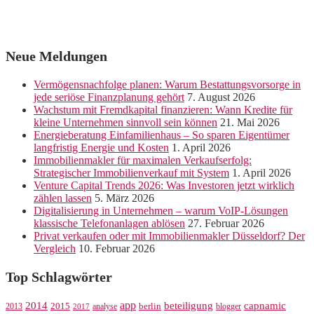
Neue Meldungen
Vermögensnachfolge planen: Warum Bestattungsvorsorge in
jede seriöse Finanzplanung gehört
7. August 2026
Wachstum mit Fremdkapital finanzieren: Wann Kredite für
kleine Unternehmen sinnvoll sein können
21. Mai 2026
Energieberatung Einfamilienhaus – So sparen Eigentümer
langfristig Energie und Kosten
1. April 2026
Immobilienmakler für maximalen Verkaufserfolg:
Strategischer Immobilienverkauf mit System
1. April 2026
Venture Capital Trends 2026: Was Investoren jetzt wirklich
zählen lassen
5. März 2026
Digitalisierung in Unternehmen – warum VoIP-Lösungen
klassische Telefonanlagen ablösen
27. Februar 2026
Privat verkaufen oder mit Immobilienmakler Düsseldorf? Der
Vergleich
10. Februar 2026
Top Schlagwörter
app
2014
beteiligung
capnamic
2013
2015
analyse
berlin
blogger
2017