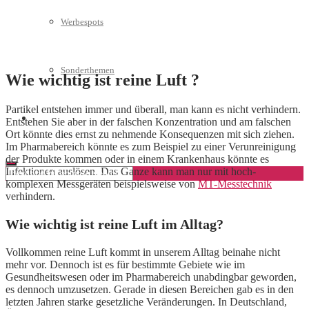
Werbespots
Sonderthemen
Wie wichtig ist reine Luft ?
Partikel entstehen immer und überall, man kann es nicht verhindern.
Geschäftskonto eröffnen
Entstehen Sie aber in der falschen Konzentration und am falschen
Ort könnte dies ernst zu nehmende Konsequenzen mit sich ziehen.
Im Pharmabereich könnte es zum Beispiel zu einer Verunreinigung
der Produkte kommen oder in einem Krankenhaus könnte es
Infektionen auslösen. Das Ganze kann man nur mit hoch-
komplexen Messgeräten beispielsweise von
MT-Messtechnik
verhindern.
Wie wichtig ist reine Luft im Alltag?
Vollkommen reine Luft kommt in unserem Alltag beinahe nicht
mehr vor. Dennoch ist es für bestimmte Gebiete wie im
Gesundheitswesen oder im Pharmabereich unabdingbar geworden,
es dennoch umzusetzen. Gerade in diesen Bereichen gab es in den
letzten Jahren starke gesetzliche Veränderungen. In Deutschland,