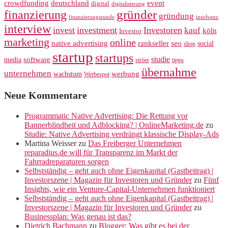
crowdfunding
deutschland
event
digital
digitalisierung
gründer
finanzierung
gründung
finanzierungsrunde
insolvenz
interview
invest
investment
Investoren
kauf
köln
Investor
marketing
online
rankseller
native advertising
seo
social
shop
startup
startups
studie
software
media
ströer
tipps
übernahme
unternehmen
werbung
wachstum
Werbespot
Neue Kommentare
Programmatic Native Advertising: Die Rettung vor
Bannerblindheit und Adblocking? | OnlineMarketing.de
zu
Studie: Native Advertising verdrängt klassische Display-Ads
Martina Weisser
zu
Das Freiberger Unternehmen
reparadius.de will für Transparenz im Markt der
Fahrradreparaturen sorgen
Selbstständig – geht auch ohne Eigenkapital (Gastbeitrag) |
Investorszene | Magazin für Investoren und Gründer
zu
Fünf
Insights, wie ein Venture-Capital-Unternehmen funktioniert
Selbstständig – geht auch ohne Eigenkapital (Gastbeitrag) |
Investorszene | Magazin für Investoren und Gründer
zu
Businessplan: Was genau ist das?
Dietrich Bachmann
zu
Blogger: Was gibt es bei der