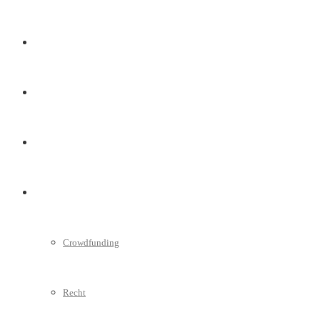
Marketing
Interviews
Videos
Weitere
Crowdfunding
Recht