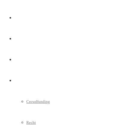
Marketing
Interviews
Videos
Weitere
Crowdfunding
Recht