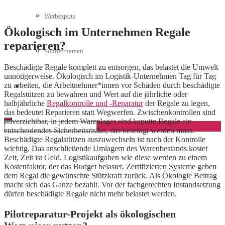
Werbespots
Ökologisch im Unternehmen Regale
reparieren?
Sonderthemen
Beschädigte Regale komplett zu entsorgen, das belastet die Umwelt
unnötigerweise. Ökologisch im Logistik-Unternehmen Tag für Tag
zu arbeiten, die Arbeitnehmer*innen vor Schäden durch beschädigte
Geschäftskonto eröffnen
Regalstützen zu bewahren und Wert auf die jährliche oder
halbjährliche
Regalkontrolle und -Reparatur
der Regale zu legen,
das bedeutet Reparieren statt Wegwerfen. Zwischenkontrollen sind
unverzichtbar, in jedem Warenlager sind kaputte Regale ein
entscheidendes Sicherheitsrisiko, das beseitigt werden muss.
Beschädigte Regalstützen auszuwechseln ist nach der Kontrolle
wichtig. Das anschließende Umlagern des Warenbestands kostet
Zeit, Zeit ist Geld. Logistikaufgaben wie diese werden zu einem
Kostenfaktor, der das Budget belastet. Zertifizierten Systeme geben
dem Regal die gewünschte Stützkraft zurück. Als Ökologie Beitrag
macht sich das Ganze bezahlt. Vor der fachgerechten Instandsetzung
dürfen beschädigte Regale nicht mehr belastet werden.
Pilotreparatur-Projekt als ökologischen