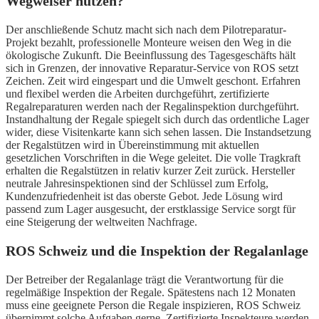
Wegweiser nutzen?
Der anschließende Schutz macht sich nach dem Pilotreparatur-
Projekt bezahlt, professionelle Monteure weisen den Weg in die
ökologische Zukunft. Die Beeinflussung des Tagesgeschäfts hält
sich in Grenzen, der innovative Reparatur-Service von ROS setzt
Zeichen. Zeit wird eingespart und die Umwelt geschont. Erfahren
und flexibel werden die Arbeiten durchgeführt, zertifizierte
Regalreparaturen werden nach der Regalinspektion durchgeführt.
Instandhaltung der Regale spiegelt sich durch das ordentliche Lager
wider, diese Visitenkarte kann sich sehen lassen. Die Instandsetzung
der Regalstützen wird in Übereinstimmung mit aktuellen
gesetzlichen Vorschriften in die Wege geleitet. Die volle Tragkraft
erhalten die Regalstützen in relativ kurzer Zeit zurück. Hersteller
neutrale Jahresinspektionen sind der Schlüssel zum Erfolg,
Kundenzufriedenheit ist das oberste Gebot. Jede Lösung wird
passend zum Lager ausgesucht, der erstklassige Service sorgt für
eine Steigerung der weltweiten Nachfrage.
ROS Schweiz und die Inspektion der Regalanlage
Der Betreiber der Regalanlage trägt die Verantwortung für die
regelmäßige Inspektion der Regale. Spätestens nach 12 Monaten
muss eine geeignete Person die Regale inspizieren, ROS Schweiz
übernimmt solche Aufgaben gerne. Zertifizierte Inspekteure werden