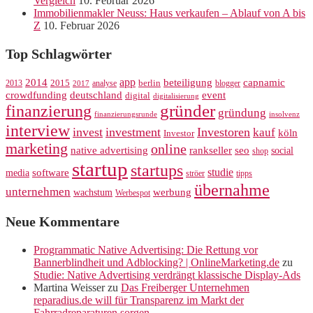
Vergleich
10. Februar 2026
Immobilienmakler Neuss: Haus verkaufen – Ablauf von A bis
Z
10. Februar 2026
Top Schlagwörter
app
2014
beteiligung
capnamic
2013
2015
analyse
berlin
blogger
2017
crowdfunding
deutschland
event
digital
digitalisierung
gründer
finanzierung
gründung
finanzierungsrunde
insolvenz
interview
invest
investment
Investoren
kauf
köln
Investor
marketing
online
rankseller
native advertising
seo
social
shop
startup
startups
studie
software
media
ströer
tipps
übernahme
unternehmen
werbung
wachstum
Werbespot
Neue Kommentare
Programmatic Native Advertising: Die Rettung vor
Bannerblindheit und Adblocking? | OnlineMarketing.de
zu
Studie: Native Advertising verdrängt klassische Display-Ads
Martina Weisser
zu
Das Freiberger Unternehmen
reparadius.de will für Transparenz im Markt der
Fahrradreparaturen sorgen