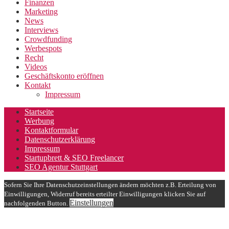
Finanzen
Marketing
News
Interviews
Crowdfunding
Werbespots
Recht
Videos
Geschäftskonto eröffnen
Kontakt
Impressum
Startseite
Werbung
Kontaktformular
Datenschutzerklärung
Impressum
Startupbrett & SEO Freelancer
SEO Agentur Stuttgart
Sofern Sie Ihre Datenschutzeinstellungen ändern möchten z.B. Erteilung von
Einwilligungen, Widerruf bereits erteilter Einwilligungen klicken Sie auf
Einstellungen
nachfolgenden Button.