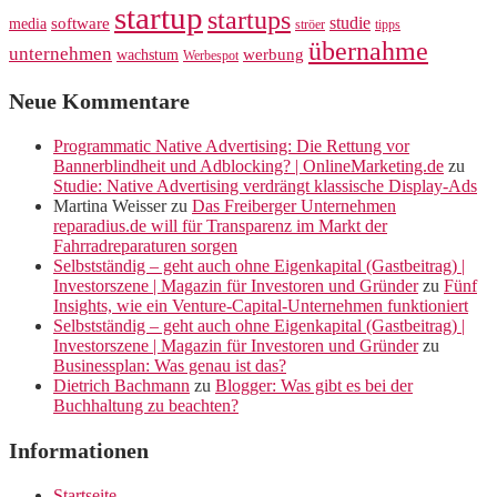
startup
startups
studie
software
media
ströer
tipps
übernahme
unternehmen
werbung
wachstum
Werbespot
Neue Kommentare
Programmatic Native Advertising: Die Rettung vor
Bannerblindheit und Adblocking? | OnlineMarketing.de
zu
Studie: Native Advertising verdrängt klassische Display-Ads
Martina Weisser
zu
Das Freiberger Unternehmen
reparadius.de will für Transparenz im Markt der
Fahrradreparaturen sorgen
Selbstständig – geht auch ohne Eigenkapital (Gastbeitrag) |
Investorszene | Magazin für Investoren und Gründer
zu
Fünf
Insights, wie ein Venture-Capital-Unternehmen funktioniert
Selbstständig – geht auch ohne Eigenkapital (Gastbeitrag) |
Investorszene | Magazin für Investoren und Gründer
zu
Businessplan: Was genau ist das?
Dietrich Bachmann
zu
Blogger: Was gibt es bei der
Buchhaltung zu beachten?
Informationen
Startseite