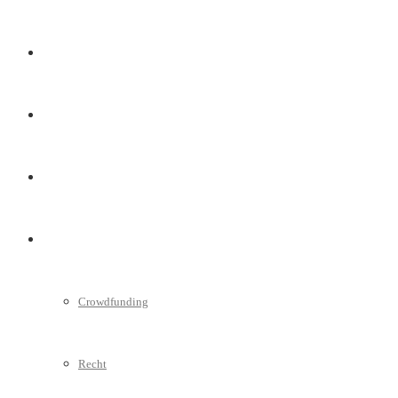
Marketing
Interviews
Videos
Weitere
Crowdfunding
Recht