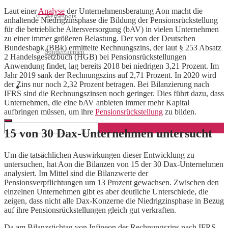
Laut einer
Analyse
der Unternehmensberatung Aon macht die
Werbespots
anhaltende Niedrigzinsphase die Bildung der Pensionsrückstellung
für die betriebliche Altersversorgung (bAV) in vielen Unternehmen
zu einer immer größeren Belastung. Der von der Deutschen
Bundesbank (BBk) ermittelte Rechnungszins, der laut § 253 Absatz
Sonderthemen
2 Handelsgesetzbuch (HGB) bei Pensionsrückstellungen
Anwendung findet, lag bereits 2018 bei niedrigen 3,21 Prozent. Im
Jahr 2019 sank der Rechnungszins auf 2,71 Prozent. In 2020 wird
der Zins nur noch 2,32 Prozent betragen. Bei Bilanzierung nach
Geschäftskonto eröffnen
IFRS sind die Rechnungszinsen noch geringer. Dies führt dazu, dass
Unternehmen, die eine bAV anbieten immer mehr Kapital
aufbringen müssen, um ihre
Pensionsrückstellung
zu bilden.
15 von 30 Dax-Unternehmen untersucht
Um die tatsächlichen Auswirkungen dieser Entwicklung zu
untersuchen, hat Aon die Bilanzen von 15 der 30 Dax-Unternehmen
analysiert. Im Mittel sind die Bilanzwerte der
Pensionsverpflichtungen um 13 Prozent gewachsen. Zwischen den
einzelnen Unternehmen gibt es aber deutliche Unterschiede, die
zeigen, dass nicht alle Dax-Konzerne die Niedrigzinsphase in Bezug
auf ihre Pensionsrückstellungen gleich gut verkraften.
Da am Bilanzstichtag von Infineon der Rechnungszins nach IFRS