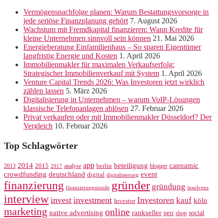
Vermögensnachfolge planen: Warum Bestattungsvorsorge in
jede seriöse Finanzplanung gehört
7. August 2026
Wachstum mit Fremdkapital finanzieren: Wann Kredite für
kleine Unternehmen sinnvoll sein können
21. Mai 2026
Energieberatung Einfamilienhaus – So sparen Eigentümer
langfristig Energie und Kosten
1. April 2026
Immobilienmakler für maximalen Verkaufserfolg:
Strategischer Immobilienverkauf mit System
1. April 2026
Venture Capital Trends 2026: Was Investoren jetzt wirklich
zählen lassen
5. März 2026
Digitalisierung in Unternehmen – warum VoIP-Lösungen
klassische Telefonanlagen ablösen
27. Februar 2026
Privat verkaufen oder mit Immobilienmakler Düsseldorf? Der
Vergleich
10. Februar 2026
Top Schlagwörter
app
2014
beteiligung
capnamic
2013
2015
analyse
berlin
blogger
2017
crowdfunding
deutschland
event
digital
digitalisierung
gründer
finanzierung
gründung
finanzierungsrunde
insolvenz
interview
invest
investment
Investoren
kauf
köln
Investor
marketing
online
rankseller
native advertising
seo
social
shop