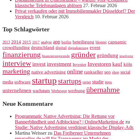
klassische Telefonanlagen ablösen
27. Februar 2026
Privat verkaufen oder mit Immobilienmakler Düsseldorf? Der
Vergleich
10. Februar 2026
Top Schlagwörter
app
2014
beteiligung
capnamic
2013
2015
analyse
berlin
blogger
2017
crowdfunding
deutschland
event
digital
digitalisierung
gründer
finanzierung
gründung
finanzierungsrunde
insolvenz
interview
invest
investment
Investoren
kauf
köln
Investor
marketing
online
rankseller
native advertising
seo
social
shop
startup
startups
studie
software
media
ströer
tipps
übernahme
unternehmen
werbung
wachstum
Werbespot
Neue Kommentare
Programmatic Native Advertising: Die Rettung vor
Bannerblindheit und Adblocking? | OnlineMarketing.de
zu
Studie: Native Advertising verdrängt klassische Display-Ads
Martina Weisser
zu
Das Freiberger Unternehmen
reparadius.de will für Transparenz im Markt der