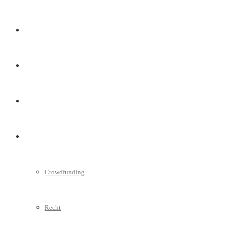
Marketing
Interviews
Videos
Weitere
Crowdfunding
Recht