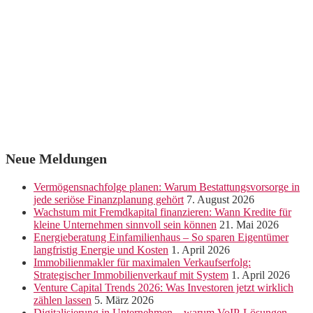
Neue Meldungen
Vermögensnachfolge planen: Warum Bestattungsvorsorge in
jede seriöse Finanzplanung gehört
7. August 2026
Wachstum mit Fremdkapital finanzieren: Wann Kredite für
kleine Unternehmen sinnvoll sein können
21. Mai 2026
Energieberatung Einfamilienhaus – So sparen Eigentümer
langfristig Energie und Kosten
1. April 2026
Immobilienmakler für maximalen Verkaufserfolg:
Strategischer Immobilienverkauf mit System
1. April 2026
Venture Capital Trends 2026: Was Investoren jetzt wirklich
zählen lassen
5. März 2026
Digitalisierung in Unternehmen – warum VoIP-Lösungen