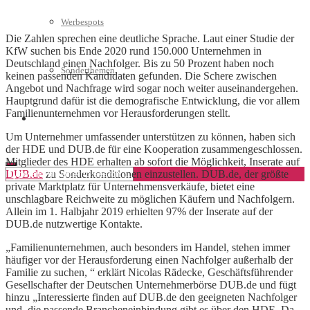
Werbespots
Die Zahlen sprechen eine deutliche Sprache. Laut einer Studie der
KfW suchen bis Ende 2020 rund 150.000 Unternehmen in
Deutschland einen Nachfolger. Bis zu 50 Prozent haben noch
Sonderthemen
keinen passenden Kandidaten gefunden. Die Schere zwischen
Angebot und Nachfrage wird sogar noch weiter auseinandergehen.
Hauptgrund dafür ist die demografische Entwicklung, die vor allem
Familienunternehmen vor Herausforderungen stellt.
Geschäftskonto eröffnen
Um Unternehmer umfassender unterstützen zu können, haben sich
der HDE und DUB.de für eine Kooperation zusammengeschlossen.
Mitglieder des HDE erhalten ab sofort die Möglichkeit, Inserate auf
DUB.de
zu Sonderkonditionen einzustellen. DUB.de, der größte
private Marktplatz für Unternehmensverkäufe, bietet eine
unschlagbare Reichweite zu möglichen Käufern und Nachfolgern.
Allein im 1. Halbjahr 2019 erhielten 97% der Inserate auf der
DUB.de nutzwertige Kontakte.
„Familienunternehmen, auch besonders im Handel, stehen immer
häufiger vor der Herausforderung einen Nachfolger außerhalb der
Familie zu suchen, “ erklärt Nicolas Rädecke, Geschäftsführender
Gesellschafter der Deutschen Unternehmerbörse DUB.de und fügt
hinzu „Interessierte finden auf DUB.de den geeigneten Nachfolger
und die passende Brancheneinbindung gibt es über den HDE. Da