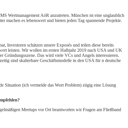
er FMS Wertmanagement AöR anzutreten. München ist eine unglaublich
iter machen es lebenswert und bieten jeden Tag spannende Projekte.
, Investoren schätzen unsere Exposés und teilen diese bereits
ehrwert leisten. Wir wollen im ersten Halbjahr 2019 nach USA und UK
 der Gründungsszene. Das wird viele VCs und Angels interessieren.
eitig sind skalierbare Geschäftsmodelle in den USA für n deutsche
jede Situation (ich vermeide das Wort Problem) zügig eine Lösung
empfehlen?
 regelmäßigen Meetups vor Ort beantworten wir Fragen am Fließband