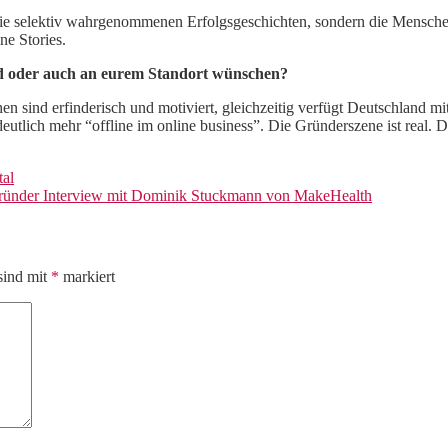
er die selektiv wahrgenommenen Erfolgsgeschichten, sondern die Mensche
ine Stories.
d oder auch an eurem Standort wünschen?
 sind erfinderisch und motiviert, gleichzeitig verfügt Deutschland mit
tlich mehr “offline im online business”. Die Gründerszene ist real. Da
tal
ründer Interview mit Dominik Stuckmann von MakeHealth
sind mit
*
markiert