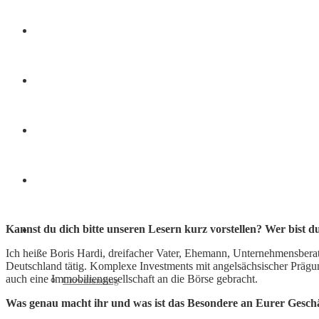
Finanzen
Marketing
Interviews
Videos
Kannst du dich bitte unseren Lesern kurz vorstellen? Wer bist 
Weitere
Ich heiße Boris Hardi, dreifacher Vater, Ehemann, Unternehmensberat
Deutschland tätig. Komplexe Investments mit angelsächsischer Prägung
auch eine Immobiliengesellschaft an die Börse gebracht.
Crowdfunding
Was genau macht ihr und was ist das Besondere an Eurer Geschä