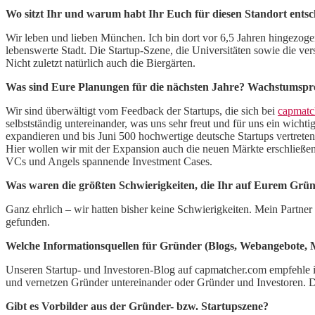
Wo sitzt Ihr und warum habt Ihr Euch für diesen Standort ents
Wir leben und lieben München. Ich bin dort vor 6,5 Jahren hingezog
lebenswerte Stadt. Die Startup-Szene, die Universitäten sowie die v
Nicht zuletzt natürlich auch die Biergärten.
Was sind Eure Planungen für die nächsten Jahre? Wachstumspro
Wir sind überwältigt vom Feedback der Startups, die sich bei
capmatc
selbstständig untereinander, was uns sehr freut und für uns ein wic
expandieren und bis Juni 500 hochwertige deutsche Startups vertrete
Hier wollen wir mit der Expansion auch die neuen Märkte erschließe
VCs und Angels spannende Investment Cases.
Was waren die größten Schwierigkeiten, die Ihr auf Eurem Gr
Ganz ehrlich – wir hatten bisher keine Schwierigkeiten. Mein Partner
gefunden.
Welche Informationsquellen für Gründer (Blogs, Webangebote, 
Unseren Startup- und Investoren-Blog auf capmatcher.com empfehle ic
und vernetzen Gründer untereinander oder Gründer und Investoren. D
Gibt es Vorbilder aus der Gründer- bzw. Startupszene?