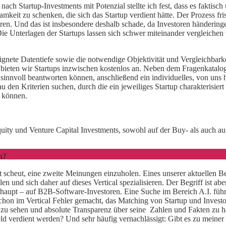
ach Startup-Investments mit Potenzial stellte ich fest, dass es fakti
keit zu schenken, die sich das Startup verdient hätte. Der Prozess fris
ren. Und das ist insbesondere deshalb schade, da Investoren händering
e Unterlagen der Startups lassen sich schwer miteinander vergleichen
ignete Datentiefe sowie die notwendige Objektivität und Vergleichbarkei
bieten wir Startups inzwischen kostenlos an. Neben dem Fragenkatalog,
gen sinnvoll beantworten können, anschließend ein individuelles, von un
den Kriterien suchen, durch die ein jeweiliges Startup charakterisiert is
n können.
ity und Venture Capital Investments, sowohl auf der Buy- als auch au
n?
cht scheut, eine zweite Meinungen einzuholen. Eines unserer aktuellen Be
llen und sich daher auf dieses Vertical spezialisieren. Der Begriff ist ab
haupt – auf B2B-Software-Investoren. Eine Suche im Bereich A.I. führt j
n im Vertical Fehler gemacht, das Matching von Startup und Investor ist 
ors zu sehen und absolute Transparenz über seine Zahlen und Fakten z
ld verdient werden? Und sehr häufig vernachlässigt: Gibt es zu meine