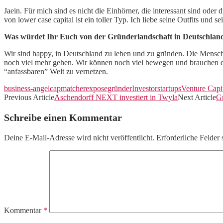
Jaein. Für mich sind es nicht die Einhörner, die interessant sind od
von lower case capital ist ein toller Typ. Ich liebe seine Outfits und se
Was würdet Ihr Euch von der Gründerlandschaft in Deutschlan
Wir sind happy, in Deutschland zu leben und zu gründen. Die Menschen
noch viel mehr gehen. Wir können noch viel bewegen und brauchen deu
“anfassbaren” Welt zu vernetzen.
business-angel
capmatcher
expose
gründer
Investor
startups
Venture Capi
Previous Article
Aschendorff NEXT investiert in Twyla
Next Article
G
Schreibe einen Kommentar
Deine E-Mail-Adresse wird nicht veröffentlicht.
Erforderliche Felder 
Kommentar
*