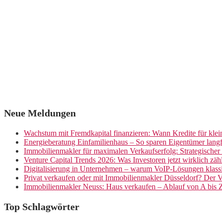
Neue Meldungen
Wachstum mit Fremdkapital finanzieren: Wann Kredite für kle
Energieberatung Einfamilienhaus – So sparen Eigentümer langf
Immobilienmakler für maximalen Verkaufserfolg: Strategische
Venture Capital Trends 2026: Was Investoren jetzt wirklich zäh
Digitalisierung in Unternehmen – warum VoIP-Lösungen klassi
Privat verkaufen oder mit Immobilienmakler Düsseldorf? Der V
Immobilienmakler Neuss: Haus verkaufen – Ablauf von A bis 
Top Schlagwörter