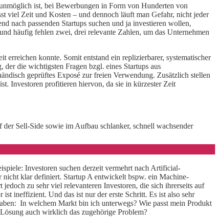
sch unmöglich ist, bei Bewerbungen in Form von Hunderten von
st viel Zeit und Kosten – und dennoch läuft man Gefahr, nicht jeder
end nach passenden Startups suchen und ja investieren wollen,
 und häufig fehlen zwei, drei relevante Zahlen, um das Unternehmen
t erreichen konnte. Somit entstand ein replizierbarer, systematischer
 der die wichtigsten Fragen bzgl. eines Startups aus
s händisch geprüftes Exposé zur freien Verwendung. Zusätzlich stellen
t. Investoren profitieren hiervon, da sie in kürzester Zeit
f der Sell-Side sowie im Aufbau schlanker, schnell wachsender
ispiele: Investoren suchen derzeit vermehrt nach Artificial-
er nicht klar definiert. Startup A entwickelt bspw. ein Machine-
edoch zu sehr viel relevanteren Investoren, die sich ihrerseits auf
ineffizient. Und das ist nur der erste Schritt. Es ist also sehr
u haben: In welchem Markt bin ich unterwegs? Wie passt mein Produkt
r Lösung auch wirklich das zugehörige Problem?