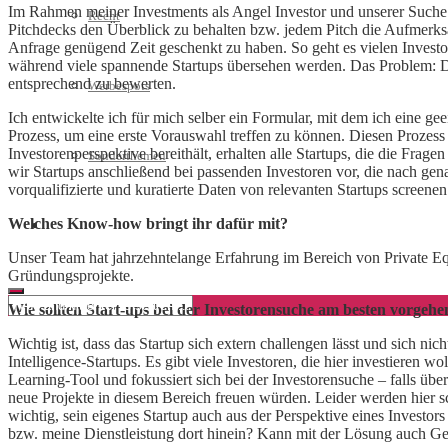
Im Rahmen meiner Investments als Angel Investor und unserer Suche n
Recht
Pitchdecks den Überblick zu behalten bzw. jedem Pitch die Aufmerksam
Anfrage genügend Zeit geschenkt zu haben. So geht es vielen Investo
während viele spannende Startups übersehen werden. Das Problem: Di
entsprechend zu bewerten.
Werbespots
Ich entwickelte ich für mich selber ein Formular, mit dem ich eine gee
Prozess, um eine erste Vorauswahl treffen zu können. Diesen Prozess 
Investorenperspektive bereithält, erhalten alle Startups, die die Fra
Sonderthemen
wir Startups anschließend bei passenden Investoren vor, die nach genau 
vorqualifizierte und kuratierte Daten von relevanten Startups screene
Welches Know-how bringt ihr dafür mit?
Geschäftskonto eröffnen
Unser Team hat jahrzehntelange Erfahrung im Bereich von Private Equ
Gründungsprojekte.
Wie sollten Start-ups bei der Investorensuche am besten vorgehe
Wichtig ist, dass das Startup sich extern challengen lässt und sich ni
Intelligence-Startups. Es gibt viele Investoren, die hier investieren wo
Learning-Tool und fokussiert sich bei der Investorensuche – falls über
neue Projekte in diesem Bereich freuen würden. Leider werden hier scho
wichtig, sein eigenes Startup auch aus der Perspektive eines Invest
bzw. meine Dienstleistung dort hinein? Kann mit der Lösung auch Ge