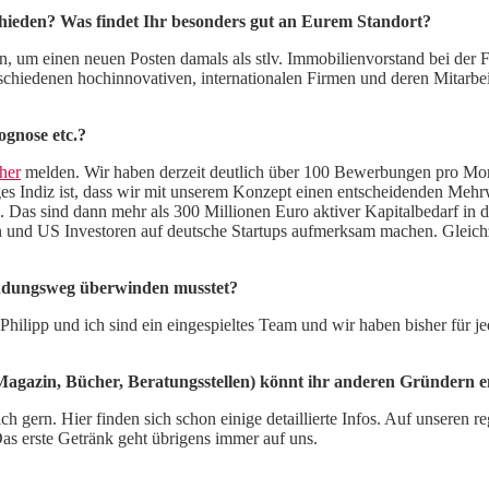
chieden? Was findet Ihr besonders gut an Eurem Standort?
en, um einen neuen Posten damals als stlv. Immobilienvorstand bei d
erschiedenen hochinnovativen, internationalen Firmen und deren Mitarbe
gnose etc.?
her
melden. Wir haben derzeit deutlich über 100 Bewerbungen pro Monat
htiges Indiz ist, dass wir mit unserem Konzept einen entscheidenden M
n. Das sind dann mehr als 300 Millionen Euro aktiver Kapitalbedarf in
n und US Investoren auf deutsche Startups aufmerksam machen. Gleichz
ündungsweg überwinden musstet?
 Philipp und ich sind ein eingespieltes Team und wir haben bisher für 
Magazin, Bücher, Beratungsstellen) könnt ihr anderen Gründern 
h gern. Hier finden sich schon einige detaillierte Infos. Auf unseren
as erste Getränk geht übrigens immer auf uns.