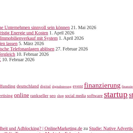
ine Unternehmen sinnvoll sein können
21. Mai 2026
ristig Energie und Kosten
1. April 2026
r Immobilienverkauf mit System
1. April 2026
len lassen
5. März 2026
sche Telefonanlagen ablösen
27. Februar 2026
ergleich
10. Februar 2026
Z
10. Februar 2026
finanzierung
dfunding
deutschland
event
digital
digitalisierung
finanzi
startup
s
online
rankseller
rtising
seo
software
social media
shop
dheit und Adblocking? | OnlineMarketing.de
zu
Studie: Native Adverti