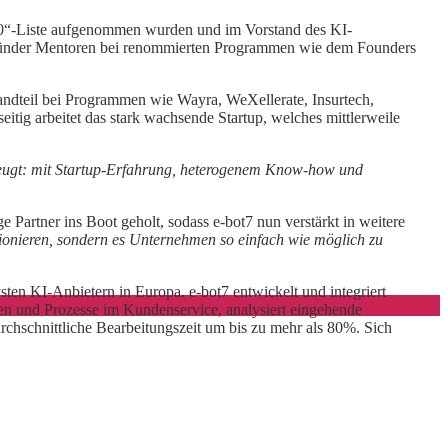
 30“-Liste aufgenommen wurden und im Vorstand des KI-
 Gründer Mentoren bei renommierten Programmen wie dem Founders
andteil bei Programmen wie Wayra, WeXellerate, Insurtech,
g arbeitet das stark wachsende Startup, welches mittlerweile
eugt: mit Startup-Erfahrung, heterogenem Know-how und
Partner ins Boot geholt, sodass e-bot7 nun verstärkt in weitere
utionieren, sondern es Unternehmen so einfach wie möglich zu
en KI-Anbietern in Europa. e-bot7 entwickelt und integriert
n und Prozesse im Kundenservice, analysiert eingehende
durchschnittliche Bearbeitungszeit um bis zu mehr als 80%. Sich