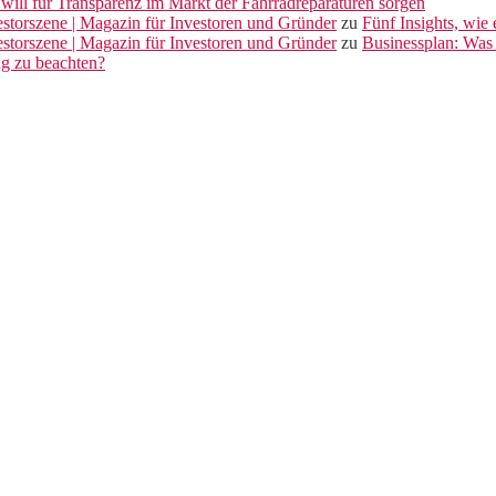
will für Transparenz im Markt der Fahrradreparaturen sorgen
vestorszene | Magazin für Investoren und Gründer
zu
Fünf Insights, wie
vestorszene | Magazin für Investoren und Gründer
zu
Businessplan: Was 
ng zu beachten?