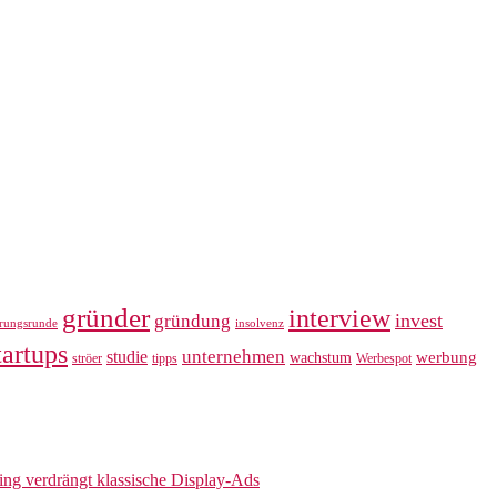
gründer
interview
invest
gründung
erungsrunde
insolvenz
tartups
unternehmen
studie
werbung
wachstum
ströer
tipps
Werbespot
sing verdrängt klassische Display-Ads