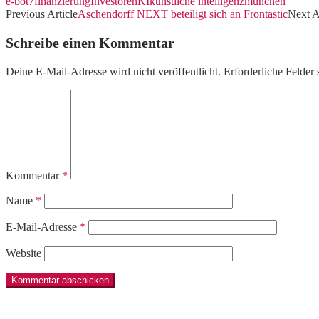
e-bot7
finanzierung
Investoren
KI
künstliche intelligenz
münchen
Previous Article
Aschendorff NEXT beteiligt sich an Frontastic
Next A
Schreibe einen Kommentar
Deine E-Mail-Adresse wird nicht veröffentlicht.
Erforderliche Felder 
Kommentar
*
Name
*
E-Mail-Adresse
*
Website