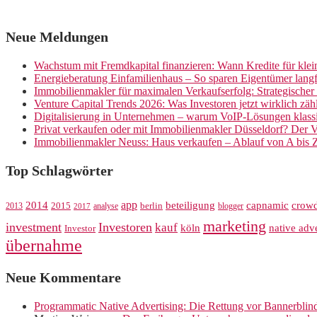
Neue Meldungen
Wachstum mit Fremdkapital finanzieren: Wann Kredite für kle
Energieberatung Einfamilienhaus – So sparen Eigentümer langf
Immobilienmakler für maximalen Verkaufserfolg: Strategische
Venture Capital Trends 2026: Was Investoren jetzt wirklich zäh
Digitalisierung in Unternehmen – warum VoIP-Lösungen klassi
Privat verkaufen oder mit Immobilienmakler Düsseldorf? Der V
Immobilienmakler Neuss: Haus verkaufen – Ablauf von A bis 
Top Schlagwörter
app
crow
2014
beteiligung
capnamic
2013
2015
analyse
berlin
blogger
2017
marketing
investment
Investoren
kauf
köln
native adve
Investor
übernahme
Neue Kommentare
Programmatic Native Advertising: Die Rettung vor Bannerblin