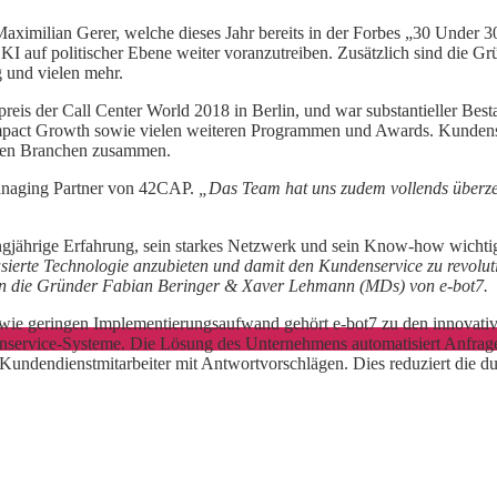
ximilian Gerer, welche dieses Jahr bereits in der Forbes „30 Under
I auf politischer Ebene weiter voranzutreiben. Zusätzlich sind die
g und vielen mehr.
eis der Call Center World 2018 in Berlin, und war substantieller Best
act Growth sowie vielen weiteren Programmen und Awards. Kundenseiti
denen Branchen zusammen.
naging Partner von 42CAP.
„Das Team hat uns zudem vollends überz
ngjährige Erfahrung, sein starkes Netzwerk und sein Know-how wichtige 
-basierte Technologie anzubieten und damit den Kundenservice zu revol
gen die Gründer Fabian Beringer & Xaver Lehmann (MDs) von e-bot7.
ie geringen Implementierungsaufwand gehört e-bot7 zu den innovativst
service-Systeme. Die Lösung des Unternehmens automatisiert Anfrage
tzt Kundendienstmitarbeiter mit Antwortvorschlägen. Dies reduziert die 