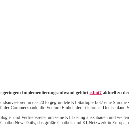
e geringem Implementierungsaufwand gehört
e-bot7
aktuell zu de
dsinvestoren in das 2016 gegründete KI-Startup e-bot7 eine Summe vo
aft der Commerzbank, die Venture Einheit der Telefónica Deutschland W
ologie- und Vertriebsseite, um seine KI-Lösung auszubauen und weitere 
n ChatbotNewsDaily, das größte Chatbot- und KI-Netzwerk in Europa,