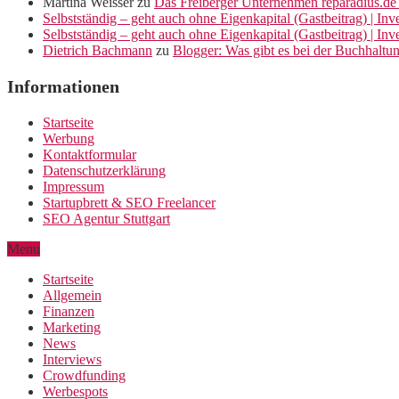
Martina Weisser
zu
Das Freiberger Unternehmen reparadius.de 
Selbstständig – geht auch ohne Eigenkapital (Gastbeitrag) | In
Selbstständig – geht auch ohne Eigenkapital (Gastbeitrag) | In
Dietrich Bachmann
zu
Blogger: Was gibt es bei der Buchhaltu
Informationen
Startseite
Werbung
Kontaktformular
Datenschutzerklärung
Impressum
Startupbrett & SEO Freelancer
SEO Agentur Stuttgart
Menu
Startseite
Allgemein
Finanzen
Marketing
News
Interviews
Crowdfunding
Werbespots