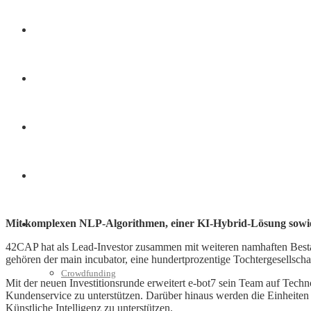
Finanzen
Marketing
Interviews
Videos
Mit komplexen NLP-Algorithmen, einer KI-Hybrid-Lösung sowi
Weitere
42CAP hat als Lead-Investor zusammen mit weiteren namhaften Bestan
gehören der main incubator, eine hundertprozentige Tochtergesellsch
Crowdfunding
Mit der neuen Investitionsrunde erweitert e-bot7 sein Team auf Techn
Kundenservice zu unterstützen. Darüber hinaus werden die Einheite
Künstliche Intelligenz zu unterstützen.