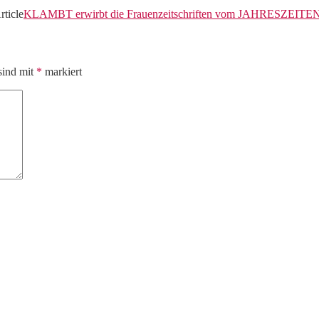
rticle
KLAMBT erwirbt die Frauenzeitschriften vom JAHRESZEI
sind mit
*
markiert