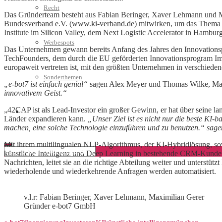
Recht
Das Gründerteam besteht aus Fabian Beringer, Xaver Lehmann und Ma
Bundesverband e.V. (www.ki-verband.de) mitwirken, um das Thema K
Institute im Silicon Valley, dem Next Logistic Accelerator in Hambur
Werbespots
Das Unternehmen gewann bereits Anfang des Jahres den Innovationspr
TechFounders, dem durch die EU geförderten Innovationsprogram Imp
europaweit vertreten ist, mit den größten Unternehmen in verschie
Sonderthemen
„e-bot7 ist einfach genial“
sagen Alex Meyer und Thomas Wilke, Ma
innovativem Geist.“
„42CAP ist als Lead-Investor ein großer Gewinn, er hat über seine la
Geschäftskonto eröffnen
Länder expandieren kann.
„Unser Ziel ist es nicht nur die beste KI
machen, eine solche Technologie einzuführen und zu benutzen.“ sa
Mit ihrem multilingualen NLP-Algorithmus, der KI-Hybridlösung, sow
künstliche Intelligenz und Deep Learning in bestehende CRM-Kunden
Nachrichten, leitet sie an die richtige Abteilung weiter und unterstü
wiederholende und wiederkehrende Anfragen werden automatisiert.
v.l.r: Fabian Beringer, Xaver Lehmann, Maximilian Gerer
Gründer e-bot7 GmbH