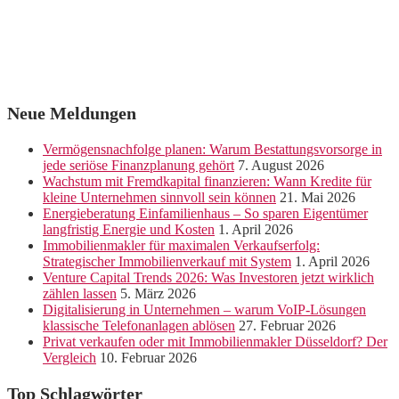
Neue Meldungen
Vermögensnachfolge planen: Warum Bestattungsvorsorge in
jede seriöse Finanzplanung gehört
7. August 2026
Wachstum mit Fremdkapital finanzieren: Wann Kredite für
kleine Unternehmen sinnvoll sein können
21. Mai 2026
Energieberatung Einfamilienhaus – So sparen Eigentümer
langfristig Energie und Kosten
1. April 2026
Immobilienmakler für maximalen Verkaufserfolg:
Strategischer Immobilienverkauf mit System
1. April 2026
Venture Capital Trends 2026: Was Investoren jetzt wirklich
zählen lassen
5. März 2026
Digitalisierung in Unternehmen – warum VoIP-Lösungen
klassische Telefonanlagen ablösen
27. Februar 2026
Privat verkaufen oder mit Immobilienmakler Düsseldorf? Der
Vergleich
10. Februar 2026
Top Schlagwörter