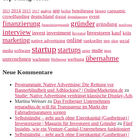
app
2014
beteiligung
capnamic
2013
2015
analyse
berlin
blogger
2017
crowdfunding
deutschland
event
digital
digitalisierung
gründer
finanzierung
gründung
finanzierungsrunde
insolvenz
interview
invest
investment
Investoren
kauf
köln
Investor
marketing
online
rankseller
native advertising
seo
social
shop
startup
startups
studie
software
media
ströer
tipps
übernahme
unternehmen
werbung
wachstum
Werbespot
Neue Kommentare
Programmatic Native Advertising: Die Rettung vor
Bannerblindheit und Adblocking? | OnlineMarketing.de
zu
Studie: Native Advertising verdrängt klassische Display-Ads
Martina Weisser
zu
Das Freiberger Unternehmen
reparadius.de will für Transparenz im Markt der
Fahrradreparaturen sorgen
Selbstständig – geht auch ohne Eigenkapital (Gastbeitrag) |
Investorszene | Magazin für Investoren und Gründer
zu
Fünf
Insights, wie ein Venture-Capital-Unternehmen funktioniert
Selbstständig – geht auch ohne Eigenkapital (Gastbeitrag) |