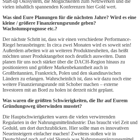
Start-up Ökosystem, die Möglichkeiten zum Netzwerken und die
vielen inhaltlich spannenden Konferenzen hier Gold wert.
Was sind Eure Planungen für die nächsten Jahre? Wird es eine
kleine / größere Finanzierungsrunde geben?
Wachstumsprognose etc.?
Der nächste Schritt ist, dass wir einen verschiedene Performance-
Riegel herausbringen: In circa zwei Monaten wird es soweit sein!
Außerdem arbeiten wir an weiteren Produktneuheiten, das heißt
möchten unser Produktangebot noch deutlich ausweiten. Dann
planen für uns noch stärker über die DACH-Region hinaus zu
positionieren und größere Markenbekanntheit auch in
Großbritannien, Frankreich, Polen und den skandinavischen
Ländern zu erlangen. Wahrscheinlich ist, dass wir dazu noch eine
weitere Finanzierungsrunde mit Schober machen – externe
Investoren mit an Bord zu holen ist derzeit nicht geplant.
Was waren die größten Schwierigkeiten, die Ihr auf Eurem
Gründungsweg überwinden musstet?
Die Hauptschwierigkeiten waren die vielen verwirrenden
Regularien in der Nahrungsmittelindustrie: Das braucht viel Zeit und
Geduld, um dort durchzublicken. Hier sollte man es innovativen
Neueinsteigern einfacher machen! Zweitens stoßen wir in
Deutschland noch auf viel Skepsis was Nahrungsergänzungsmittel