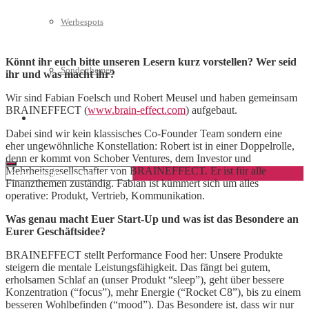
Werbespots
Könnt ihr euch bitte unseren Lesern kurz vorstellen? Wer seid
Sonderthemen
ihr und was macht ihr?
Wir sind Fabian Foelsch und Robert Meusel und haben gemeinsam
BRAINEFFECT (
www.brain-effect.com
) aufgebaut.
Geschäftskonto eröffnen
Dabei sind wir kein klassisches Co-Founder Team sondern eine
eher ungewöhnliche Konstellation: Robert ist in einer Doppelrolle,
denn er kommt von Schober Ventures, dem Investor und
Mehrheitsgesellschafter von BRAINEFFECT. Er ist für alle
Finanzthemen zuständig. Fabian ist kümmert sich um alles
operative: Produkt, Vertrieb, Kommunikation.
Was genau macht Euer Start-Up und was ist das Besondere an
Eurer Geschäftsidee?
BRAINEFFECT stellt Performance Food her: Unsere Produkte
steigern die mentale Leistungsfähigkeit. Das fängt bei gutem,
erholsamen Schlaf an (unser Produkt “sleep”), geht über bessere
Konzentration (“focus”), mehr Energie (“Rocket C8”), bis zu einem
besseren Wohlbefinden (“mood”). Das Besondere ist, dass wir nur