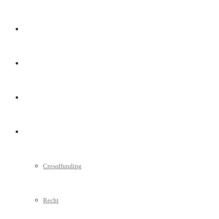
Marketing
Interviews
Videos
Weitere
Crowdfunding
Recht