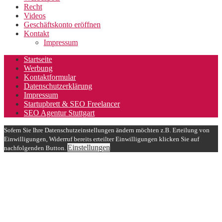
Recht
Videos
Geschäftskonto eröffnen
Kontakt
Impressum
Startseite
Werbung
Kontaktformular
Datenschutzerklärung
Impressum
Startupbrett & SEO Freelancer
SEO Agentur Stuttgart
Sofern Sie Ihre Datenschutzeinstellungen ändern möchten z.B. Erteilung von
Einwilligungen, Widerruf bereits erteilter Einwilligungen klicken Sie auf
Einstellungen
nachfolgenden Button.